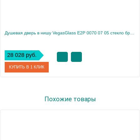
Душевая дверь в нишу VegasGlass E2P 0070 07 05 стекло бронза, 70
28 028 руб.
КУПИТЬ В 1 КЛИК
Артикул
E2P 0070 07 05
Похожие товары
Модель
E2P 0070 07 05
Производитель
VegasGlass
Высота, см
189.0000