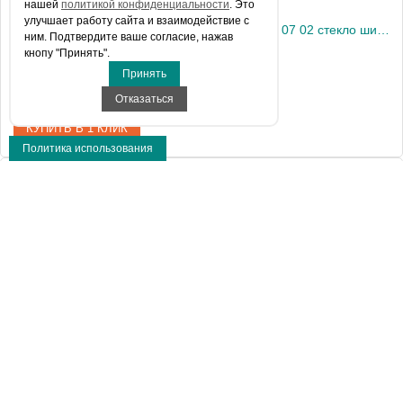
нашей
политикой конфиденциальности
. Это
улучшает работу сайта и взаимодействие с
Душевая дверь в нишу VegasGlass E2P 0070 07 02 стекло шиншилла, 70
ним. Подтвердите ваше согласие, нажав
кнопу "Принять".
Принять
28 490 руб.
Отказаться
КУПИТЬ В 1 КЛИК
Политика использования
Артикул
E2P 0070 07 02
Модель
E2P 0070 07 02
Производитель
VegasGlass
Высота, см
189.0000