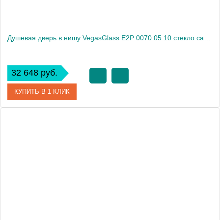
Душевая дверь в нишу VegasGlass E2P 0070 05 10 стекло сатин, 70
32 648 руб.
КУПИТЬ В 1 КЛИК
Артикул
E2P 0070 05 10
Модель
E2P 0070 05 10
Производитель
VegasGlass
Высота, см
189.0000