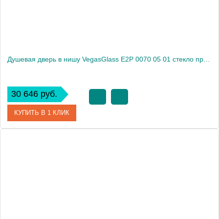
Душевая дверь в нишу VegasGlass E2P 0070 05 01 стекло прозрачное, 70
30 646 руб.
КУПИТЬ В 1 КЛИК
Артикул
E2P 0070 05 01
Модель
E2P 0070 05 01
Производитель
VegasGlass
Высота, см
189.0000