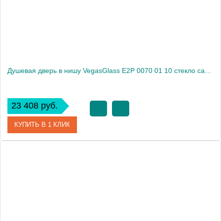
Высота, см
189.0000
Душевая дверь в нишу VegasGlass E2P 0070 01 10 стекло сатин, 70
23 408 руб.
КУПИТЬ В 1 КЛИК
Артикул
E2P 0070 01 10
Модель
E2P 0070 01 10
Производитель
VegasGlass
Высота, см
189.0000