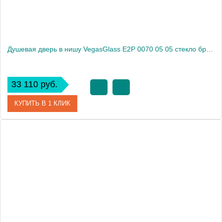
Душевая дверь в нишу VegasGlass E2P 0070 05 05 стекло бронза, 70
33 110 руб.
КУПИТЬ В 1 КЛИК
Артикул
E2P 0070 05 05
Модель
E2P 0070 05 05
Производитель
VegasGlass
Высота, см
189.0000