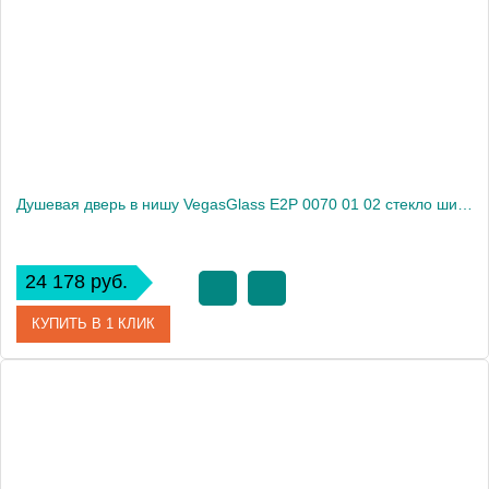
Душевая дверь в нишу VegasGlass E2P 0070 01 02 стекло шиншилла, 70
24 178 руб.
КУПИТЬ В 1 КЛИК
Артикул
E2P 0070 01 02
Модель
E2P 0070 01 02
Производитель
VegasGlass