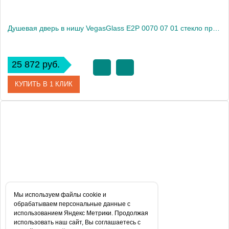
Душевая дверь в нишу VegasGlass E2P 0070 07 01 стекло прозрачное, 70
25 872 руб.
КУПИТЬ В 1 КЛИК
Артикул
E2P 0070 07 01
Модель
E2P 0070 07 01
Производитель
VegasGlass
Высота, см
189.0000
Мы используем файлы сookie и
обрабатываем персональные данные с
использованием Яндекс Метрики. Продолжая
использовать наш сайт, Вы соглашаетесь с