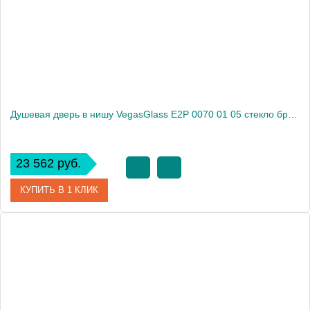
Высота, см
189.0000
Душевая дверь в нишу VegasGlass E2P 0070 01 05 стекло бронза, 70
23 562 руб.
КУПИТЬ В 1 КЛИК
Артикул
E2P 0070 01 05
Модель
E2P 0070 01 05
Производитель
VegasGlass