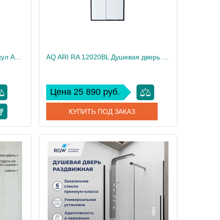
AQ NAA 6121-100 (новый артикул AQ ARI RA 10020CH) Душевая дверь двухэлементная, раздвижная1000x2000 профиль хром, стекло прозрачное
AQ ARI RA 12020BL Душевая дверь двухэлементная, раздвижная1200x2000 профиль черный, стекло прозрачное
Цена 25 890 руб.
КУПИТЬ ПОД ЗАКАЗ
 10020CH
Артикул
AQ ARI RA 12020BL
Акватек
Производитель
Акватек
34
Вес, кг
40