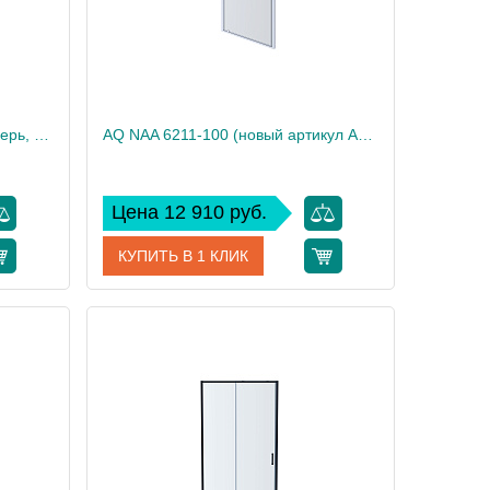
AQ ARI PI 10020BL Душевая дверь, распашная 1000x2000 профиль черный, стекло прозрачное
AQ NAA 6211-100 (новый артикул AQ ARI PI 10020CH) Душевая дверь, распашная 1000x2000 профиль хром, стекло прозрачное
Цена 12 910 руб.
КУПИТЬ В 1 КЛИК
 10020BL
Артикул
AQ ARI PI 10020CH
Акватек
Производитель
Акватек
34
Вес, кг
34