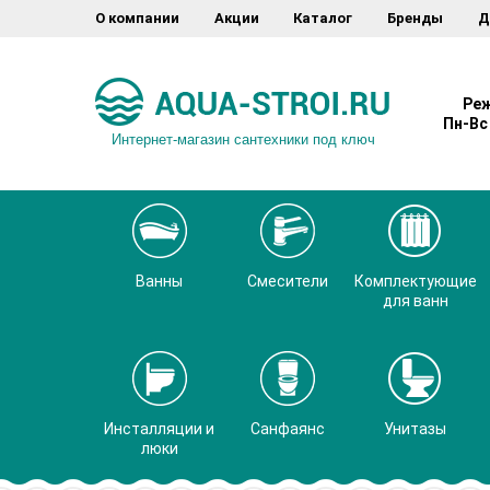
О компании
Акции
Каталог
Бренды
Д
Реж
Пн-Вс 
Интернет-магазин сантехники под ключ
Ванны
Смесители
Комплектующие
для ванн
Инсталляции и
Санфаянс
Унитазы
люки