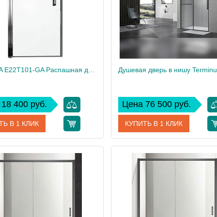
CONTRA E22T101-GA Распашная дверь , 100см
18 400 руб.
Цена 76 500 руб.
ТЬ В 1 КЛИК
КУПИТЬ В 1 КЛИК
E22T101-GA
Артикул
1DS1
дитель
Roca
Производитель
см
200
Высота, см
15
Вес, кг