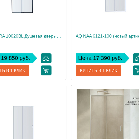
AQ ARI RA 10020BL Душевая дверь двухэлементная, раздвижная1000x2000 профиль черный, стекло прозрачное
19 850 руб.
Цена 17 390 руб.
ТЬ В 1 КЛИК
КУПИТЬ В 1 КЛИК
AQ ARI RA 10020BL
Артикул
AQ ARI RA
дитель
Акватек
Производитель
34
Вес, кг