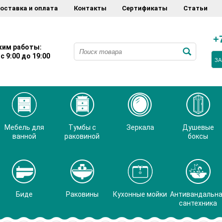
оставка и оплата
Контакты
Сертификаты
Статьи
+
им работы:
с 9:00 до 19:00
ЗА
Мебель для
Тумбы с
Зеркала
Душевые
ванной
раковиной
боксы
Биде
Раковины
Кухонные мойки
Антивандальн
сантехника