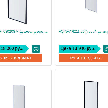
AQ ARI PI 09020GM Душевая дверь, распашная 900x2000 профиль оружейная сталь, стекло прозрачное
18 000 руб.
Цена 13 940 руб.
КУПИТЬ ПОД ЗАКАЗ
КУПИТЬ ПОД ЗАКАЗ
AQ ARI PI 09020GM
Артикул
AQ ARI PI
дитель
Акватек
Производитель
31
Вес, кг