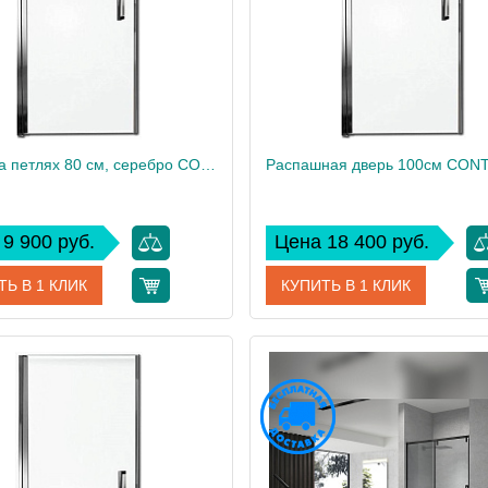
Дверь на петлях 80 см, серебро CONTRA E22T81-GA
9 900 руб.
Цена 18 400 руб.
ТЬ В 1 КЛИК
КУПИТЬ В 1 КЛИК
E22T81-GA
Артикул
E22
дитель
Jacob Delafon
Производитель
Jacob
см
200
Высота, см
27
Вес, кг