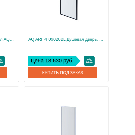
AQ NAA 6211-80 (новый артикул AQ ARI PI 08020CH) Душевая дверь, распашная 800x2000 профиль хром, стекло прозрачное
AQ ARI PI 09020BL Душевая дверь, распашная 900x2000 профиль черный, стекло прозрачное
Цена 18 630 руб.
КУПИТЬ ПОД ЗАКАЗ
 08020CH
Артикул
AQ ARI PI 09020BL
Акватек
Производитель
Акватек
28
Вес, кг
31