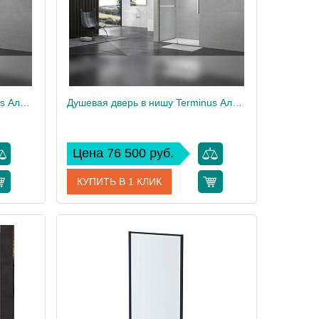
Душевая дверь в нишу Terminus Альба 140х220, черный
Душевая дверь в нишу Terminus Альба 140х220, хром
Цена 76 500 руб.
КУПИТЬ В 1 КЛИК
40х220B
Артикул
1DS140х220C
Terminus
Производитель
Terminus
220
Высота, см
220
78.5
Вес, кг
78.5