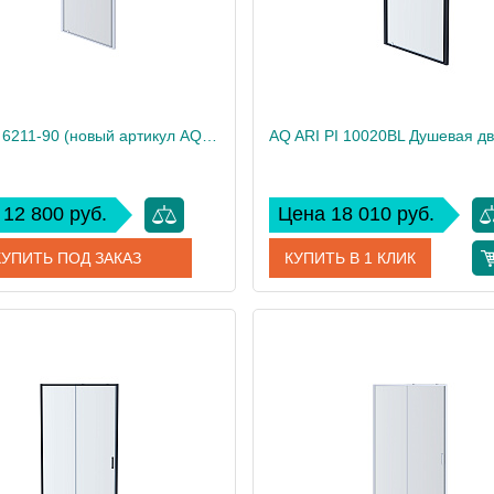
AQ NAA 6211-90 (новый артикул AQ ARI PI 09020CH) Душевая дверь, распашная 900x2000 профиль хром, стекло прозрачное
12 800 руб.
Цена 18 010 руб.
КУПИТЬ ПОД ЗАКАЗ
КУПИТЬ В 1 КЛИК
AQ ARI PI 09020CH
Артикул
AQ ARI PI
дитель
Акватек
Производитель
31
Вес, кг