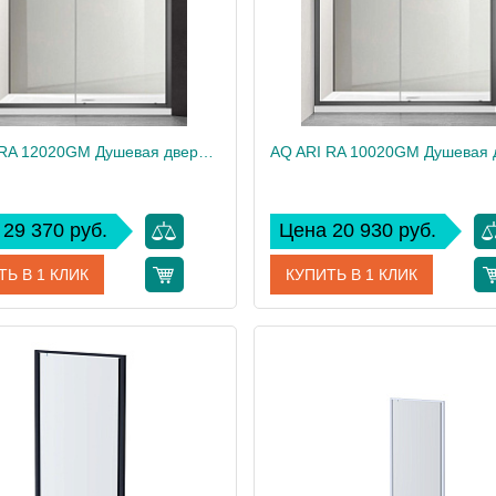
AQ ARI RA 12020GM Душевая дверь двухэлементная, раздвижная1200x2000 профиль оружейная сталь, стекло прозрачное
29 370 руб.
Цена 20 930 руб.
ТЬ В 1 КЛИК
КУПИТЬ В 1 КЛИК
AQ ARI RA 12020GM
Артикул
AQ ARI RA 
дитель
Акватек
Производитель
40
Вес, кг