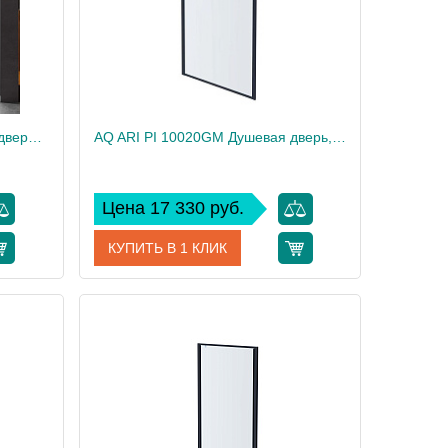
AQ ARI RA 10020GM Душевая дверь двухэлементная, раздвижная1000x2000 профиль оружейная сталь, стекло прозрачное
AQ ARI PI 10020GM Душевая дверь, распашная 1000x2000 профиль оружейная сталь, стекло прозрачное
Цена 17 330 руб.
КУПИТЬ В 1 КЛИК
10020GM
Артикул
AQ ARI PI 10020GM
Акватек
Производитель
Акватек
34
Вес, кг
34