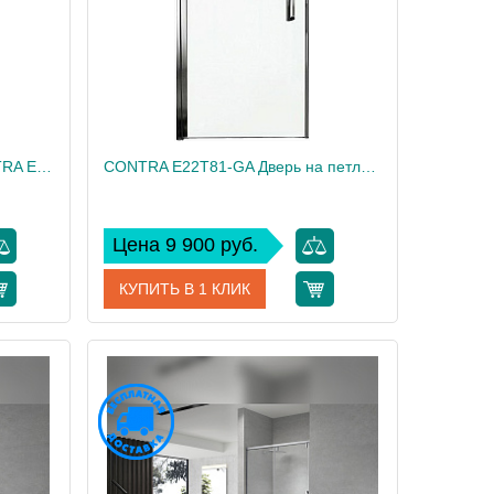
Распашная дверь 100см CONTRA E22T101-GA
CONTRA E22T81-GA Дверь на петлях 80 см, серебро
Цена 9 900 руб.
КУПИТЬ В 1 КЛИК
T101-GA
Артикул
E22T81-GA
 Delafon
Производитель
Roca
200
Высота, см
200
15
Вес, кг
27