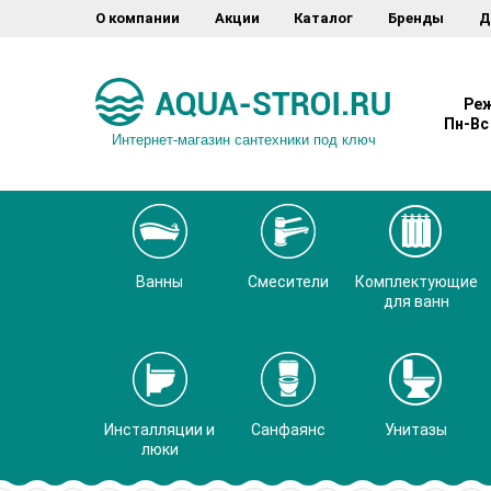
О компании
Акции
Каталог
Бренды
Д
Реж
Пн-Вс 
Интернет-магазин сантехники под ключ
Ванны
Смесители
Комплектующие
для ванн
Инсталляции и
Санфаянс
Унитазы
люки