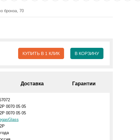
о бронза, 70
КУПИТЬ В 1 КЛИК
В КОРЗИНУ
Доставка
Гарантии
67072
2P 0070 05 05
2P 0070 05 05
egasGlass
2P
 года
оссия