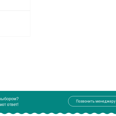
 выбором?
Позвонить менеджеру
ют ответ!