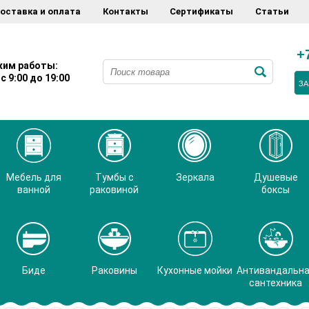
оставка и оплата
Контакты
Сертификаты
Статьи
+
им работы:
с 9:00 до 19:00
ЗА
Мебель для
Тумбы с
Зеркала
Душевые
ванной
раковиной
боксы
Биде
Раковины
Кухонные мойки
Антивандальн
сантехника