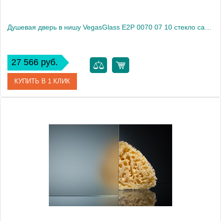
Душевая дверь в нишу VegasGlass E2P 0070 07 10 стекло сатин, 70
27 566 руб.
КУПИТЬ В 1 КЛИК
Артикул
E2P 0070 07 10
Модель
E2P 0070 07 10
Производитель
VegasGlass
Высота, см
189.0000