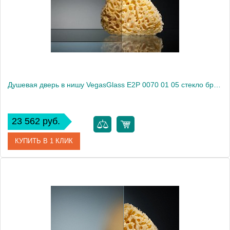
Высота, см
189.0000
Душевая дверь в нишу VegasGlass E2P 0070 01 05 стекло бронза, 70
23 562 руб.
КУПИТЬ В 1 КЛИК
Артикул
E2P 0070 01 05
Модель
E2P 0070 01 05
Производитель
VegasGlass