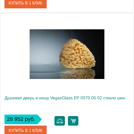
КУПИТЬ В 1 КЛИК
Артикул
EP 0070 05 01
Модель
EP 0070 05 01
Производитель
VegasGlass
Высота, см
189.0000
Душевая дверь в нишу VegasGlass EP 0070 05 02 стекло шиншилла, 70
28 952 руб.
КУПИТЬ В 1 КЛИК