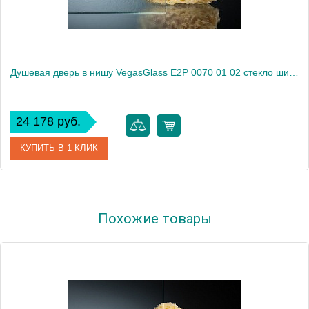
Душевая дверь в нишу VegasGlass E2P 0070 01 02 стекло шиншилла, 70
24 178 руб.
КУПИТЬ В 1 КЛИК
Артикул
E2P 0070 01 02
Похожие товары
Модель
E2P 0070 01 02
Производитель
VegasGlass
Высота, см
189.0000