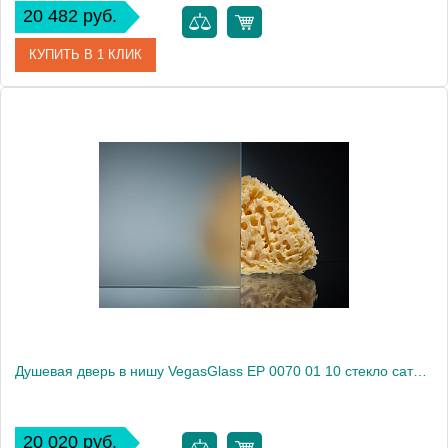
20 482 руб.
КУПИТЬ В 1 КЛИК
Артикул
EP 0070 01 05
Модель
EP 0070 01 05
Производитель
VegasGlass
Высота, см
189.0000
Душевая дверь в нишу VegasGlass EP 0070 01 10 стекло сатин, 70
20 020 руб.