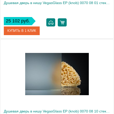
Душевая дверь в нишу VegasGlass EP (knob) 0070 08 01 стекло прозрачное, 70
25 102 руб.
КУПИТЬ В 1 КЛИК
Артикул
EP (knob) 0070 08 01
Модель
EP (knob) 0070 08 01
Производитель
VegasGlass
Высота, см
189.0000
Душевая дверь в нишу VegasGlass EP (knob) 0070 08 10 стекло сатин, 70