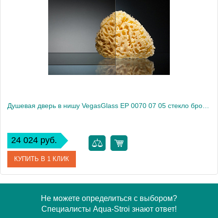
Модель
EP 0070 07 02
Производитель
VegasGlass
Высота, см
189.0000
Душевая дверь в нишу VegasGlass EP 0070 07 05 стекло бронза, 70
24 024 руб.
КУПИТЬ В 1 КЛИК
Артикул
EP 0070 07 05
Не можете определиться с выбором?
Специалисты Aqua-Stroi знают ответ!
Модель
EP 0070 07 05