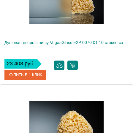
Высота, см
189.0000
Душевая дверь в нишу VegasGlass E2P 0070 01 10 стекло сатин, 70
23 408 руб.
КУПИТЬ В 1 КЛИК
Артикул
E2P 0070 01 10
Модель
E2P 0070 01 10
Производитель
VegasGlass
Высота, см
189.0000