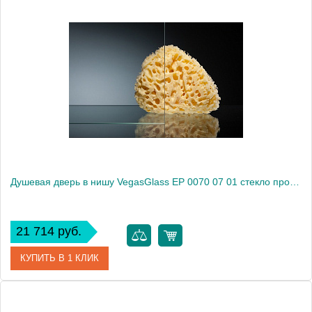
Артикул
EP 0070 05 10
Модель
EP 0070 05 10
Производитель
VegasGlass
Высота, см
189.0000
Душевая дверь в нишу VegasGlass EP 0070 07 01 стекло прозрачное, 70
21 714 руб.
КУПИТЬ В 1 КЛИК