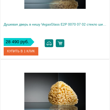
Душевая дверь в нишу VegasGlass E2P 0070 07 02 стекло шиншилла, 70
28 490 руб.
КУПИТЬ В 1 КЛИК
Артикул
E2P 0070 07 02
Модель
E2P 0070 07 02
Производитель
VegasGlass
Высота, см
189.0000