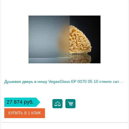
Артикул
EP 0070 05 05
Модель
EP 0070 05 05
Производитель
VegasGlass
Высота, см
189.0000
Душевая дверь в нишу VegasGlass EP 0070 05 10 стекло сатин, 70
27 874 руб.
КУПИТЬ В 1 КЛИК