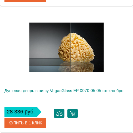
Артикул
EP 0070 05 02
Модель
EP 0070 05 02
Производитель
VegasGlass
Высота, см
189.0000
Душевая дверь в нишу VegasGlass EP 0070 05 05 стекло бронза, 70
28 336 руб.
КУПИТЬ В 1 КЛИК