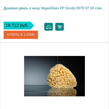
Душевая дверь в нишу VegasGlass EP (knob) 0070 07 10 стекло сатин, 70
19 712 руб.
КУПИТЬ В 1 КЛИК
Артикул
EP (knob) 0070 07 10
Модель
EP (knob) 0070 07 10
Производитель
VegasGlass
Высота, см
189.0000