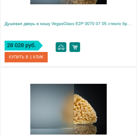
Душевая дверь в нишу VegasGlass E2P 0070 07 05 стекло бронза, 70
28 028 руб.
КУПИТЬ В 1 КЛИК
Артикул
E2P 0070 07 05
Модель
E2P 0070 07 05
Производитель
VegasGlass
Высота, см
189.0000