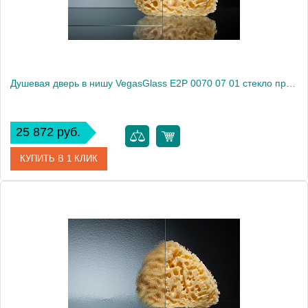
Душевая дверь в нишу VegasGlass E2P 0070 07 01 стекло прозрачное, 70
25 872 руб.
КУПИТЬ В 1 КЛИК
Артикул
E2P 0070 07 01
Модель
E2P 0070 07 01
Производитель
VegasGlass
Высота, см
189.0000