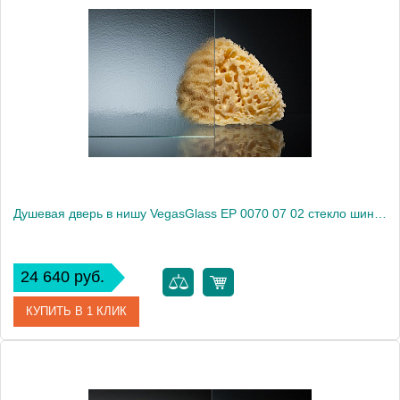
Артикул
EP 0070 07 01
Модель
EP 0070 07 01
Производитель
VegasGlass
Высота, см
189.0000
Душевая дверь в нишу VegasGlass EP 0070 07 02 стекло шиншилла, 70
24 640 руб.
КУПИТЬ В 1 КЛИК
Артикул
EP 0070 07 02