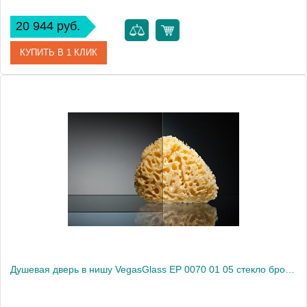
20 944 руб.
КУПИТЬ В 1 КЛИК
Артикул
EP 0070 01 02
Модель
EP 0070 01 02
Производитель
VegasGlass
Высота, см
189.0000
Душевая дверь в нишу VegasGlass EP 0070 01 05 стекло бронза, 70