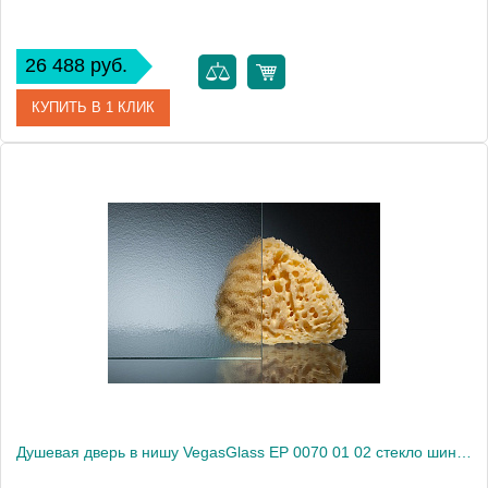
26 488 руб.
КУПИТЬ В 1 КЛИК
Артикул
EP (knob) 0070 08 10
Модель
EP (knob) 0070 08 10
Производитель
VegasGlass
Высота, см
189.0000
Душевая дверь в нишу VegasGlass EP 0070 01 02 стекло шиншилла, 70