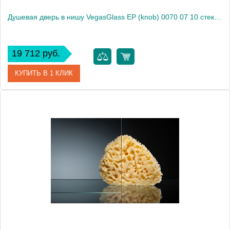
Душевая дверь в нишу VegasGlass EP (knob) 0070 07 10 стекло сатин, 70
19 712 руб.
КУПИТЬ В 1 КЛИК
Артикул
EP (knob) 0070 07 10
Модель
EP (knob) 0070 07 10
Производитель
VegasGlass
Высота, см
189.0000