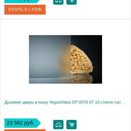
КУПИТЬ В 1 КЛИК
Артикул
EP 0070 07 05
Модель
EP 0070 07 05
Производитель
VegasGlass
Высота, см
189.0000
Душевая дверь в нишу VegasGlass EP 0070 07 10 стекло сатин, 70
23 562 руб.