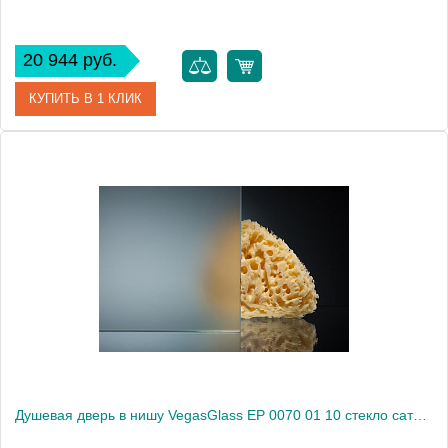
20 944 руб.
КУПИТЬ В 1 КЛИК
Артикул
EP 0070 01 02
Модель
EP 0070 01 02
Производитель
VegasGlass
Высота, см
189.0000
Душевая дверь в нишу VegasGlass EP 0070 01 10 стекло сатин, 70