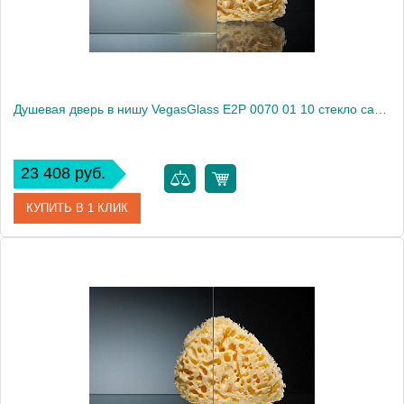
Душевая дверь в нишу VegasGlass E2P 0070 01 10 стекло сатин, 70
23 408 руб.
КУПИТЬ В 1 КЛИК
Артикул
E2P 0070 01 10
Модель
E2P 0070 01 10
Производитель
VegasGlass
Высота, см
189.0000