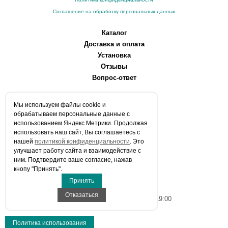
Соглашение на обработку персональных данных
Каталог
Доставка и оплата
Установка
Отзывы
Вопрос-ответ
О компании
Мы используем файлы сookie и
Производители
обрабатываем персональные данные с
Сервисные центры
использованием Яндекс Метрики. Продолжая
использовать наш сайт, Вы соглашаетесь с
Контакты
нашей
политикой конфиденциальности
. Это
Статьи
улучшает работу сайта и взаимодействие с
ним. Подтвердите ваше согласие, нажав
Телефоны:
кнопу "Принять".
+7 (903) 216-59-41
Принять
E-mail:
info@aqua-stroi.ru
Отказаться
Время работы: Пн-Вс с 9:00 до 19:00
Политика использования