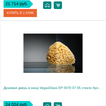
21 714 руб.
КУПИТЬ В 1 КЛИК
Артикул
EP 0070 07 01
Модель
EP 0070 07 01
Производитель
VegasGlass
Высота, см
189.0000
Душевая дверь в нишу VegasGlass EP 0070 07 05 стекло бронза, 70
24 024 руб.