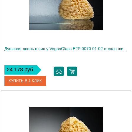
Высота, см
189.0000
Душевая дверь в нишу VegasGlass E2P 0070 01 02 стекло шиншилла, 70
24 178 руб.
КУПИТЬ В 1 КЛИК
Артикул
E2P 0070 01 02
Модель
E2P 0070 01 02
Производитель
VegasGlass