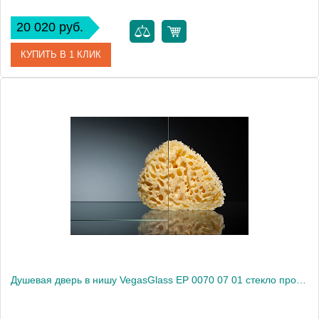
20 020 руб.
КУПИТЬ В 1 КЛИК
Артикул
EP 0070 01 10
Модель
EP 0070 01 10
Производитель
VegasGlass
Высота, см
189.0000
Душевая дверь в нишу VegasGlass EP 0070 07 01 стекло прозрачное, 70