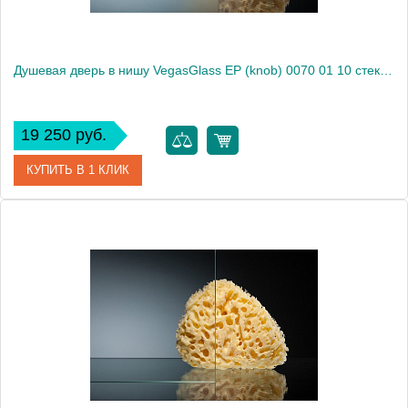
Душевая дверь в нишу VegasGlass EP (knob) 0070 01 10 стекло сатин, 70
19 250 руб.
КУПИТЬ В 1 КЛИК
Артикул
EP (knob) 0070 01 10
Модель
EP (knob) 0070 01 10
Производитель
VegasGlass
Высота, см
189.0000