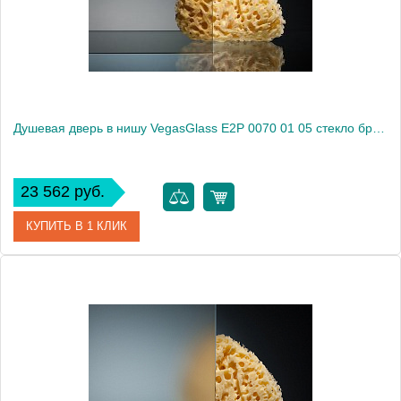
Высота, см
189.0000
Душевая дверь в нишу VegasGlass E2P 0070 01 05 стекло бронза, 70
23 562 руб.
КУПИТЬ В 1 КЛИК
Артикул
E2P 0070 01 05
Модель
E2P 0070 01 05
Производитель
VegasGlass
Высота, см
189.0000