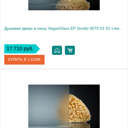
Душевая дверь в нишу VegasGlass EP (knob) 0070 01 01 стекло прозрачное, 70
17 710 руб.
КУПИТЬ В 1 КЛИК
Артикул
EP (knob) 0070 01 01
Модель
EP (knob) 0070 01 01
Производитель
VegasGlass
Высота, см
189.0000