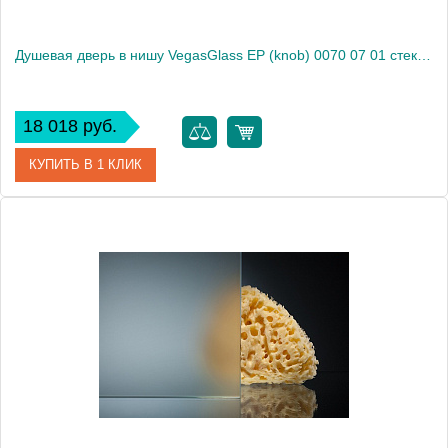
Душевая дверь в нишу VegasGlass EP (knob) 0070 07 01 стекло прозрачное, 70
18 018 руб.
КУПИТЬ В 1 КЛИК
Артикул
EP (knob) 0070 07 01
Модель
EP (knob) 0070 07 01
Производитель
VegasGlass
Высота, см
189.0000