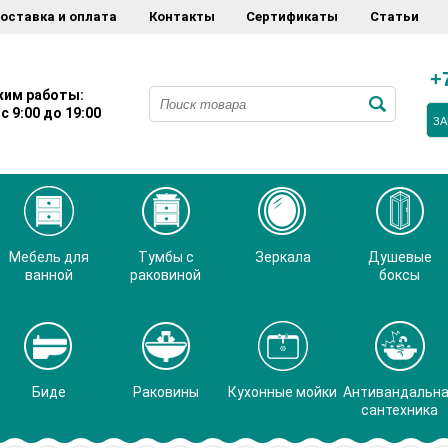
оставка и оплата
Контакты
Сертификаты
Статьи
+
им работы:
с 9:00 до 19:00
ЗА
Мебель для
Тумбы с
Зеркала
Душевые
ванной
раковиной
боксы
Биде
Раковины
Кухонные мойки
Антивандальн
сантехника