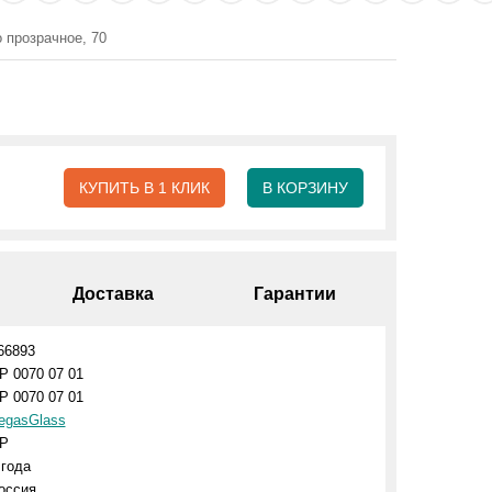
 прозрачное, 70
КУПИТЬ В 1 КЛИК
В КОРЗИНУ
Доставка
Гарантии
66893
P 0070 07 01
P 0070 07 01
egasGlass
P
 года
оссия