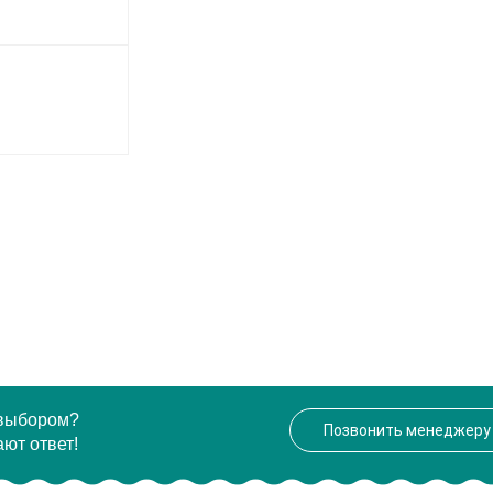
 выбором?
Позвонить менеджеру
ют ответ!