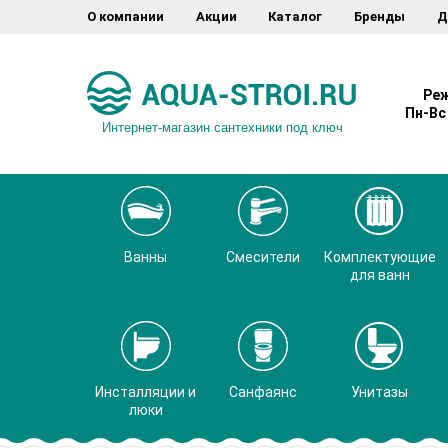
О компании
Акции
Каталог
Бренды
Д
Реж
Пн-Вс 
Интернет-магазин сантехники под ключ
Ванны
Смесители
Комплектующие
для ванн
Инсталляции и
Санфаянс
Унитазы
люки