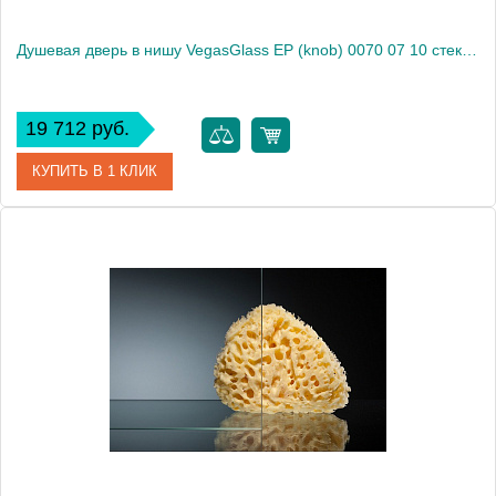
Душевая дверь в нишу VegasGlass EP (knob) 0070 07 10 стекло сатин, 70
19 712 руб.
КУПИТЬ В 1 КЛИК
Артикул
EP (knob) 0070 07 10
Модель
EP (knob) 0070 07 10
Производитель
VegasGlass
Высота, см
189.0000