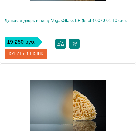
Душевая дверь в нишу VegasGlass EP (knob) 0070 01 10 стекло сатин, 70
19 250 руб.
КУПИТЬ В 1 КЛИК
Артикул
EP (knob) 0070 01 10
Модель
EP (knob) 0070 01 10
Производитель
VegasGlass
Высота, см
189.0000