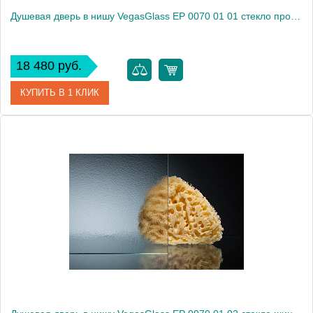
Душевая дверь в нишу VegasGlass EP 0070 01 01 стекло прозрачное, 70
18 480 руб.
КУПИТЬ В 1 КЛИК
Артикул
EP 0070 01 01
Модель
EP 0070 01 01
Производитель
VegasGlass
Высота, см
189.0000