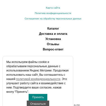
Карта сайта
Политика конфиденциальности
Соглашение на обработку персональных данных
Каталог
Доставка и оплата
Установка
Отзывы
Вопрос-ответ
О компании
Мы используем файлы сookie и
Производители
обрабатываем персональные данные с
Сервисные центры
использованием Яндекс Метрики. Продолжая
использовать наш сайт, Вы соглашаетесь с
Контакты
нашей
политикой конфиденциальности
. Это
Статьи
улучшает работу сайта и взаимодействие с
ним. Подтвердите ваше согласие, нажав
Телефоны:
кнопу "Принять".
+7 (903) 216-59-41
Принять
E-mail:
info@aqua-stroi.ru
Отказаться
Время работы: Пн-Вс с 9:00 до 19:00