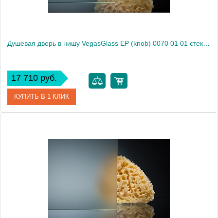
Душевая дверь в нишу VegasGlass EP (knob) 0070 01 01 стекло прозрачное, 70
17 710 руб.
КУПИТЬ В 1 КЛИК
Артикул
EP (knob) 0070 01 01
Модель
EP (knob) 0070 01 01
Производитель
VegasGlass
Высота, см
189.0000