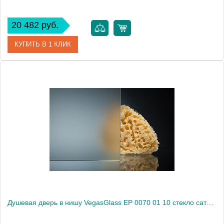
20 482 руб.
КУПИТЬ В 1 КЛИК
Артикул
EP 0070 01 05
Модель
EP 0070 01 05
Производитель
VegasGlass
Высота, см
189.0000
Душевая дверь в нишу VegasGlass EP 0070 01 10 стекло сатин, 70