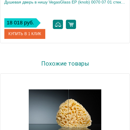
Душевая дверь в нишу VegasGlass EP (knob) 0070 07 01 стекло прозрачное, 70
18 018 руб.
КУПИТЬ В 1 КЛИК
Артикул
EP (knob) 0070 07 01
Похожие товары
Модель
EP (knob) 0070 07 01
Производитель
VegasGlass
Высота, см
189.0000