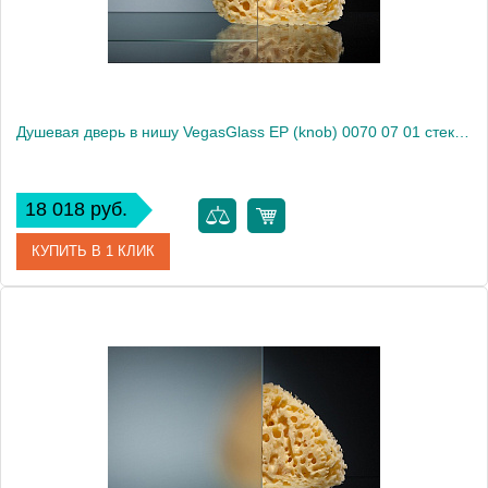
Душевая дверь в нишу VegasGlass EP (knob) 0070 07 01 стекло прозрачное, 70
18 018 руб.
КУПИТЬ В 1 КЛИК
Артикул
EP (knob) 0070 07 01
Модель
EP (knob) 0070 07 01
Производитель
VegasGlass
Высота, см
189.0000