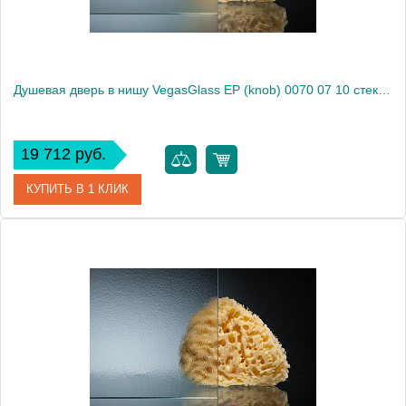
Душевая дверь в нишу VegasGlass EP (knob) 0070 07 10 стекло сатин, 70
19 712 руб.
КУПИТЬ В 1 КЛИК
Артикул
EP (knob) 0070 07 10
Модель
EP (knob) 0070 07 10
Производитель
VegasGlass
Высота, см
189.0000