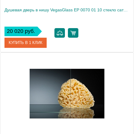
Душевая дверь в нишу VegasGlass EP 0070 01 10 стекло сатин, 70
20 020 руб.
КУПИТЬ В 1 КЛИК
Артикул
EP 0070 01 10
Модель
EP 0070 01 10
Производитель
VegasGlass
Высота, см
189.0000