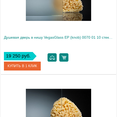
Высота, см
189.0000
Душевая дверь в нишу VegasGlass EP (knob) 0070 01 10 стекло сатин, 70
19 250 руб.
КУПИТЬ В 1 КЛИК
Артикул
EP (knob) 0070 01 10
Модель
EP (knob) 0070 01 10
Производитель
VegasGlass
Высота, см
189.0000