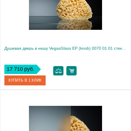
Высота, см
189.0000
Душевая дверь в нишу VegasGlass EP (knob) 0070 01 01 стекло прозрачное, 70
17 710 руб.
КУПИТЬ В 1 КЛИК
Артикул
EP (knob) 0070 01 01
Модель
EP (knob) 0070 01 01
Производитель
VegasGlass