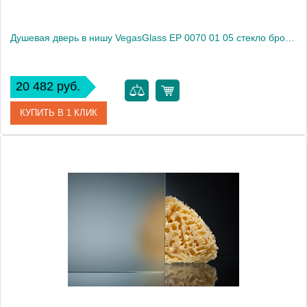
Душевая дверь в нишу VegasGlass EP 0070 01 05 стекло бронза, 70
20 482 руб.
КУПИТЬ В 1 КЛИК
Артикул
EP 0070 01 05
Модель
EP 0070 01 05
Производитель
VegasGlass
Высота, см
189.0000