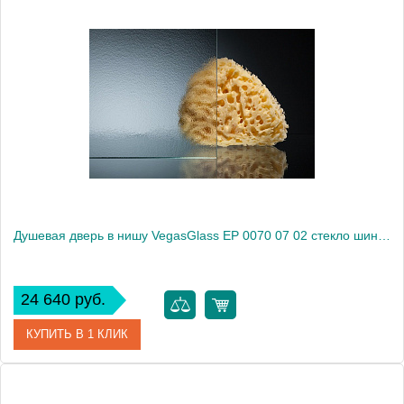
Артикул
EP 0070 07 01
Модель
EP 0070 07 01
Производитель
VegasGlass
Высота, см
189.0000
Душевая дверь в нишу VegasGlass EP 0070 07 02 стекло шиншилла, 70
24 640 руб.
КУПИТЬ В 1 КЛИК