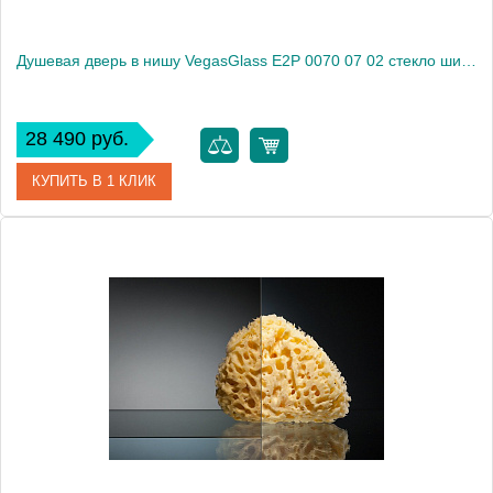
Душевая дверь в нишу VegasGlass E2P 0070 07 02 стекло шиншилла, 70
28 490 руб.
КУПИТЬ В 1 КЛИК
Артикул
E2P 0070 07 02
Модель
E2P 0070 07 02
Производитель
VegasGlass
Высота, см
189.0000