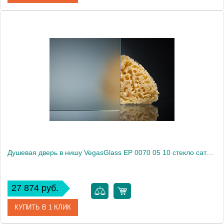
Артикул
EP 0070 05 05
Модель
EP 0070 05 05
Производитель
VegasGlass
Высота, см
189.0000
Душевая дверь в нишу VegasGlass EP 0070 05 10 стекло сатин, 70
27 874 руб.
КУПИТЬ В 1 КЛИК