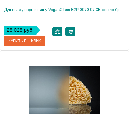
Душевая дверь в нишу VegasGlass E2P 0070 07 05 стекло бронза, 70
28 028 руб.
КУПИТЬ В 1 КЛИК
Артикул
E2P 0070 07 05
Модель
E2P 0070 07 05
Производитель
VegasGlass
Высота, см
189.0000