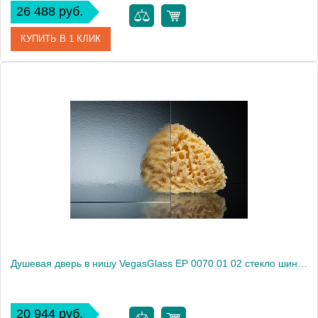
26 488 руб.
КУПИТЬ В 1 КЛИК
Артикул
EP (knob) 0070 08 10
Модель
EP (knob) 0070 08 10
Производитель
VegasGlass
Высота, см
189.0000
Душевая дверь в нишу VegasGlass EP 0070 01 02 стекло шиншилла, 70
20 944 руб.