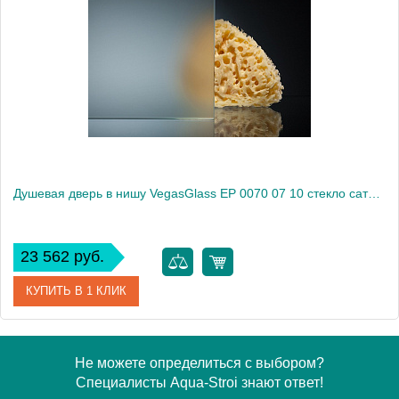
Модель
EP 0070 07 05
Производитель
VegasGlass
Высота, см
189.0000
Душевая дверь в нишу VegasGlass EP 0070 07 10 стекло сатин, 70
23 562 руб.
КУПИТЬ В 1 КЛИК
Артикул
EP 0070 07 10
Не можете определиться с выбором?
Специалисты Aqua-Stroi знают ответ!
Модель
EP 0070 07 10