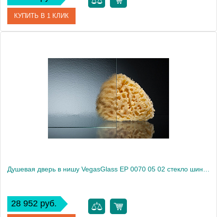
КУПИТЬ В 1 КЛИК
Артикул
EP 0070 01 02
Модель
EP 0070 01 02
Производитель
VegasGlass
Высота, см
189.0000
Душевая дверь в нишу VegasGlass EP 0070 05 02 стекло шиншилла, 70
28 952 руб.