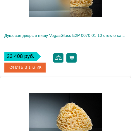
Душевая дверь в нишу VegasGlass E2P 0070 01 10 стекло сатин, 70
23 408 руб.
КУПИТЬ В 1 КЛИК
Артикул
E2P 0070 01 10
Модель
E2P 0070 01 10
Производитель
VegasGlass
Высота, см
189.0000