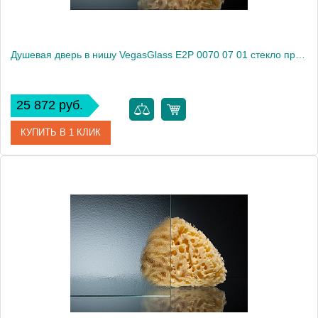
Душевая дверь в нишу VegasGlass E2P 0070 07 01 стекло прозрачное, 70
25 872 руб.
КУПИТЬ В 1 КЛИК
Артикул
E2P 0070 07 01
Модель
E2P 0070 07 01
Производитель
VegasGlass
Высота, см
189.0000