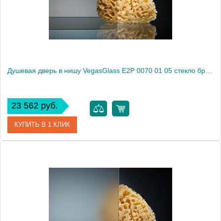
Высота, см
189.0000
Душевая дверь в нишу VegasGlass E2P 0070 01 05 стекло бронза, 70
23 562 руб.
КУПИТЬ В 1 КЛИК
Артикул
E2P 0070 01 05
Модель
E2P 0070 01 05
Производитель
VegasGlass
Высота, см
189.0000