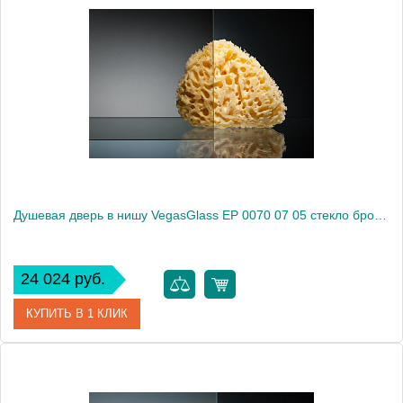
Артикул
EP 0070 07 02
Модель
EP 0070 07 02
Производитель
VegasGlass
Высота, см
189.0000
Душевая дверь в нишу VegasGlass EP 0070 07 05 стекло бронза, 70
24 024 руб.
КУПИТЬ В 1 КЛИК
Артикул
EP 0070 07 05