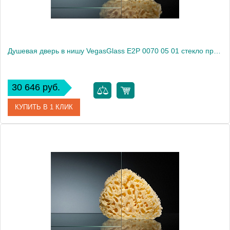
Душевая дверь в нишу VegasGlass E2P 0070 05 01 стекло прозрачное, 70
30 646 руб.
КУПИТЬ В 1 КЛИК
Артикул
E2P 0070 05 01
Модель
E2P 0070 05 01
Производитель
VegasGlass
Высота, см
189.0000