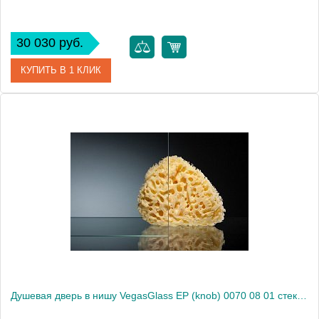
30 030 руб.
КУПИТЬ В 1 КЛИК
Артикул
E2P 0070 09 01
Модель
E2P 0070 09 01
Производитель
VegasGlass
Высота, см
189.0000
Душевая дверь в нишу VegasGlass EP (knob) 0070 08 01 стекло прозрачное, 70