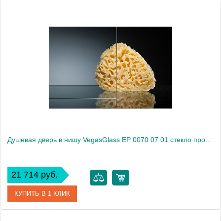
Артикул
EP 0070 05 10
Модель
EP 0070 05 10
Производитель
VegasGlass
Высота, см
189.0000
Душевая дверь в нишу VegasGlass EP 0070 07 01 стекло прозрачное, 70
21 714 руб.
КУПИТЬ В 1 КЛИК