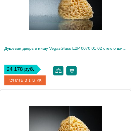
Высота, см
189.0000
Душевая дверь в нишу VegasGlass E2P 0070 01 02 стекло шиншилла, 70
24 178 руб.
КУПИТЬ В 1 КЛИК
Артикул
E2P 0070 01 02
Модель
E2P 0070 01 02
Производитель
VegasGlass