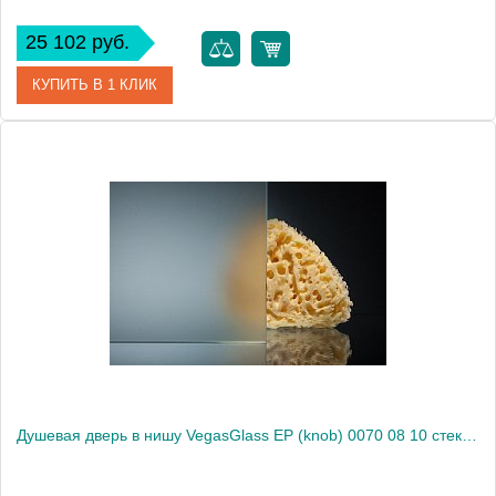
25 102 руб.
КУПИТЬ В 1 КЛИК
Артикул
EP (knob) 0070 08 01
Модель
EP (knob) 0070 08 01
Производитель
VegasGlass
Высота, см
189.0000
Душевая дверь в нишу VegasGlass EP (knob) 0070 08 10 стекло сатин, 70