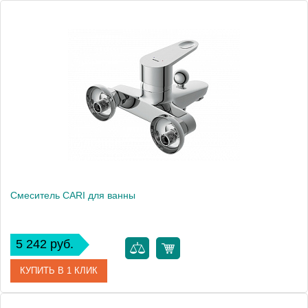
Артикул
AF8013
Производитель
ABBER
Высота, см
14.9000
Вес, кг
2.13
Смеситель CARI для ванны
5 242 руб.
КУПИТЬ В 1 КЛИК