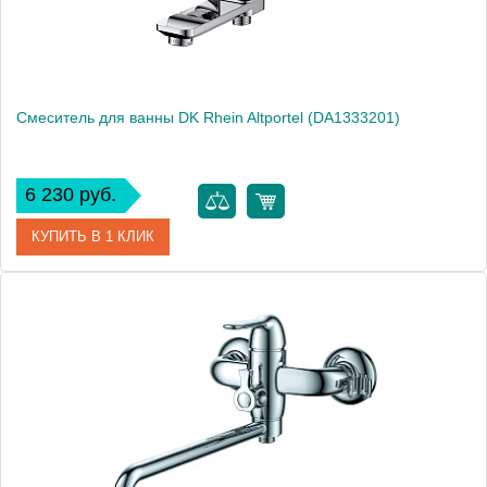
Смеситель для ванны DK Rhein Altportel (DA1333201)
6 230 руб.
КУПИТЬ В 1 КЛИК
Артикул
DA1333201
Производитель
DQ
Высота, см
16.0000