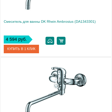
Смеситель для ванны DK Rhein Ambrosius (DA1343301)
4 594 руб.
КУПИТЬ В 1 КЛИК
Артикул
DA1343301
Производитель
DQ
Высота, см
12.0000