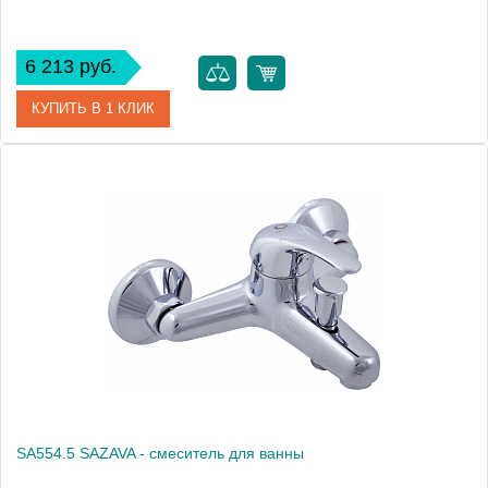
6 213 руб.
КУПИТЬ В 1 КЛИК
Артикул
SA354.5
Производитель
Rav Slezak
Высота, см
0.0000
Вес, кг
1.16
SA554.5 SAZAVA - смеситель для ванны