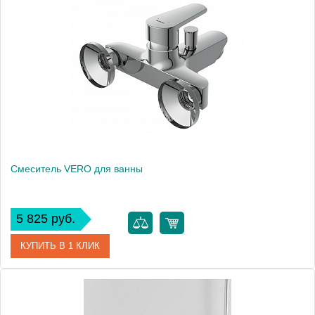
Артикул
63035
Производитель
Cersanit
Вес, кг
1
Смеситель VERO для ванны
5 825 руб.
КУПИТЬ В 1 КЛИК
Артикул
63061