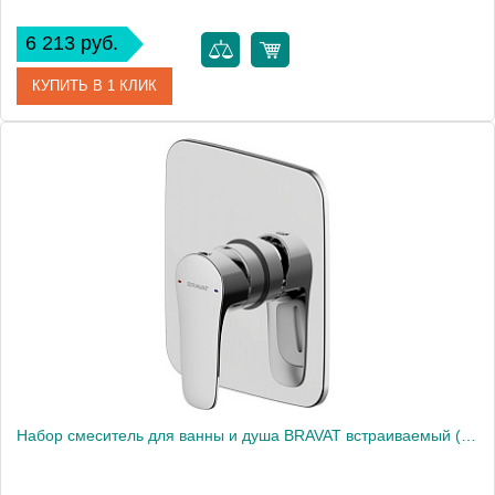
6 213 руб.
КУПИТЬ В 1 КЛИК
Артикул
SA554.5
Производитель
Rav Slezak
Высота, см
0.0000
Вес, кг
1.22
Набор смеситель для ванны и душа BRAVAT встраиваемый (F817CP-SET)