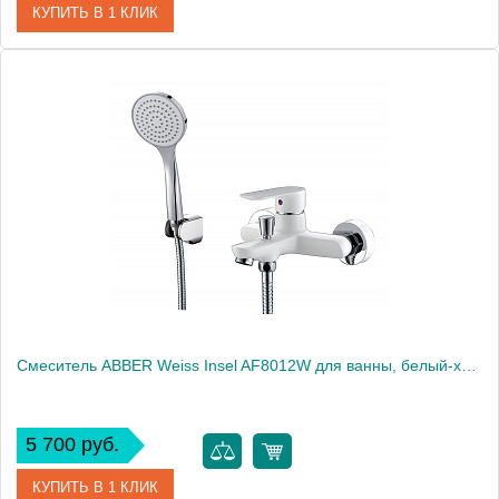
КУПИТЬ В 1 КЛИК
Артикул
AF8012
Производитель
ABBER
Высота, см
10.5000
Вес, кг
2.41
Смеситель ABBER Weiss Insel AF8012W для ванны, белый-хром
5 700 руб.
КУПИТЬ В 1 КЛИК