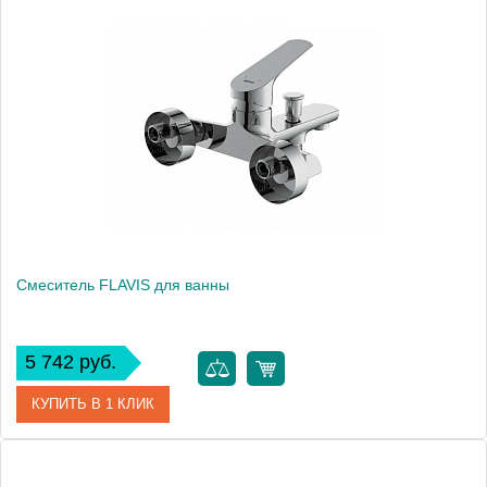
Артикул
63026
Производитель
Cersanit
Вес, кг
1
Смеситель FLAVIS для ванны
5 742 руб.
КУПИТЬ В 1 КЛИК