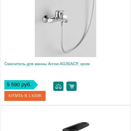
Производитель
Cersanit
Высота, см
1.0000
Смеситель для ванны Arrow AG36ACP, хром
5 590 руб.
КУПИТЬ В 1 КЛИК
Артикул
AG36ACP
Производитель
ARROW