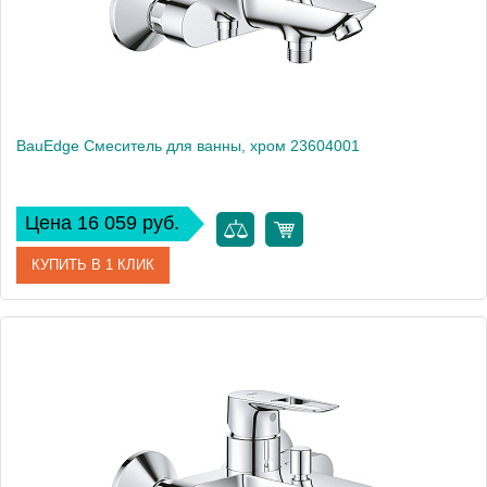
BauEdge Смеситель для ванны, хром 23604001
Цена 16 059 руб.
КУПИТЬ В 1 КЛИК
Артикул
23604001
Производитель
Grohe
Высота, см
11,9
Вес, кг
1