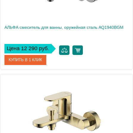
АЛЬФА смеситель для ванны, оружейная сталь AQ1940BGM
Цена 12 290 руб.
КУПИТЬ В 1 КЛИК
Артикул
AQ1940BGM
Производитель
Акватек
Высота, см
11,32
Вес, кг
0