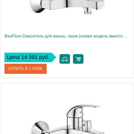
BauFlow Смеситель для ванны, хром (новая модель вместо 32811000), хром 23601000
Цена 14 091 руб.
КУПИТЬ В 1 КЛИК
Артикул
23601000
Производитель
Grohe
Вес, кг
3