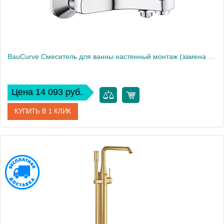
BauCurve Смеситель для ванны настенный монтаж (замена 32806000), хром 23599000
Цена 14 093 руб.
КУПИТЬ В 1 КЛИК
Артикул
23599000
Производитель
Grohe
Вес, кг
5