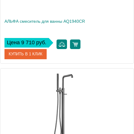
АЛЬФА смеситель для ванны AQ1940CR
Цена 9 710 руб.
КУПИТЬ В 1 КЛИК
Артикул
AQ1940CR
Производитель
Акватек
Высота, см
11,32
Вес, кг
0