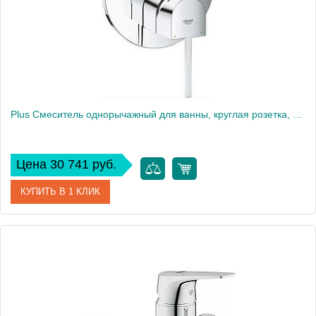
Вес, кг
1
Plus Смеситель однорычажный для ванны, круглая розетка, хром 24060003
Цена 30 741 руб.
КУПИТЬ В 1 КЛИК
Артикул
24060003
Производитель
Grohe
Высота, см
19,7
Вес, кг
2