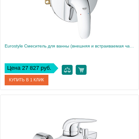
Eurostyle Смеситель для ванны (внешняя и встраиваемая части), хром 23730003
Цена 27 827 руб.
КУПИТЬ В 1 КЛИК
Артикул
23730003
Производитель
Grohe
Высота, см
19,3