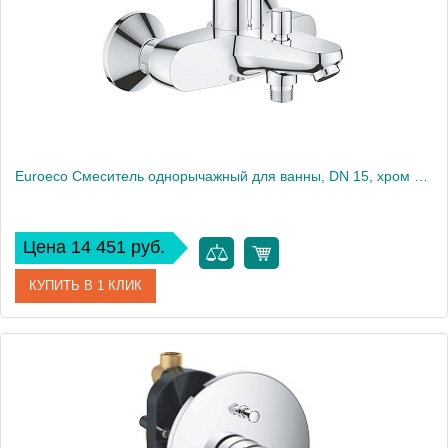
Вес, кг
1
Euroeco Смеситель однорычажный для ванны, DN 15, хром 32743001
Цена 14 451 руб.
КУПИТЬ В 1 КЛИК
Артикул
32743001
Производитель
Grohe
Высота, см
9,3