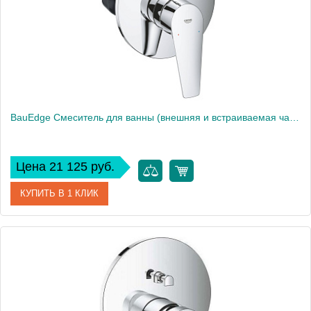
Вес, кг
2
BauEdge Смеситель для ванны (внешняя и встраиваемая части), хром 29079001
Цена 21 125 руб.
КУПИТЬ В 1 КЛИК
Артикул
29079001
Производитель
Grohe
Высота, см
19,5