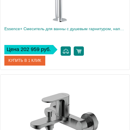
Essence+ Смеситель для ванны с душевым гарнитуром, напольный, хром 23491001
Цена 202 959 руб.
КУПИТЬ В 1 КЛИК
Артикул
23491001
Производитель
Grohe
Высота, см
86
Вес, кг
10