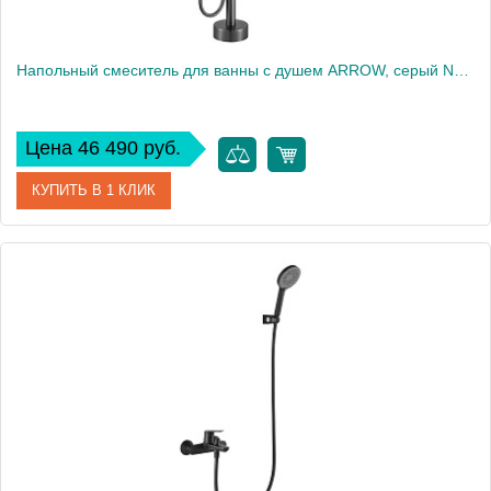
Напольный смеситель для ванны с душем ARROW, серый N11YG609GG
Цена 46 490 руб.
КУПИТЬ В 1 КЛИК
Артикул
N11YG609GG
Производитель
ARROW
Высота, см
100.8
Вес, кг
2.2