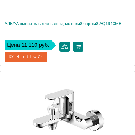
АЛЬФА смеситель для ванны, матовый черный AQ1940MB
Цена 11 110 руб.
КУПИТЬ В 1 КЛИК
Артикул
AQ1940MB
Производитель
Акватек
Высота, см
11,32
Вес, кг
0