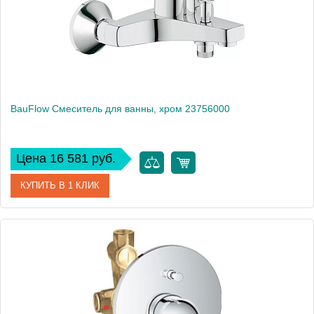
BauFlow Смеситель для ванны, хром 23756000
Цена 16 581 руб.
КУПИТЬ В 1 КЛИК
Артикул
23756000
Производитель
Grohe
Высота, см
13,3
Вес, кг
2