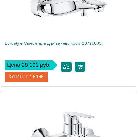
Eurostyle Смеситель для ванны, хром 23726003
Цена 28 191 руб.
КУПИТЬ В 1 КЛИК
Артикул
23726003
Производитель
Grohe
Высота, см
8,5
Вес, кг
3