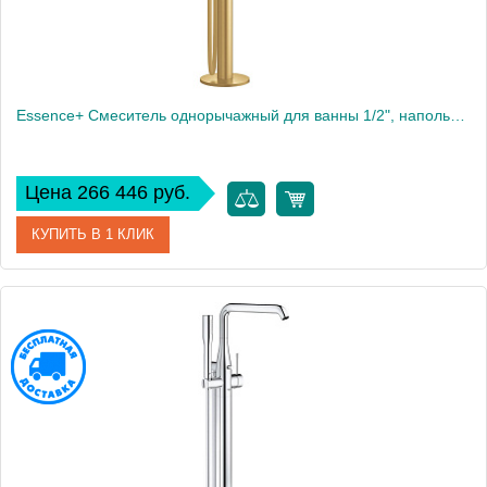
Essence+ Смеситель однорычажный для ванны 1/2", напольный монтаж, холодный рассвет, матовый 23491GN1
Цена 266 446 руб.
КУПИТЬ В 1 КЛИК
Артикул
23491GN1
Производитель
Grohe
Высота, см
88,4
Вес, кг
10