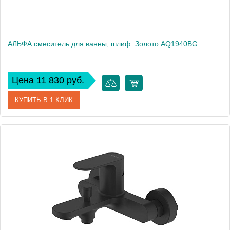
АЛЬФА смеситель для ванны, шлиф. Золото AQ1940BG
Цена 11 830 руб.
КУПИТЬ В 1 КЛИК
Артикул
AQ1940BG
Производитель
Акватек
Высота, см
11,32
Вес, кг
0