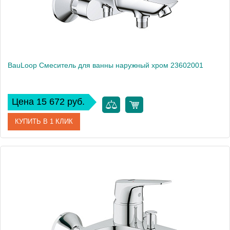
BauLoop Смеситель для ванны наружный хром 23602001
Цена 15 672 руб.
КУПИТЬ В 1 КЛИК
Артикул
23602001
Производитель
Grohe
Высота, см
12,1
Вес, кг
1