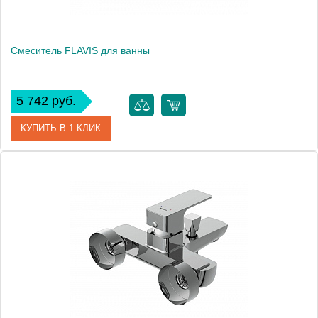
Смеситель FLAVIS для ванны
5 742 руб.
КУПИТЬ В 1 КЛИК
Артикул
63035
Производитель
Cersanit
Вес, кг
1