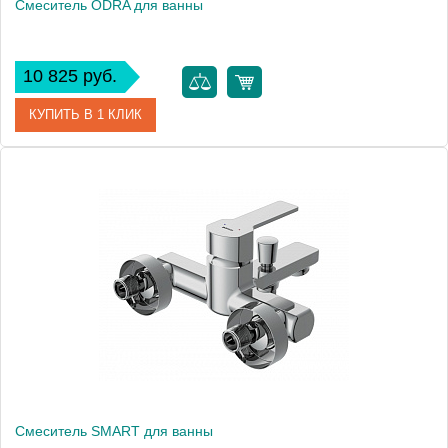
Смеситель ODRA для ванны
10 825 руб.
КУПИТЬ В 1 КЛИК
Артикул
63051
Производитель
Cersanit
Вес, кг
2
Смеситель SMART для ванны