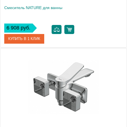
Смеситель NATURE для ванны
6 908 руб.
КУПИТЬ В 1 КЛИК
Артикул
63064
Производитель
Cersanit
Вес, кг
1