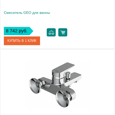
Смеситель GEO для ванны
8 742 руб.
КУПИТЬ В 1 КЛИК
Артикул
63040
Производитель
Cersanit
Вес, кг
1