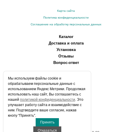
Карта сайта
Политика конфиденциальности
Соглашение на обработку персональных данных
Каталог
Доставка и оплата
Установка
Отзывы
Вопрос-ответ
О компании
Мы используем файлы сookie и
Производители
обрабатываем персональные данные с
Сервисные центры
использованием Яндекс Метрики. Продолжая
использовать наш сайт, Вы соглашаетесь с
Контакты
нашей
политикой конфиденциальности
. Это
Статьи
улучшает работу сайта и взаимодействие с
ним. Подтвердите ваше согласие, нажав
Телефоны:
кнопу "Принять".
+7 (903) 216-59-41
Принять
E-mail:
info@aqua-stroi.ru
Отказаться