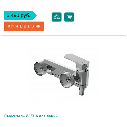
6 490 руб.
КУПИТЬ В 1 КЛИК
Артикул
63048
Производитель
Cersanit
Вес, кг
1
Смеситель WISLA для ванны