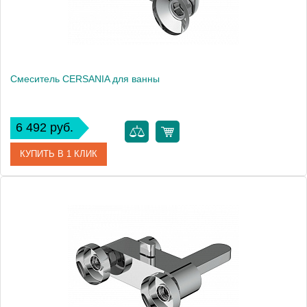
Смеситель CERSANIA для ванны
6 492 руб.
КУПИТЬ В 1 КЛИК
Артикул
63031
Производитель
Cersanit
Вес, кг
1