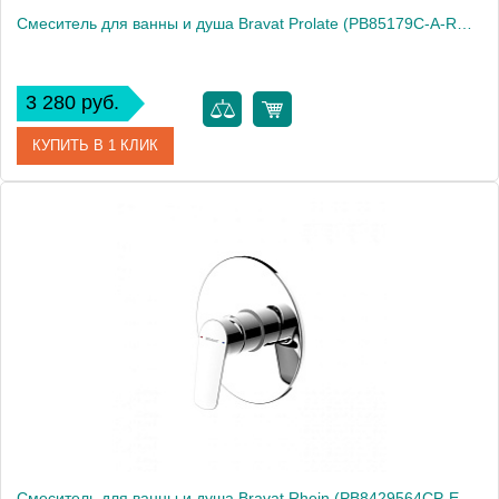
Смеситель для ванны и душа Bravat Prolate (PB85179C-A-RUS)
3 280 руб.
КУПИТЬ В 1 КЛИК
Артикул
PB85179C-A-RUS
Производитель
Bravat
Высота, см
16.0000
Смеситель для ванны и душа Bravat Rhein (PB8429564CP-ENG)