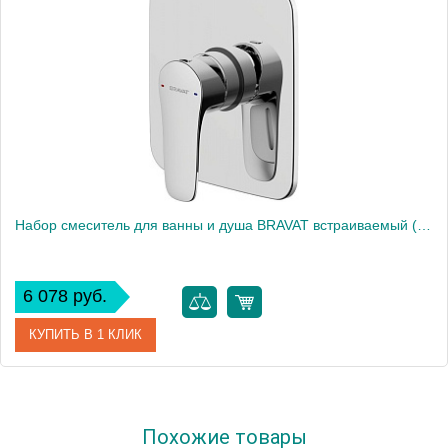
Набор смеситель для ванны и душа BRAVAT встраиваемый (F817CP-SET)
6 078 руб.
КУПИТЬ В 1 КЛИК
Артикул
F817CP-SET
Похожие товары
Производитель
Bravat