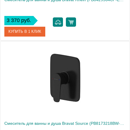
3 370 руб.
КУПИТЬ В 1 КЛИК
Артикул
PB8429564CP-ENG
Производитель
Bravat
Высота, см
17.0000
Смеситель для ванны и душа Bravat Source (PB8173218BW-ENG)