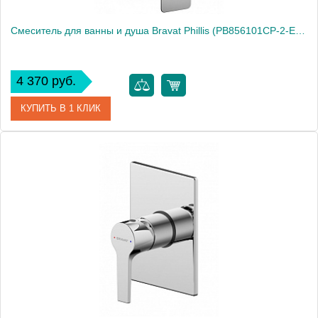
Смеситель для ванны и душа Bravat Phillis (PB856101CP-2-ENG)
4 370 руб.
КУПИТЬ В 1 КЛИК
Артикул
PB856101CP-2-ENG
Производитель
Bravat
Высота, см
22.0000