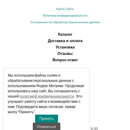
Карта сайта
Политика конфиденциальности
Соглашение на обработку персональных данных
Каталог
Доставка и оплата
Установка
Отзывы
Вопрос-ответ
О компании
Мы используем файлы сookie и
Производители
обрабатываем персональные данные с
Сервисные центры
использованием Яндекс Метрики. Продолжая
использовать наш сайт, Вы соглашаетесь с
Контакты
нашей
политикой конфиденциальности
. Это
Статьи
улучшает работу сайта и взаимодействие с
ним. Подтвердите ваше согласие, нажав
Телефоны:
кнопу "Принять".
+7 (903) 216-59-41
Принять
E-mail:
info@aqua-stroi.ru
Отказаться
Время работы: Пн-Вс с 9:00 до 19:00