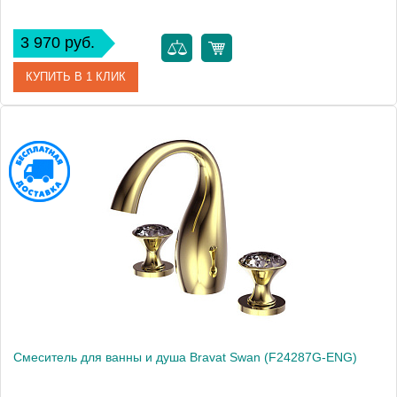
3 970 руб.
КУПИТЬ В 1 КЛИК
Артикул
PB8173218BW-ENG
Производитель
Bravat
Высота, см
17.0000
Смеситель для ванны и душа Bravat Swan (F24287G-ENG)