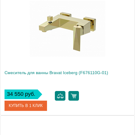
Артикул
F6191238CP-01L-RUS
Производитель
Bravat
Высота, см
17.0000
Смеситель для ванны Bravat Iceberg (F676110G-01)
34 550 руб.
КУПИТЬ В 1 КЛИК
Артикул
F676110G-01