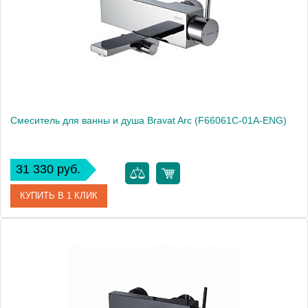
Смеситель для ванны и душа Bravat Arc (F66061C-01A-ENG)
31 330 руб.
КУПИТЬ В 1 КЛИК
Артикул
F66061C-01A-ENG
Производитель
Bravat
Высота, см
14.0000