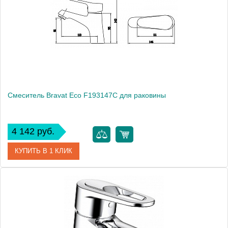
Производитель
Bravat
Монтаж
на раковину
Смеситель Bravat Eco F193147C для раковины
4 142 руб.
КУПИТЬ В 1 КЛИК
Артикул
177427 / F193147C / EC 1326 / (F1111147C)
Модель
Eco F193147C
Производитель
Bravat