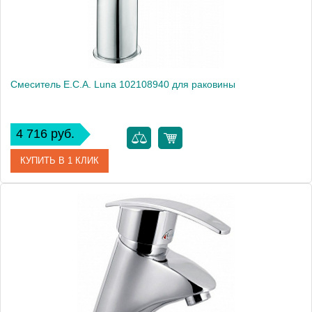
Смеситель E.C.A. Luna 102108940 для раковины
4 716 руб.
КУПИТЬ В 1 КЛИК
Артикул
102108940
Модель
Luna 102108940
Производитель
E.C.A.
Монтаж
на раковину