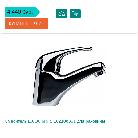
4 440 руб.
КУПИТЬ В 1 КЛИК
Артикул
102108655
Модель
Mix pl 102108655
Производитель
E.C.A.
Монтаж
на раковину
Смеситель E.C.A. Mix S 102108301 для раковины