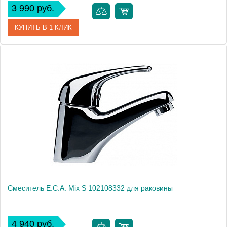
3 990 руб.
КУПИТЬ В 1 КЛИК
Артикул
102108301
Модель
Mix S 102108301
Производитель
E.C.A.
Монтаж
на раковину
Смеситель E.C.A. Mix S 102108332 для раковины
4 940 руб.