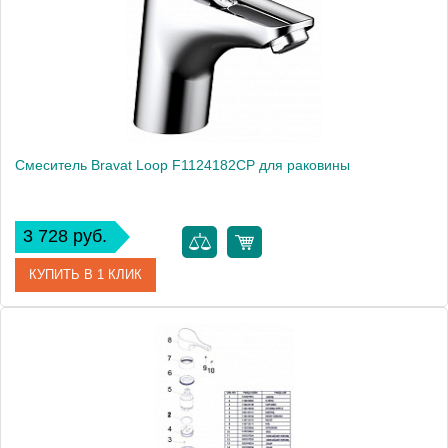
Монтаж
на раковину
Смеситель Bravat Loop F1124182CP для раковины
3 728 руб.
КУПИТЬ В 1 КЛИК
Артикул
184895 / F1124182CP
Модель
Loop F1124182CP
Производитель
Bravat