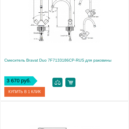
Модель
Drop F14898C-1
Производитель
Bravat
Монтаж
на раковину
Смеситель Bravat Duo 7F7133186CP-RUS для раковины
3 670 руб.
КУПИТЬ В 1 КЛИК
Артикул
180651 / DU 2219 / 7F7133186CP-RUS
Модель
Duo 7F7133186CP-RUS