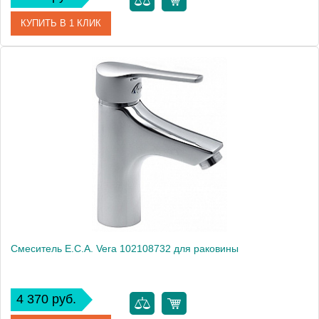
КУПИТЬ В 1 КЛИК
Артикул
102108332
Модель
Mix S 102108332
Производитель
E.C.A.
Монтаж
на раковину
Смеситель E.C.A. Vera 102108732 для раковины
4 370 руб.