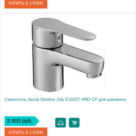
КУПИТЬ В 1 КЛИК
Артикул
102108732
Модель
Vera 102108732
Производитель
E.C.A.
Монтаж
на раковину
Смеситель Jacob Delafon July E16027-4ND-CP для раковины
3 900 руб.
КУПИТЬ В 1 КЛИК