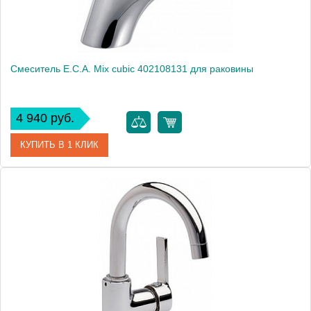
Смеситель E.C.A. Mix cubic 402108131 для раковины
4 940 руб.
КУПИТЬ В 1 КЛИК
Артикул
402108131
Модель
Mix cubic 402108131
Производитель
E.C.A.
Монтаж
на раковину