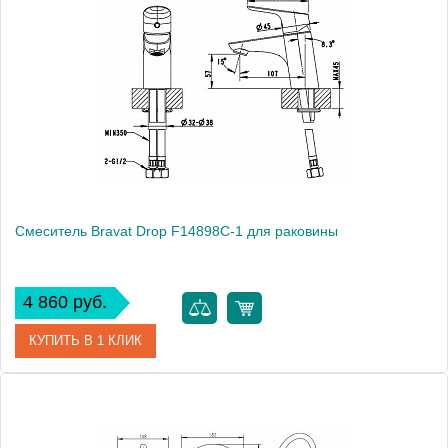
Вес, кг
1
Смеситель Bravat Drop F14898C-1 для раковины
4 860 руб.
КУПИТЬ В 1 КЛИК
Артикул
177384 / F14898C-1 / DR 0226