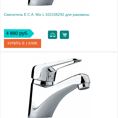
Смеситель E.C.A. Mix L 102108292 для раковины
4 880 руб.
КУПИТЬ В 1 КЛИК
Артикул
102108292
Модель
Mix L 102108292
Производитель
E.C.A.
Монтаж
на раковину