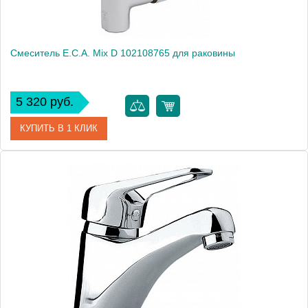
Смеситель E.C.A. Mix D 102108765 для раковины
5 320 руб.
КУПИТЬ В 1 КЛИК
Артикул
102108765
Модель
Mix D 102108765
Производитель
E.C.A.
Монтаж
на раковину