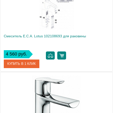
Монтаж
на раковину
Смеситель E.C.A. Lotus 102108693 для раковины
4 560 руб.
КУПИТЬ В 1 КЛИК
Артикул
102108693
Модель
Lotus 102108693
Производитель
E.C.A.
Монтаж
на раковину