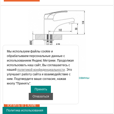
Артикул
E16027-4ND-CP
Модель
July E16027-4ND-CP
Производитель
Jacob Delafon
Монтаж
на раковину
Мы используем файлы сookie и
обрабатываем персональные данные с
использованием Яндекс Метрики. Продолжая
использовать наш сайт, Вы соглашаетесь с
нашей
политикой конфиденциальности
. Это
улучшает работу сайта и взаимодействие с
Смеситель Lemark Omega LM3106C для раковины
ним. Подтвердите ваше согласие, нажав
кнопу "Принять".
Принять
4 900 руб.
Отказаться
КУПИТЬ В 1 КЛИК
Политика использования