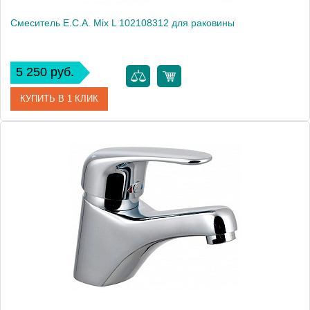
Смеситель E.C.A. Mix L 102108312 для раковины
5 250 руб.
КУПИТЬ В 1 КЛИК
Артикул
102108312
Модель
Mix L 102108312
Производитель
E.C.A.
Монтаж
на раковину