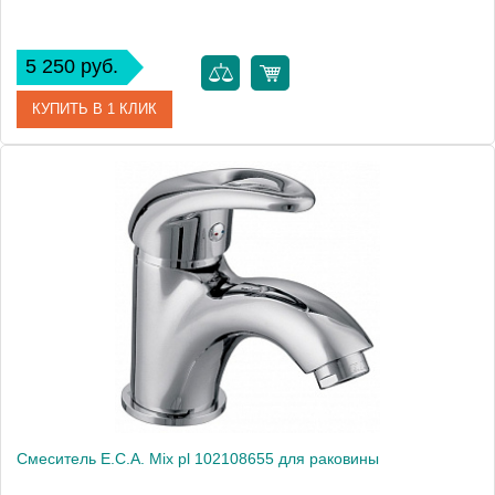
5 250 руб.
КУПИТЬ В 1 КЛИК
Артикул
102108328
Модель
Mix lx 102108328
Производитель
E.C.A.
Монтаж
на раковину
Смеситель E.C.A. Mix pl 102108655 для раковины