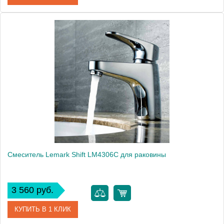
Артикул
LM1106C
Модель
plus Strike LM1106C
Производитель
Lemark
Монтаж
на раковину
Вес, кг
1
Смеситель Lemark Shift LM4306C для раковины
3 560 руб.
КУПИТЬ В 1 КЛИК