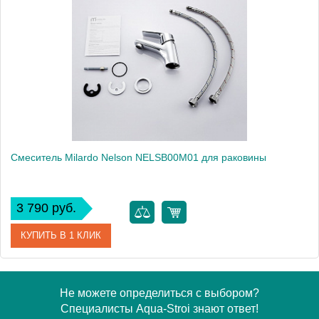
Модель
Labrador LABSB00M01
Производитель
Milardo
Монтаж
на раковину
Смеситель Milardo Nelson NELSB00M01 для раковины
3 790 руб.
КУПИТЬ В 1 КЛИК
Артикул
NELSB00M01
Не можете определиться с выбором?
Специалисты Aqua-Stroi знают ответ!
Модель
Nelson NELSB00M01