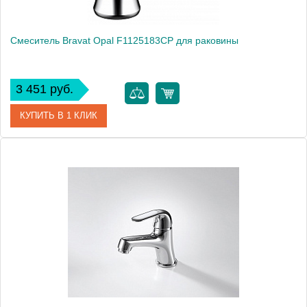
Смеситель Bravat Opal F1125183CP для раковины
3 451 руб.
КУПИТЬ В 1 КЛИК
Артикул
184890 / F1125183CP
Модель
Opal F1125183CP
Производитель
Bravat
Монтаж
на раковину