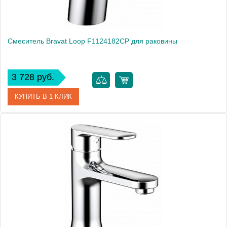
Смеситель Bravat Loop F1124182CP для раковины
3 728 руб.
КУПИТЬ В 1 КЛИК
Артикул
184895 / F1124182CP
Модель
Loop F1124182CP
Производитель
Bravat
Монтаж
на раковину