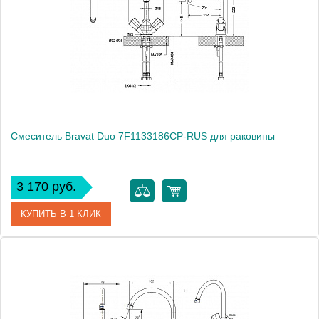
Смеситель Bravat Duo 7F1133186CP-RUS для раковины
3 170 руб.
КУПИТЬ В 1 КЛИК
Артикул
180650 / DU 2226 / 7F1133186CP-RUS
Модель
Duo 7F1133186CP-RUS
Производитель
Bravat