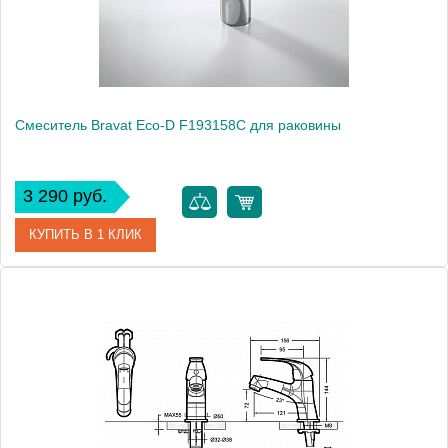
Смеситель Bravat Eco-D F193158C для раковины
3 290 руб.
КУПИТЬ В 1 КЛИК
Артикул
F193158C / ECD 2026
Модель
Eco-D F193158C
Производитель
Bravat
Монтаж
на раковину
Вес, кг
1.06