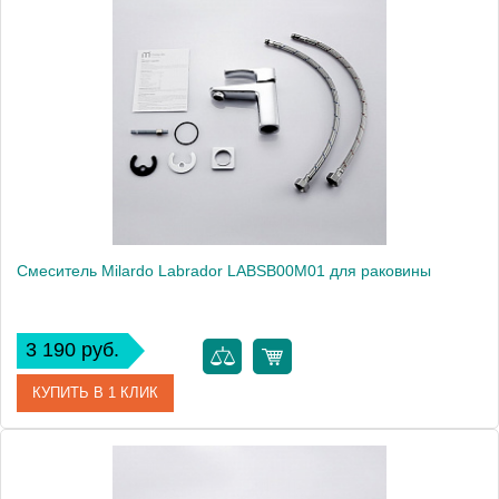
Артикул
JAVSB00M01
Модель
Java JAVSB00M01
Производитель
Milardo
Монтаж
на раковину
Смеситель Milardo Labrador LABSB00M01 для раковины
3 190 руб.
КУПИТЬ В 1 КЛИК
Артикул
LABSB00M01