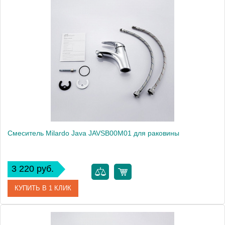
Артикул
DA16204CMI
Модель
Davis DA16204CMI
Производитель
Milardo
Монтаж
на раковину
Смеситель Milardo Java JAVSB00M01 для раковины
3 220 руб.
КУПИТЬ В 1 КЛИК