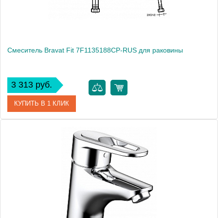
Смеситель Bravat Fit 7F1135188CP-RUS для раковины
3 313 руб.
КУПИТЬ В 1 КЛИК
Артикул
181013 / FT 1926 / 7F1135188CP-RUS
Модель
Fit 7F1135188CP-RUS
Производитель
Bravat
Монтаж
на раковину