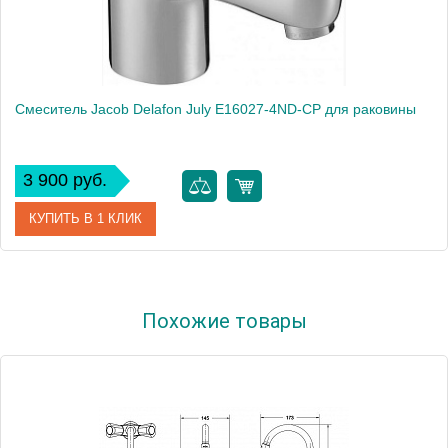
Смеситель Jacob Delafon July E16027-4ND-CP для раковины
3 900 руб.
КУПИТЬ В 1 КЛИК
Артикул
E16027-4ND-CP
Похожие товары
Модель
July E16027-4ND-CP
Производитель
Jacob Delafon
Монтаж
на раковину