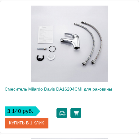
Артикул
LM4306C
Модель
Shift LM4306C
Производитель
Lemark
Монтаж
на раковину
Вес, кг
1.63
Смеситель Milardo Davis DA16204CMI для раковины
3 140 руб.
КУПИТЬ В 1 КЛИК