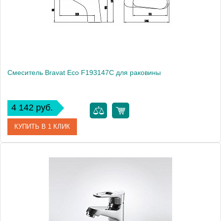
Монтаж
на раковину
Смеситель Bravat Eco F193147C для раковины
4 142 руб.
КУПИТЬ В 1 КЛИК
Артикул
177427 / F193147C / EC 1326 / (F1111147C)
Модель
Eco F193147C
Производитель
Bravat
Монтаж
на раковину