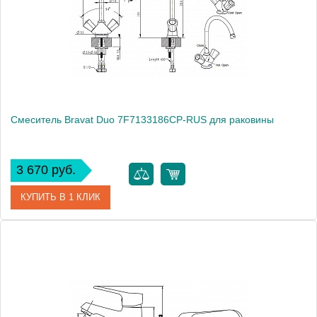
Монтаж
на раковину
Смеситель Bravat Duo 7F7133186CP-RUS для раковины
3 670 руб.
КУПИТЬ В 1 КЛИК
Артикул
180651 / DU 2219 / 7F7133186CP-RUS
Модель
Duo 7F7133186CP-RUS
Производитель
Bravat