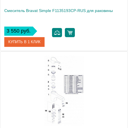
Смеситель Bravat Simple F1135193CP-RUS для раковины
3 550 руб.
КУПИТЬ В 1 КЛИК
Артикул
F1135193CP-RUS / SM2026
Модель
Simple F1135193CP-RUS
Производитель
Bravat
Монтаж
на раковину
Вес, кг
1.05