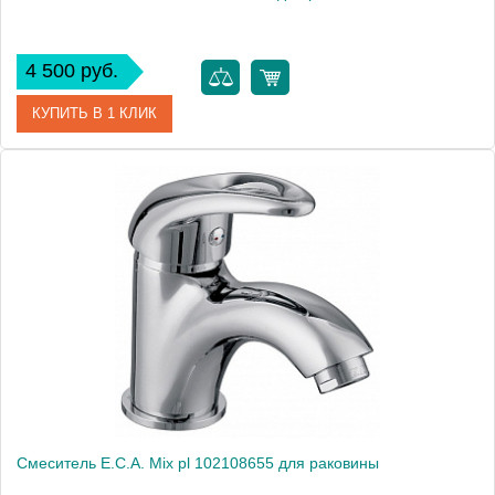
4 500 руб.
КУПИТЬ В 1 КЛИК
Артикул
102108237
Модель
Mix lx 102108237
Производитель
E.C.A.
Монтаж
на раковину
Смеситель E.C.A. Mix pl 102108655 для раковины