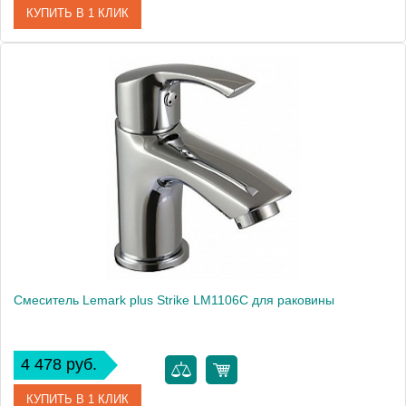
КУПИТЬ В 1 КЛИК
Артикул
LM1506C
Модель
plus Grace LM1506C
Производитель
Lemark
Монтаж
на раковину
Вес, кг
1
Смеситель Lemark plus Strike LM1106C для раковины
4 478 руб.
КУПИТЬ В 1 КЛИК