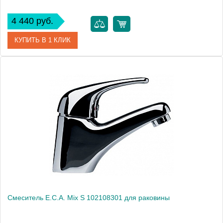
4 440 руб.
КУПИТЬ В 1 КЛИК
Артикул
102108655
Модель
Mix pl 102108655
Производитель
E.C.A.
Монтаж
на раковину
Смеситель E.C.A. Mix S 102108301 для раковины