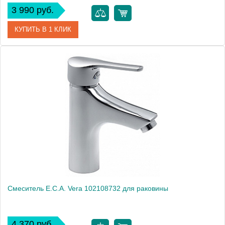
3 990 руб.
КУПИТЬ В 1 КЛИК
Артикул
102108301
Модель
Mix S 102108301
Производитель
E.C.A.
Монтаж
на раковину
Смеситель E.C.A. Vera 102108732 для раковины
4 370 руб.