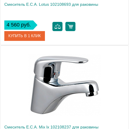
Смеситель E.C.A. Lotus 102108693 для раковины
4 560 руб.
КУПИТЬ В 1 КЛИК
Артикул
102108693
Модель
Lotus 102108693
Производитель
E.C.A.
Монтаж
на раковину
Смеситель E.C.A. Mix lx 102108237 для раковины