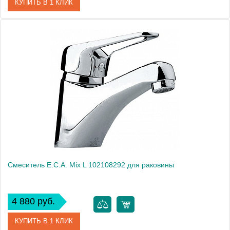
КУПИТЬ В 1 КЛИК
Артикул
102108765
Модель
Mix D 102108765
Производитель
E.C.A.
Монтаж
на раковину
Смеситель E.C.A. Mix L 102108292 для раковины
4 880 руб.
КУПИТЬ В 1 КЛИК