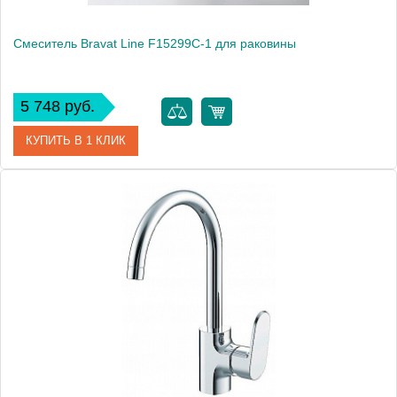
Смеситель Bravat Line F15299C-1 для раковины
5 748 руб.
КУПИТЬ В 1 КЛИК
Артикул
177403 / F15299C-1 / LN 1226
Модель
Line F15299C-1
Производитель
Bravat
Монтаж
на раковину