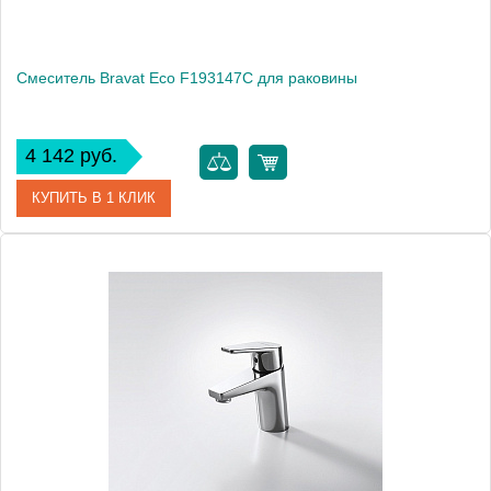
Смеситель Bravat Eco F193147C для раковины
4 142 руб.
КУПИТЬ В 1 КЛИК
Артикул
177427 / F193147C / EC 1326 / (F1111147C)
Модель
Eco F193147C
Производитель
Bravat
Монтаж
на раковину