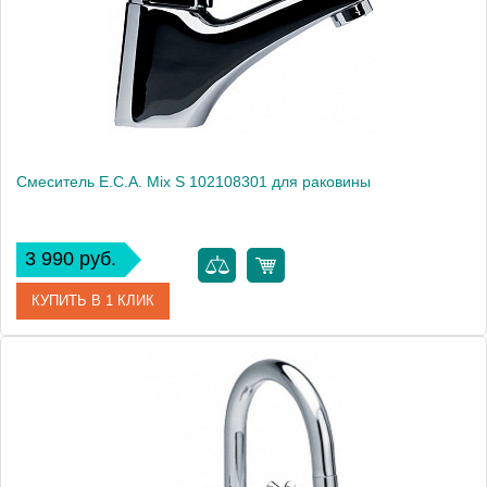
Монтаж
на раковину
Смеситель E.C.A. Mix S 102108301 для раковины
3 990 руб.
КУПИТЬ В 1 КЛИК
Артикул
102108301
Модель
Mix S 102108301
Производитель
E.C.A.