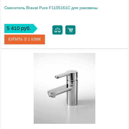
Смеситель Bravat Pure F1105161C для раковины
5 410 руб.
КУПИТЬ В 1 КЛИК
Артикул
177407 / F1105161C / PR 1426
Модель
Pure F1105161C
Производитель
Bravat
Монтаж
на раковину