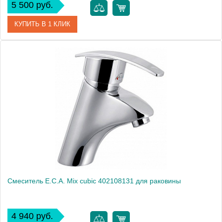
5 500 руб.
КУПИТЬ В 1 КЛИК
Артикул
102108391
Модель
Mix 2000 102108391
Производитель
E.C.A.
Монтаж
на раковину
Смеситель E.C.A. Mix cubic 402108131 для раковины
4 940 руб.