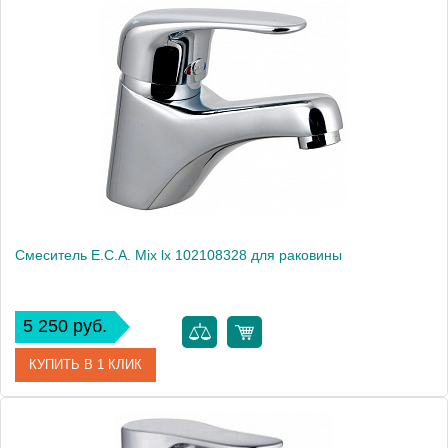
Артикул
102108237
Модель
Mix lx 102108237
Производитель
E.C.A.
Монтаж
на раковину
Смеситель E.C.A. Mix lx 102108328 для раковины
5 250 руб.
КУПИТЬ В 1 КЛИК
Артикул
102108328