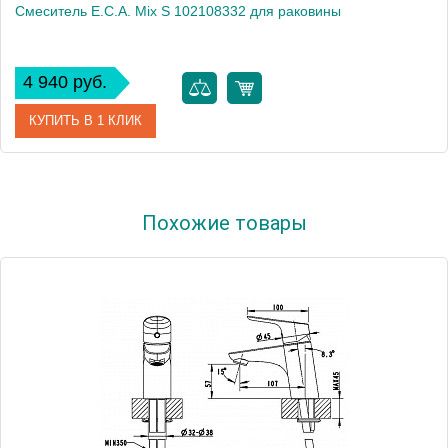
Смеситель E.C.A. Mix S 102108332 для раковины
4 940 руб.
КУПИТЬ В 1 КЛИК
Артикул
102108332
Похожие товары
Модель
Mix S 102108332
Производитель
E.C.A.
Монтаж
на раковину