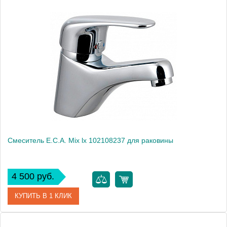
Артикул
102108312
Модель
Mix L 102108312
Производитель
E.C.A.
Монтаж
на раковину
Смеситель E.C.A. Mix lx 102108237 для раковины
4 500 руб.
КУПИТЬ В 1 КЛИК