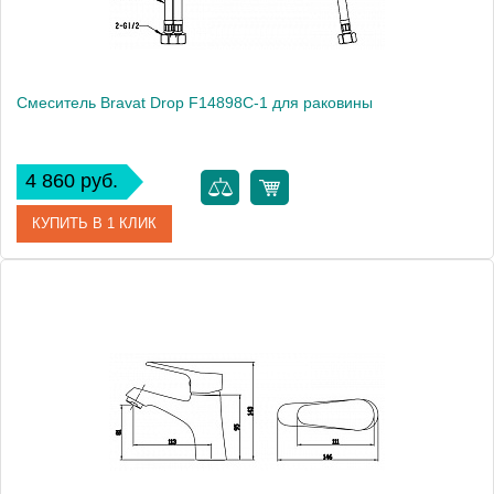
Смеситель Bravat Drop F14898C-1 для раковины
4 860 руб.
КУПИТЬ В 1 КЛИК
Артикул
177384 / F14898C-1 / DR 0226
Модель
Drop F14898C-1
Производитель
Bravat
Монтаж
на раковину