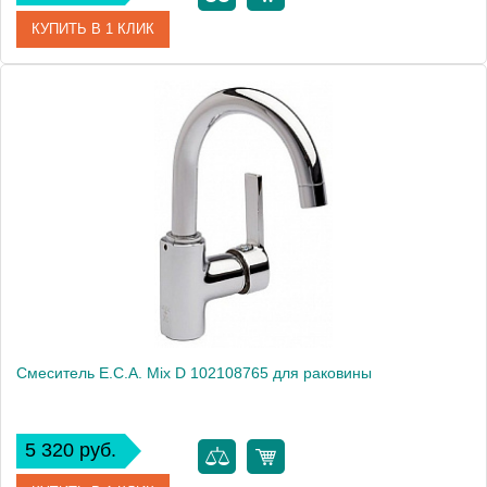
КУПИТЬ В 1 КЛИК
Артикул
402108131
Модель
Mix cubic 402108131
Производитель
E.C.A.
Монтаж
на раковину
Смеситель E.C.A. Mix D 102108765 для раковины
5 320 руб.