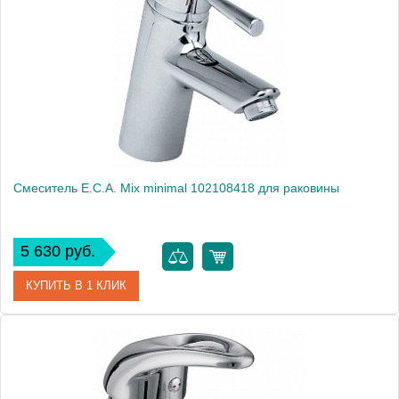
Модель
Mix M 102108711
Производитель
E.C.A.
Монтаж
на раковину
Смеситель E.C.A. Mix minimal 102108418 для раковины
5 630 руб.
КУПИТЬ В 1 КЛИК
Артикул
102108418
Модель
Mix minimal 102108418