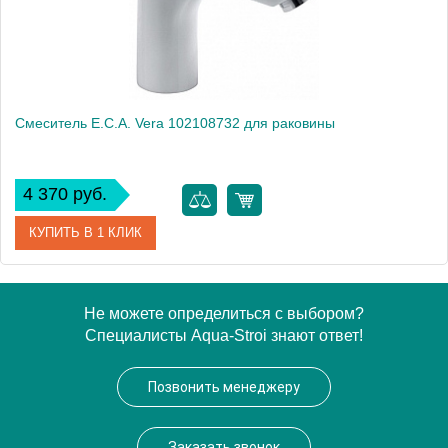
Смеситель E.C.A. Vera 102108732 для раковины
4 370 руб.
КУПИТЬ В 1 КЛИК
Артикул
102108732
Не можете определиться с выбором?
Специалисты Aqua-Stroi знают ответ!
Модель
Vera 102108732
Производитель
E.C.A.
Позвонить менеджеру
Монтаж
на раковину
Заказать звонок