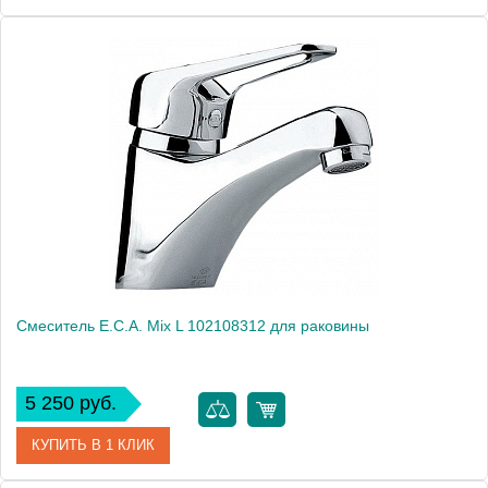
Артикул
102108292
Модель
Mix L 102108292
Производитель
E.C.A.
Монтаж
на раковину
Смеситель E.C.A. Mix L 102108312 для раковины
5 250 руб.
КУПИТЬ В 1 КЛИК