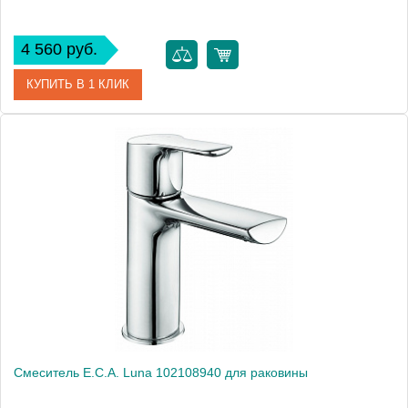
4 560 руб.
КУПИТЬ В 1 КЛИК
Артикул
102108693
Модель
Lotus 102108693
Производитель
E.C.A.
Монтаж
на раковину
Смеситель E.C.A. Luna 102108940 для раковины