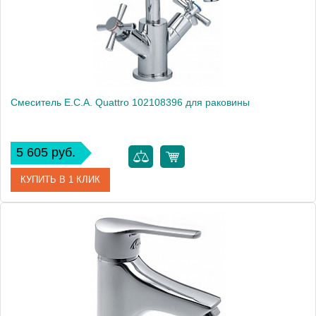
Монтаж
на раковину
Смеситель E.C.A. Quattro 102108396 для раковины
5 605 руб.
КУПИТЬ В 1 КЛИК
Артикул
102108396
Модель
Quattro 102108396
Производитель
E.C.A.
Монтаж
на раковину