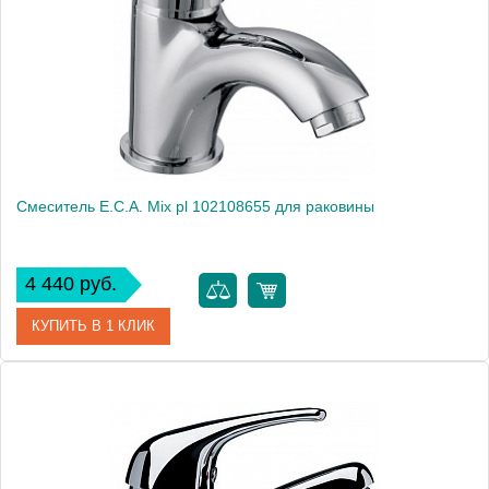
Производитель
E.C.A.
Монтаж
на раковину
Смеситель E.C.A. Mix pl 102108655 для раковины
4 440 руб.
КУПИТЬ В 1 КЛИК
Артикул
102108655
Модель
Mix pl 102108655
Производитель
E.C.A.