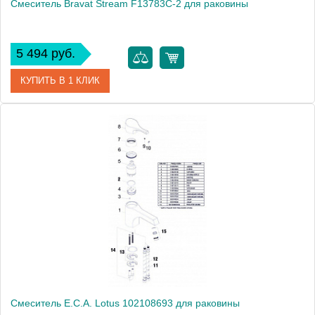
Смеситель Bravat Stream F13783C-2 для раковины
5 494 руб.
КУПИТЬ В 1 КЛИК
Артикул
177393 / F13783C-2 / ST 0126
Модель
Stream F13783C-2
Производитель
Bravat
Монтаж
на раковину
Смеситель E.C.A. Lotus 102108693 для раковины