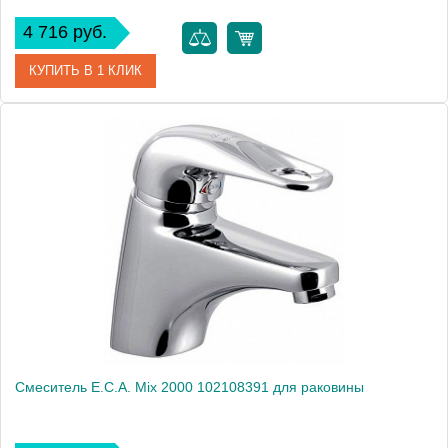
4 716 руб.
КУПИТЬ В 1 КЛИК
Артикул
102108940
Модель
Luna 102108940
Производитель
E.C.A.
Монтаж
на раковину
Смеситель E.C.A. Mix 2000 102108391 для раковины