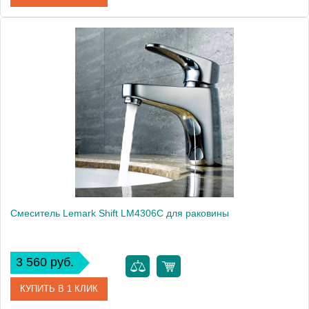
Артикул
LM1106C
Модель
plus Strike LM1106C
Производитель
Lemark
Монтаж
на раковину
Вес, кг
1
Смеситель Lemark Shift LM4306C для раковины
3 560 руб.
КУПИТЬ В 1 КЛИК