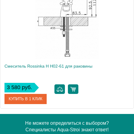
Модель
G G02-61
Производитель
Rossinka
Монтаж
на раковину
Смеситель Rossinka H H02-61 для раковины
3 580 руб.
КУПИТЬ В 1 КЛИК
Артикул
H02-61
Не можете определиться с выбором?
Специалисты Aqua-Stroi знают ответ!
Модель
H H02-61