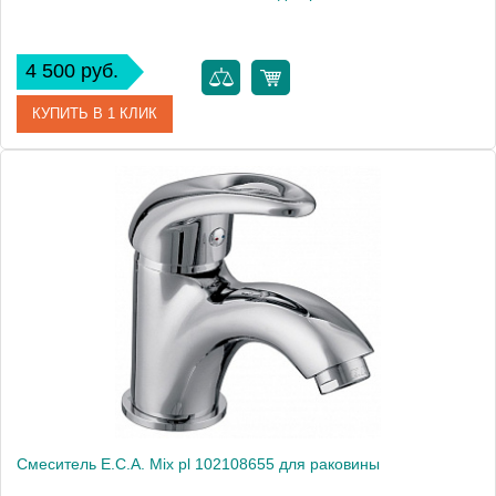
4 500 руб.
КУПИТЬ В 1 КЛИК
Артикул
102108237
Модель
Mix lx 102108237
Производитель
E.C.A.
Монтаж
на раковину
Смеситель E.C.A. Mix pl 102108655 для раковины