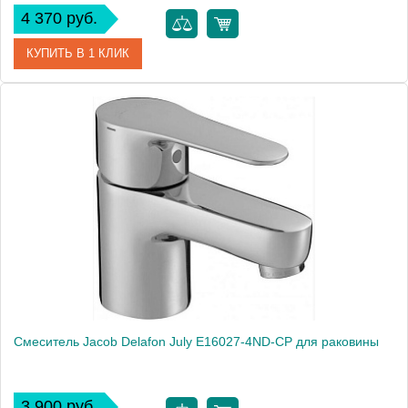
4 370 руб.
КУПИТЬ В 1 КЛИК
Артикул
102108732
Модель
Vera 102108732
Производитель
E.C.A.
Монтаж
на раковину
Смеситель Jacob Delafon July E16027-4ND-CP для раковины
3 900 руб.