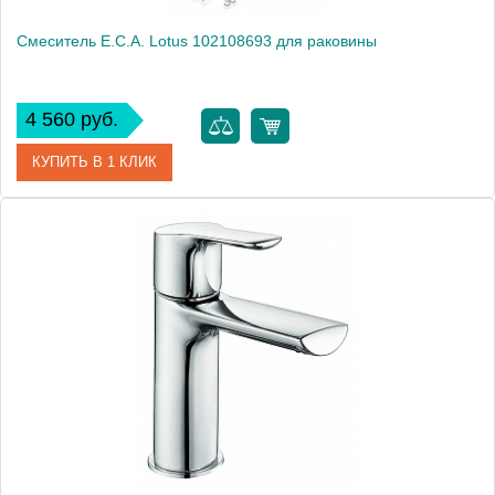
Смеситель E.C.A. Lotus 102108693 для раковины
4 560 руб.
КУПИТЬ В 1 КЛИК
Артикул
102108693
Модель
Lotus 102108693
Производитель
E.C.A.
Монтаж
на раковину