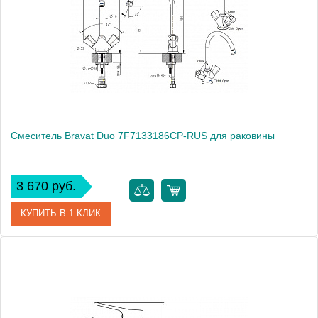
Смеситель Bravat Duo 7F7133186CP-RUS для раковины
3 670 руб.
КУПИТЬ В 1 КЛИК
Артикул
180651 / DU 2219 / 7F7133186CP-RUS
Модель
Duo 7F7133186CP-RUS
Производитель
Bravat