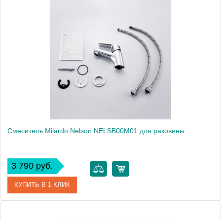
Артикул
JAVSB00M01
Модель
Java JAVSB00M01
Производитель
Milardo
Монтаж
на раковину
Смеситель Milardo Nelson NELSB00M01 для раковины
3 790 руб.
КУПИТЬ В 1 КЛИК