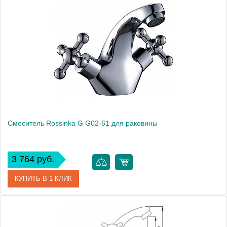
Артикул
NELSB00M01
Модель
Nelson NELSB00M01
Производитель
Milardo
Монтаж
на раковину
Смеситель Rossinka G G02-61 для раковины
3 764 руб.
КУПИТЬ В 1 КЛИК
Артикул
G02-61