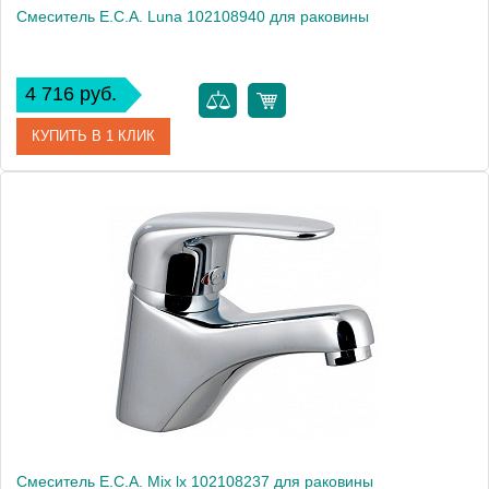
Смеситель E.C.A. Luna 102108940 для раковины
4 716 руб.
КУПИТЬ В 1 КЛИК
Артикул
102108940
Модель
Luna 102108940
Производитель
E.C.A.
Монтаж
на раковину
Смеситель E.C.A. Mix lx 102108237 для раковины