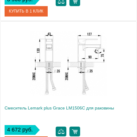
КУПИТЬ В 1 КЛИК
Артикул
E16027-4ND-CP
Модель
July E16027-4ND-CP
Производитель
Jacob Delafon
Монтаж
на раковину
Смеситель Lemark plus Grace LM1506C для раковины
4 672 руб.