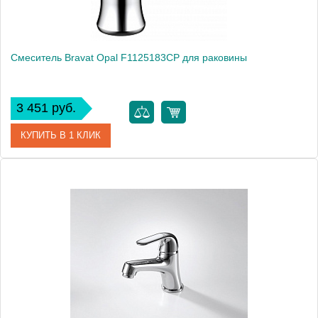
Смеситель Bravat Opal F1125183CP для раковины
3 451 руб.
КУПИТЬ В 1 КЛИК
Артикул
184890 / F1125183CP
Модель
Opal F1125183CP
Производитель
Bravat
Монтаж
на раковину