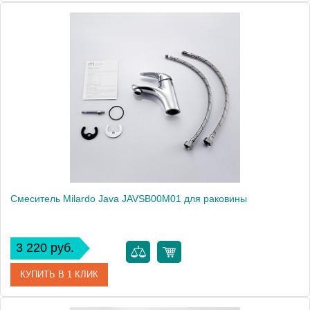
Артикул
LM4306C
Модель
Shift LM4306C
Производитель
Lemark
Монтаж
на раковину
Вес, кг
1.63
Смеситель Milardo Java JAVSB00M01 для раковины
3 220 руб.
КУПИТЬ В 1 КЛИК