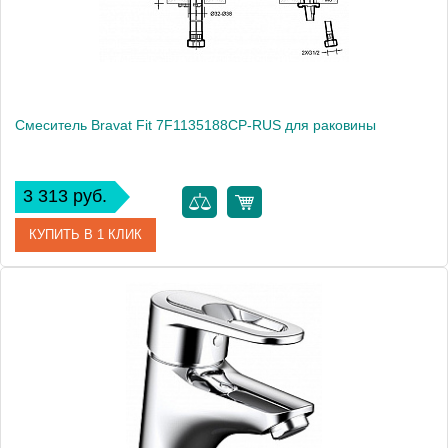
Вес, кг
1.06
Смеситель Bravat Fit 7F1135188CP-RUS для раковины
3 313 руб.
КУПИТЬ В 1 КЛИК
Артикул
181013 / FT 1926 / 7F1135188CP-RUS
Модель
Fit 7F1135188CP-RUS
Производитель
Bravat
Монтаж
на раковину