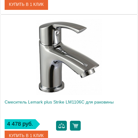
КУПИТЬ В 1 КЛИК
Артикул
LM1506C
Модель
plus Grace LM1506C
Производитель
Lemark
Монтаж
на раковину
Вес, кг
1
Смеситель Lemark plus Strike LM1106C для раковины
4 478 руб.
КУПИТЬ В 1 КЛИК