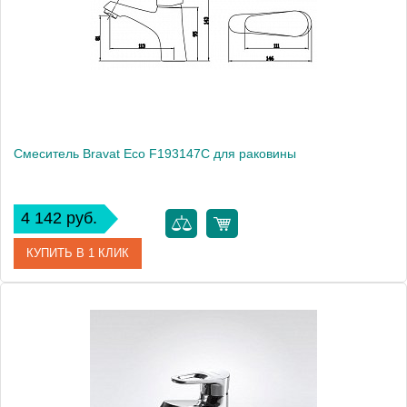
Монтаж
на раковину
Смеситель Bravat Eco F193147C для раковины
4 142 руб.
КУПИТЬ В 1 КЛИК
Артикул
177427 / F193147C / EC 1326 / (F1111147C)
Модель
Eco F193147C
Производитель
Bravat