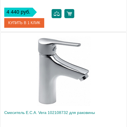
4 440 руб.
КУПИТЬ В 1 КЛИК
Артикул
102108655
Модель
Mix pl 102108655
Производитель
E.C.A.
Монтаж
на раковину
Смеситель E.C.A. Vera 102108732 для раковины