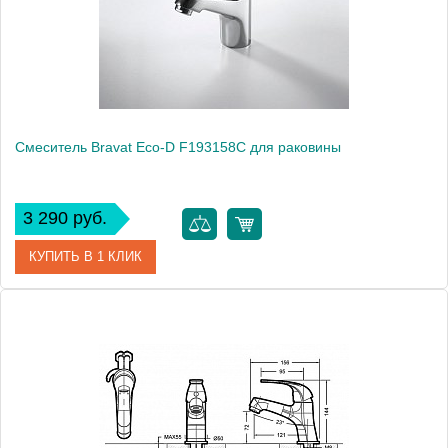
Монтаж
на раковину
Смеситель Bravat Eco-D F193158C для раковины
3 290 руб.
КУПИТЬ В 1 КЛИК
Артикул
F193158C / ECD 2026
Модель
Eco-D F193158C
Производитель
Bravat
Монтаж
на раковину