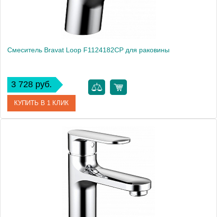
Смеситель Bravat Loop F1124182CP для раковины
3 728 руб.
КУПИТЬ В 1 КЛИК
Артикул
184895 / F1124182CP
Модель
Loop F1124182CP
Производитель
Bravat
Монтаж
на раковину