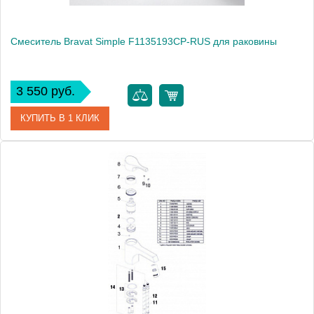
Смеситель Bravat Simple F1135193CP-RUS для раковины
3 550 руб.
КУПИТЬ В 1 КЛИК
Артикул
F1135193CP-RUS / SM2026
Модель
Simple F1135193CP-RUS
Производитель
Bravat
Монтаж
на раковину
Вес, кг
1.05