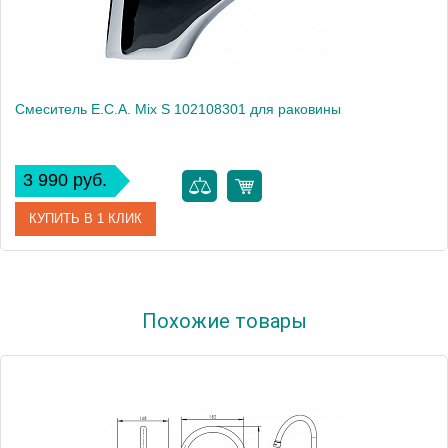
Смеситель E.C.A. Mix S 102108301 для раковины
3 990 руб.
КУПИТЬ В 1 КЛИК
Артикул
102108301
Похожие товары
Модель
Mix S 102108301
Производитель
E.C.A.
Монтаж
на раковину