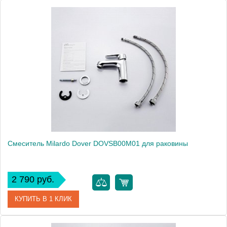
Артикул
DAVSBR0M01
Модель
Davis DAVSBR0M01
Производитель
Milardo
Монтаж
на раковину
Смеситель Milardo Dover DOVSB00M01 для раковины
2 790 руб.
КУПИТЬ В 1 КЛИК