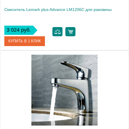
Смеситель Lemark plus Advance LM1206C для раковины
3 024 руб.
КУПИТЬ В 1 КЛИК
Артикул
LM1206C
Модель
plus Advance LM1206C
Производитель
Lemark
Монтаж
на раковину
Вес, кг
1.25