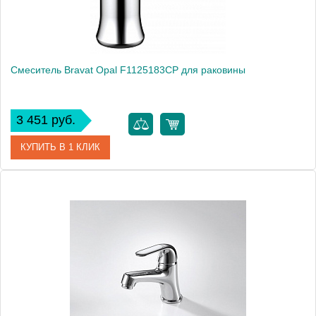
Смеситель Bravat Opal F1125183CP для раковины
3 451 руб.
КУПИТЬ В 1 КЛИК
Артикул
184890 / F1125183CP
Модель
Opal F1125183CP
Производитель
Bravat
Монтаж
на раковину