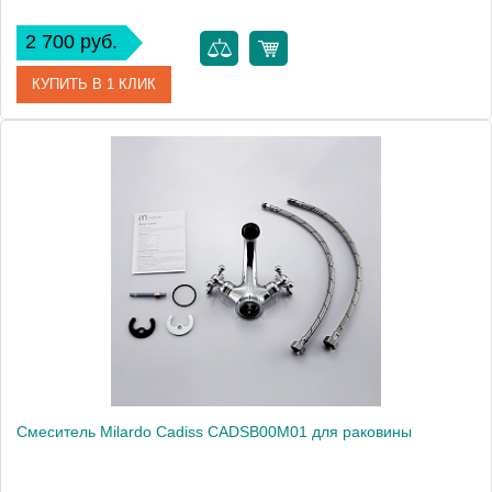
2 700 руб.
КУПИТЬ В 1 КЛИК
Артикул
BA16209CMI
Модель
Baffin BA16209CMI
Производитель
Milardo
Монтаж
на раковину
Смеситель Milardo Cadiss CADSB00M01 для раковины