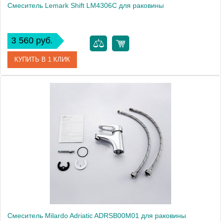
Смеситель Lemark Shift LM4306C для раковины
3 560 руб.
КУПИТЬ В 1 КЛИК
Артикул
LM4306C
Модель
Shift LM4306C
Производитель
Lemark
Монтаж
на раковину
Вес, кг
1.63
Смеситель Milardo Adriatic ADRSB00M01 для раковины