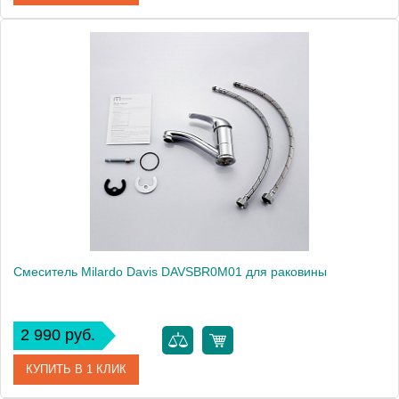
Артикул
DA16204CMI
Модель
Davis DA16204CMI
Производитель
Milardo
Монтаж
на раковину
Смеситель Milardo Davis DAVSBR0M01 для раковины
2 990 руб.
КУПИТЬ В 1 КЛИК