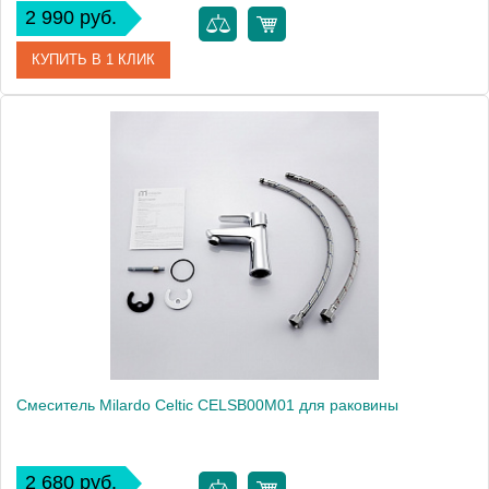
2 990 руб.
КУПИТЬ В 1 КЛИК
Артикул
CADSB00M01
Модель
Cadiss CADSB00M01
Производитель
Milardo
Монтаж
на раковину
Смеситель Milardo Celtic CELSB00M01 для раковины
2 680 руб.