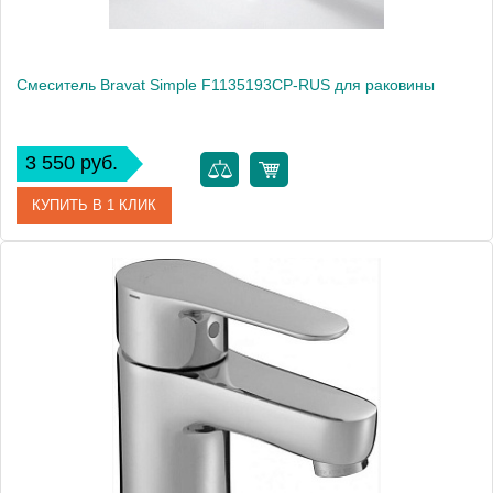
Смеситель Bravat Simple F1135193CP-RUS для раковины
3 550 руб.
КУПИТЬ В 1 КЛИК
Артикул
F1135193CP-RUS / SM2026
Модель
Simple F1135193CP-RUS
Производитель
Bravat
Монтаж
на раковину
Вес, кг
1.05