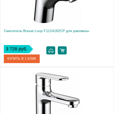
Смеситель Bravat Loop F1124182CP для раковины
3 728 руб.
КУПИТЬ В 1 КЛИК
Артикул
184895 / F1124182CP
Модель
Loop F1124182CP
Производитель
Bravat
Монтаж
на раковину