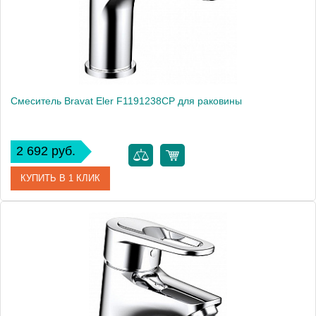
Монтаж
на раковину
Вес, кг
1.06
Смеситель Bravat Eler F1191238CP для раковины
2 692 руб.
КУПИТЬ В 1 КЛИК
Артикул
184884 / F1191238CP
Модель
Eler F1191238CP
Производитель
Bravat
Монтаж
на раковину