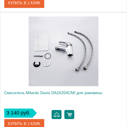
КУПИТЬ В 1 КЛИК
Артикул
CORSB00M01
Модель
Cortes CORSB00M01
Производитель
Milardo
Монтаж
на раковину
Смеситель Milardo Davis DA16204CMI для раковины
3 140 руб.
КУПИТЬ В 1 КЛИК