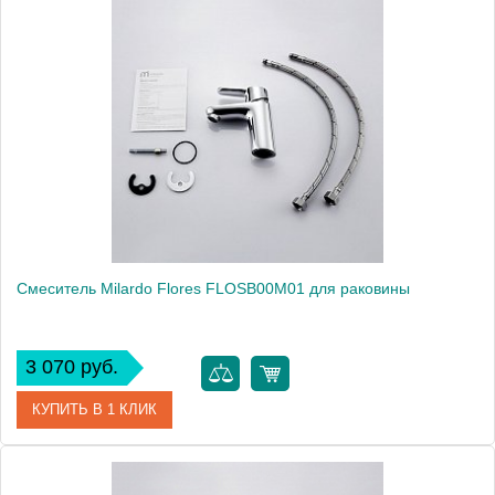
Артикул
DOVSB00M01
Модель
Dover DOVSB00M01
Производитель
Milardo
Монтаж
на раковину
Смеситель Milardo Flores FLOSB00M01 для раковины
3 070 руб.
КУПИТЬ В 1 КЛИК