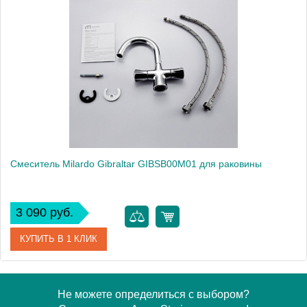
Артикул
FLOSB00M01
Модель
Flores FLOSB00M01
Производитель
Milardo
Монтаж
на раковину
Смеситель Milardo Gibraltar GIBSB00M01 для раковины
3 090 руб.
КУПИТЬ В 1 КЛИК
Артикул
GIBSB00M01
Не можете определиться с выбором?