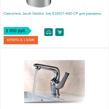
Смеситель Jacob Delafon July E16027-4ND-CP для раковины
3 900 руб.
КУПИТЬ В 1 КЛИК
Артикул
E16027-4ND-CP
Модель
July E16027-4ND-CP
Производитель
Jacob Delafon
Монтаж
на раковину