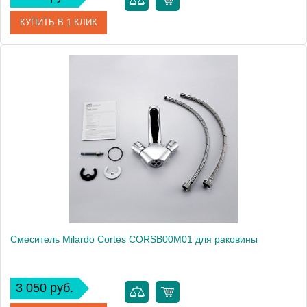
КУПИТЬ В 1 КЛИК
Артикул
CELSB00M01
Модель
Celtic CELSB00M01
Производитель
Milardo
Монтаж
на раковину
Смеситель Milardo Cortes CORSB00M01 для раковины
3 050 руб.