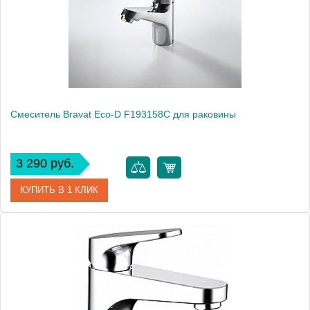
Монтаж
на раковину
Смеситель Bravat Eco-D F193158C для раковины
3 290 руб.
КУПИТЬ В 1 КЛИК
Артикул
F193158C / ECD 2026
Модель
Eco-D F193158C
Производитель
Bravat