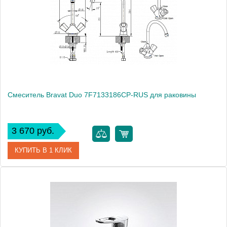
Производитель
Bravat
Монтаж
на раковину
Смеситель Bravat Duo 7F7133186CP-RUS для раковины
3 670 руб.
КУПИТЬ В 1 КЛИК
Артикул
180651 / DU 2219 / 7F7133186CP-RUS
Модель
Duo 7F7133186CP-RUS
Производитель
Bravat