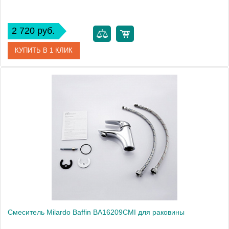
2 720 руб.
КУПИТЬ В 1 КЛИК
Артикул
ADRSB00M01
Модель
Adriatic ADRSB00M01
Производитель
Milardo
Монтаж
на раковину
Смеситель Milardo Baffin BA16209CMI для раковины