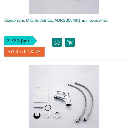
Смеситель Milardo Adriatic ADRSB00M01 для раковины
2 720 руб.
КУПИТЬ В 1 КЛИК
Артикул
ADRSB00M01
Модель
Adriatic ADRSB00M01
Производитель
Milardo
Монтаж
на раковину