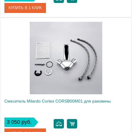
КУПИТЬ В 1 КЛИК
Артикул
CELSB00M01
Модель
Celtic CELSB00M01
Производитель
Milardo
Монтаж
на раковину
Смеситель Milardo Cortes CORSB00M01 для раковины
3 050 руб.