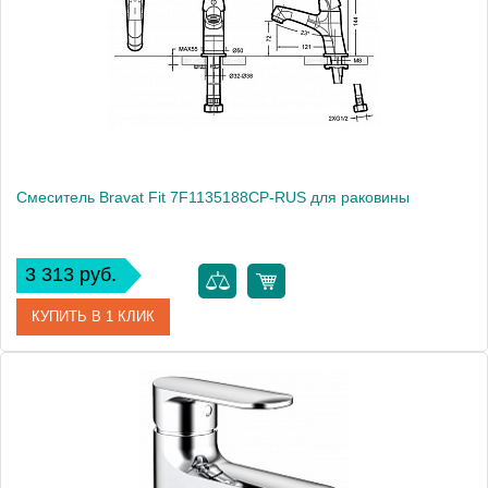
Производитель
Bravat
Монтаж
на раковину
Смеситель Bravat Fit 7F1135188CP-RUS для раковины
3 313 руб.
КУПИТЬ В 1 КЛИК
Артикул
181013 / FT 1926 / 7F1135188CP-RUS
Модель
Fit 7F1135188CP-RUS
Производитель
Bravat