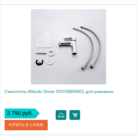
Артикул
DA16204CMI
Модель
Davis DA16204CMI
Производитель
Milardo
Монтаж
на раковину
Смеситель Milardo Dover DOVSB00M01 для раковины
2 790 руб.
КУПИТЬ В 1 КЛИК