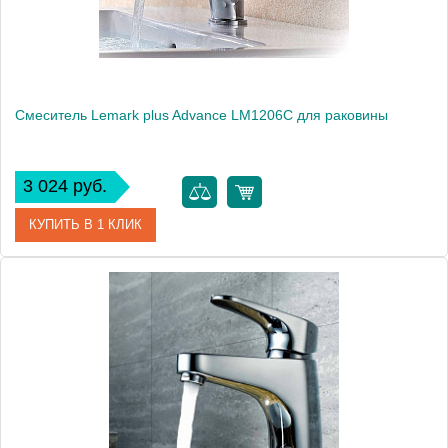
Вес, кг
1.05
Смеситель Lemark plus Advance LM1206C для раковины
3 024 руб.
КУПИТЬ В 1 КЛИК
Артикул
LM1206C
Модель
plus Advance LM1206C
Производитель
Lemark
Монтаж
на раковину
Вес, кг
1.25