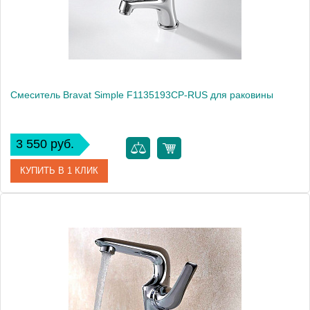
Смеситель Bravat Simple F1135193CP-RUS для раковины
3 550 руб.
КУПИТЬ В 1 КЛИК
Артикул
F1135193CP-RUS / SM2026
Модель
Simple F1135193CP-RUS
Производитель
Bravat
Монтаж
на раковину