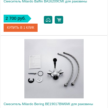
Смеситель Milardo Baffin BA16209CMI для раковины
2 700 руб.
КУПИТЬ В 1 КЛИК
Артикул
BA16209CMI
Модель
Baffin BA16209CMI
Производитель
Milardo
Монтаж
на раковину
Смеситель Milardo Bering BE19017BW6MI для раковины