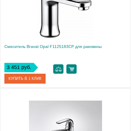
Монтаж
на раковину
Смеситель Bravat Opal F1125183CP для раковины
3 451 руб.
КУПИТЬ В 1 КЛИК
Артикул
184890 / F1125183CP
Модель
Opal F1125183CP
Производитель
Bravat
Монтаж
на раковину