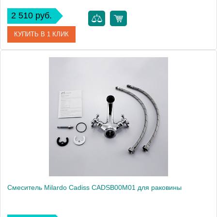
2 510 руб.
КУПИТЬ В 1 КЛИК
Артикул
BO19017BW4MI
Модель
Bosfor BO19017BW4MI
Производитель
Milardo
Монтаж
на раковину
Смеситель Milardo Cadiss CADSB00M01 для раковины