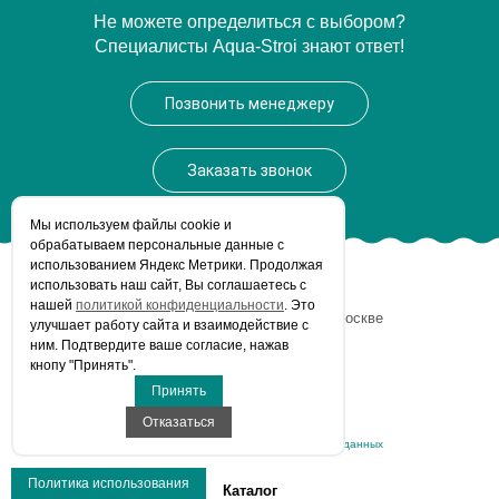
Артикул
FLOSB00M01
Не можете определиться с выбором?
Специалисты Aqua-Stroi знают ответ!
Модель
Flores FLOSB00M01
Производитель
Milardo
Позвонить менеджеру
Монтаж
на раковину
Заказать звонок
Мы используем файлы сookie и
обрабатываем персональные данные с
использованием Яндекс Метрики. Продолжая
использовать наш сайт, Вы соглашаетесь с
© Aqua-Stroi.ru, 2026
нашей
политикой конфиденциальности
. Это
Интернет-магазин сантехники
в Москве
улучшает работу сайта и взаимодействие с
Все права защищены.
ним. Подтвердите ваше согласие, нажав
кнопу "Принять".
Принять
Карта сайта
Политика конфиденциальности
Отказаться
Соглашение на обработку персональных данных
Политика использования
Каталог