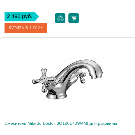
2 490 руб.
КУПИТЬ В 1 КЛИК
Артикул
BE19017BW6MI
Модель
Bering BE19017BW6MI
Производитель
Milardo
Монтаж
на раковину
Смеситель Milardo Bosfor BO19017BW4MI для раковины