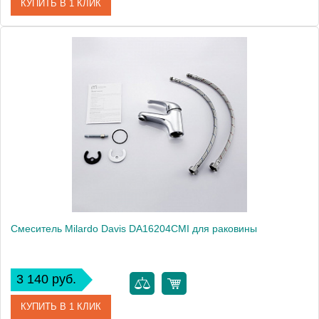
КУПИТЬ В 1 КЛИК
Артикул
CORSB00M01
Модель
Cortes CORSB00M01
Производитель
Milardo
Монтаж
на раковину
Смеситель Milardo Davis DA16204CMI для раковины
3 140 руб.
КУПИТЬ В 1 КЛИК