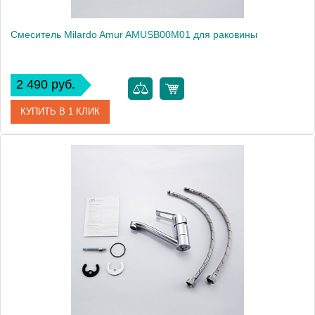
Смеситель Milardo Amur AMUSB00M01 для раковины
2 490 руб.
КУПИТЬ В 1 КЛИК
Артикул
AMUSB00M01
Модель
Amur AMUSB00M01
Производитель
Milardo
Монтаж
на раковину