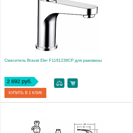
Производитель
Bravat
Монтаж
на раковину
Вес, кг
1.06
Смеситель Bravat Eler F1191238CP для раковины
2 692 руб.
КУПИТЬ В 1 КЛИК
Артикул
184884 / F1191238CP
Модель
Eler F1191238CP