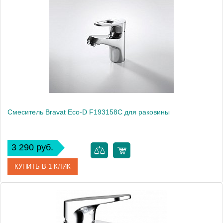
Модель
Duo 7F1133186CP-RUS
Производитель
Bravat
Монтаж
на раковину
Смеситель Bravat Eco-D F193158C для раковины
3 290 руб.
КУПИТЬ В 1 КЛИК
Артикул
F193158C / ECD 2026
Модель
Eco-D F193158C