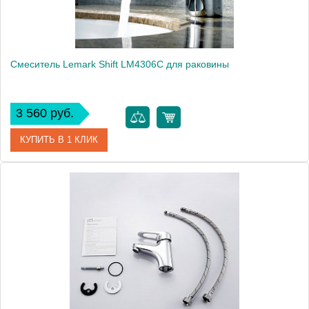
Смеситель Lemark Shift LM4306C для раковины
3 560 руб.
КУПИТЬ В 1 КЛИК
Артикул
LM4306C
Модель
Shift LM4306C
Производитель
Lemark
Монтаж
на раковину
Вес, кг
1.63