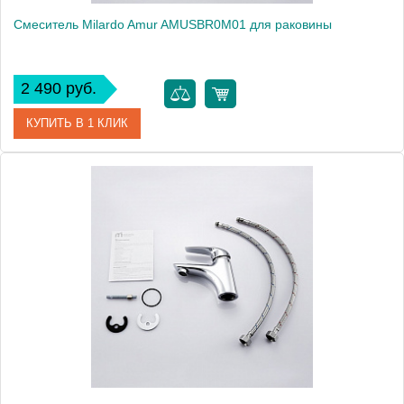
Смеситель Milardo Amur AMUSBR0M01 для раковины
2 490 руб.
КУПИТЬ В 1 КЛИК
Артикул
AMUSBR0M01
Модель
Amur AMUSBR0M01
Производитель
Milardo
Монтаж
на раковину