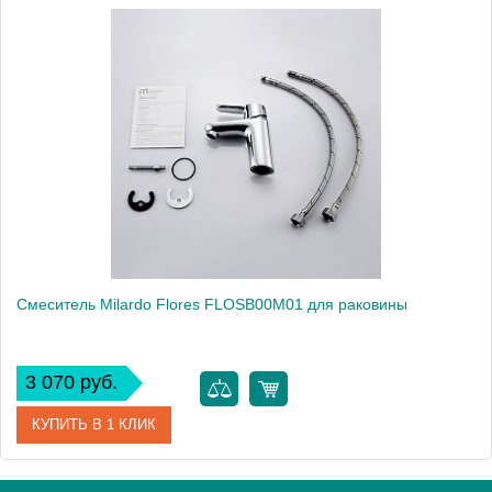
Артикул
DOVSB00M01
Модель
Dover DOVSB00M01
Производитель
Milardo
Монтаж
на раковину
Смеситель Milardo Flores FLOSB00M01 для раковины
3 070 руб.
КУПИТЬ В 1 КЛИК