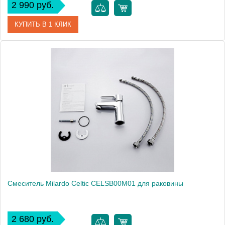
2 990 руб.
КУПИТЬ В 1 КЛИК
Артикул
CADSB00M01
Модель
Cadiss CADSB00M01
Производитель
Milardo
Монтаж
на раковину
Смеситель Milardo Celtic CELSB00M01 для раковины
2 680 руб.