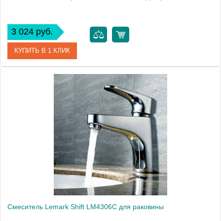
3 024 руб.
КУПИТЬ В 1 КЛИК
Артикул
LM1206C
Модель
plus Advance LM1206C
Производитель
Lemark
Монтаж
на раковину
Вес, кг
1.25
Смеситель Lemark Shift LM4306C для раковины