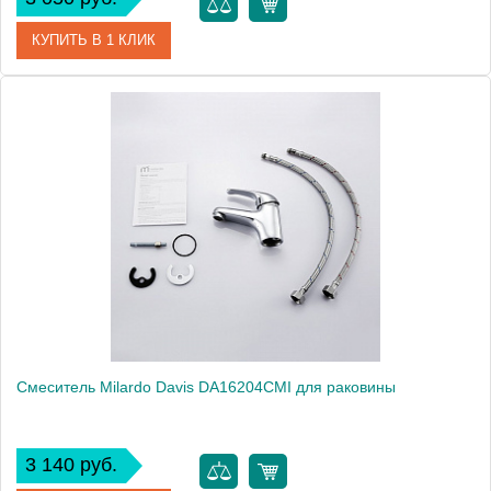
КУПИТЬ В 1 КЛИК
Артикул
CORSB00M01
Модель
Cortes CORSB00M01
Производитель
Milardo
Монтаж
на раковину
Смеситель Milardo Davis DA16204CMI для раковины
3 140 руб.