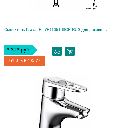
Смеситель Bravat Fit 7F1135188CP-RUS для раковины
3 313 руб.
КУПИТЬ В 1 КЛИК
Артикул
181013 / FT 1926 / 7F1135188CP-RUS
Модель
Fit 7F1135188CP-RUS
Производитель
Bravat
Монтаж
на раковину