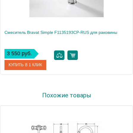
Смеситель Bravat Simple F1135193CP-RUS для раковины
3 550 руб.
КУПИТЬ В 1 КЛИК
Артикул
F1135193CP-RUS / SM2026
Похожие товары
Модель
Simple F1135193CP-RUS
Производитель
Bravat
Монтаж
на раковину
Вес, кг
1.05