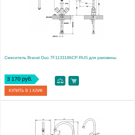
Смеситель Bravat Duo 7F1133186CP-RUS для раковины
3 170 руб.
КУПИТЬ В 1 КЛИК
Артикул
180650 / DU 2226 / 7F1133186CP-RUS
Модель
Duo 7F1133186CP-RUS
Производитель
Bravat