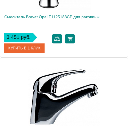
Смеситель Bravat Opal F1125183CP для раковины
3 451 руб.
КУПИТЬ В 1 КЛИК
Артикул
184890 / F1125183CP
Модель
Opal F1125183CP
Производитель
Bravat
Монтаж
на раковину