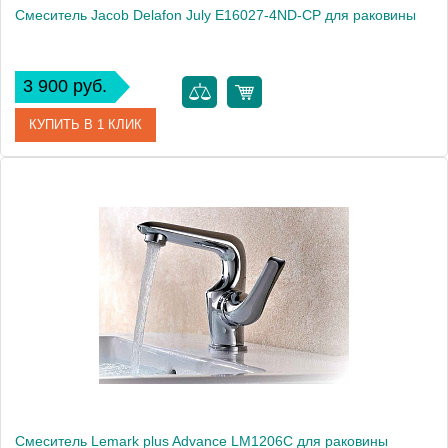
Смеситель Jacob Delafon July E16027-4ND-CP для раковины
3 900 руб.
КУПИТЬ В 1 КЛИК
Артикул
E16027-4ND-CP
Модель
July E16027-4ND-CP
Производитель
Jacob Delafon
Монтаж
на раковину
Смеситель Lemark plus Advance LM1206C для раковины