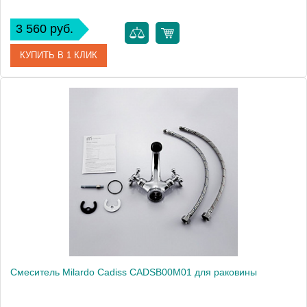
3 560 руб.
КУПИТЬ В 1 КЛИК
Артикул
LM4306C
Модель
Shift LM4306C
Производитель
Lemark
Монтаж
на раковину
Вес, кг
1.63
Смеситель Milardo Cadiss CADSB00M01 для раковины