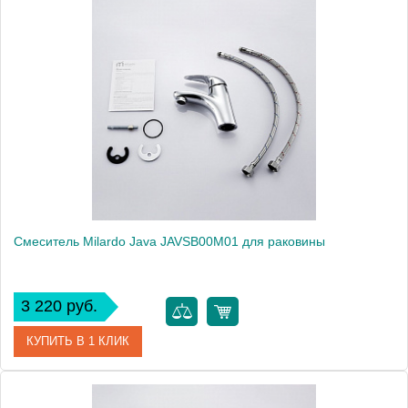
Артикул
GIBSB00M01
Модель
Gibraltar GIBSB00M01
Производитель
Milardo
Монтаж
на раковину
Смеситель Milardo Java JAVSB00M01 для раковины
3 220 руб.
КУПИТЬ В 1 КЛИК