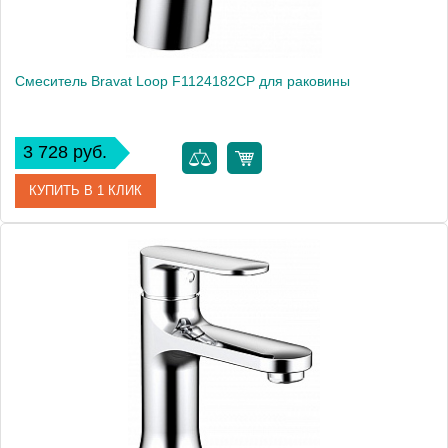
Смеситель Bravat Loop F1124182CP для раковины
3 728 руб.
КУПИТЬ В 1 КЛИК
Артикул
184895 / F1124182CP
Модель
Loop F1124182CP
Производитель
Bravat
Монтаж
на раковину