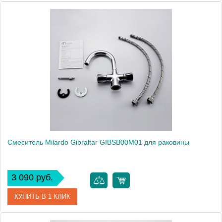
Артикул
FLOSB00M01
Модель
Flores FLOSB00M01
Производитель
Milardo
Монтаж
на раковину
Смеситель Milardo Gibraltar GIBSB00M01 для раковины
3 090 руб.
КУПИТЬ В 1 КЛИК