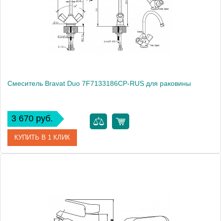
Монтаж
на раковину
Смеситель Bravat Duo 7F7133186CP-RUS для раковины
3 670 руб.
КУПИТЬ В 1 КЛИК
Артикул
180651 / DU 2219 / 7F7133186CP-RUS
Модель
Duo 7F7133186CP-RUS
Производитель
Bravat