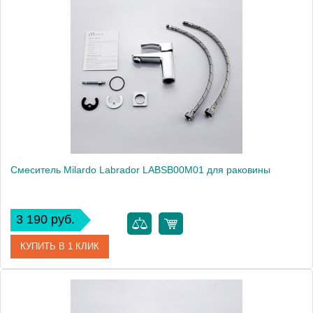
Артикул
JAVSB00M01
Модель
Java JAVSB00M01
Производитель
Milardo
Монтаж
на раковину
Смеситель Milardo Labrador LABSB00M01 для раковины
3 190 руб.
КУПИТЬ В 1 КЛИК
Артикул
LABSB00M01