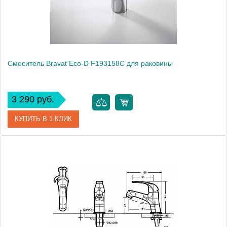
Смеситель Bravat Eco-D F193158C для раковины
3 290 руб.
КУПИТЬ В 1 КЛИК
Артикул
F193158C / ECD 2026
Модель
Eco-D F193158C
Производитель
Bravat
Монтаж
на раковину
Вес, кг
1.06