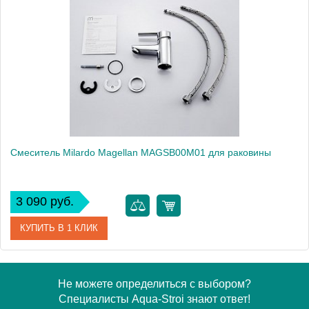
Модель
Labrador LABSB00M01
Производитель
Milardo
Монтаж
на раковину
Смеситель Milardo Magellan MAGSB00M01 для раковины
3 090 руб.
КУПИТЬ В 1 КЛИК
Артикул
MAGSB00M01
Не можете определиться с выбором?
Специалисты Aqua-Stroi знают ответ!
Модель
Magellan MAGSB00M01