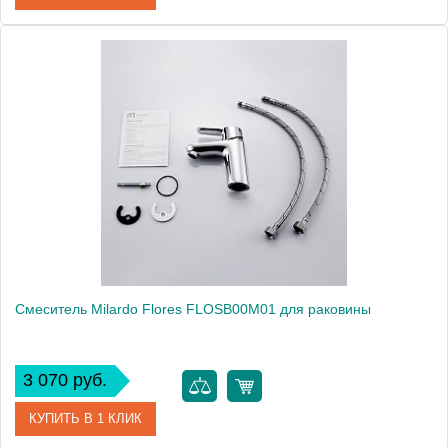
Артикул
DAVSBR0M01
Модель
Davis DAVSBR0M01
Производитель
Milardo
Монтаж
на раковину
Смеситель Milardo Flores FLOSB00M01 для раковины
3 070 руб.
КУПИТЬ В 1 КЛИК