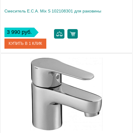
Смеситель E.C.A. Mix S 102108301 для раковины
3 990 руб.
КУПИТЬ В 1 КЛИК
Артикул
102108301
Модель
Mix S 102108301
Производитель
E.C.A.
Монтаж
на раковину