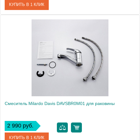
КУПИТЬ В 1 КЛИК
Артикул
DA16204CMI
Модель
Davis DA16204CMI
Производитель
Milardo
Монтаж
на раковину
Смеситель Milardo Davis DAVSBR0M01 для раковины
2 990 руб.
КУПИТЬ В 1 КЛИК