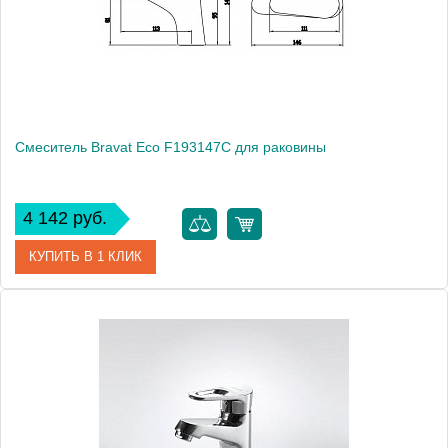
Монтаж
на раковину
Смеситель Bravat Eco F193147C для раковины
4 142 руб.
КУПИТЬ В 1 КЛИК
Артикул
177427 / F193147C / EC 1326 / (F1111147C)
Модель
Eco F193147C
Производитель
Bravat
Монтаж
на раковину