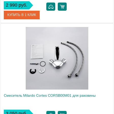
2 990 руб.
КУПИТЬ В 1 КЛИК
Артикул
CADSB00M01
Модель
Cadiss CADSB00M01
Производитель
Milardo
Монтаж
на раковину
Смеситель Milardo Cortes CORSB00M01 для раковины
3 050 руб.