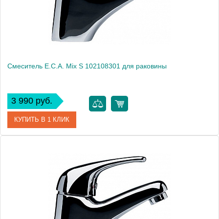
Смеситель E.C.A. Mix S 102108301 для раковины
3 990 руб.
КУПИТЬ В 1 КЛИК
Артикул
102108301
Модель
Mix S 102108301
Производитель
E.C.A.
Монтаж
на раковину