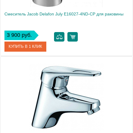
Смеситель Jacob Delafon July E16027-4ND-CP для раковины
3 900 руб.
КУПИТЬ В 1 КЛИК
Артикул
E16027-4ND-CP
Модель
July E16027-4ND-CP
Производитель
Jacob Delafon
Монтаж
на раковину