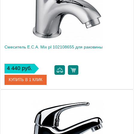
Монтаж
на раковину
Смеситель E.C.A. Mix pl 102108655 для раковины
4 440 руб.
КУПИТЬ В 1 КЛИК
Артикул
102108655
Модель
Mix pl 102108655
Производитель
E.C.A.
Монтаж
на раковину