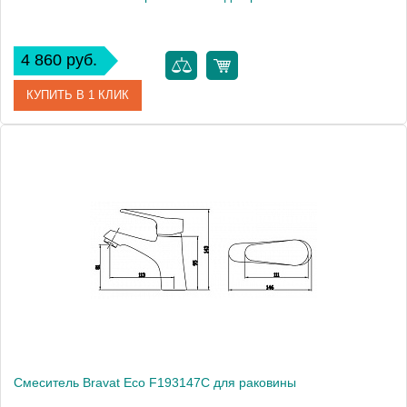
4 860 руб.
КУПИТЬ В 1 КЛИК
Артикул
177384 / F14898C-1 / DR 0226
Модель
Drop F14898C-1
Производитель
Bravat
Монтаж
на раковину
Смеситель Bravat Eco F193147C для раковины