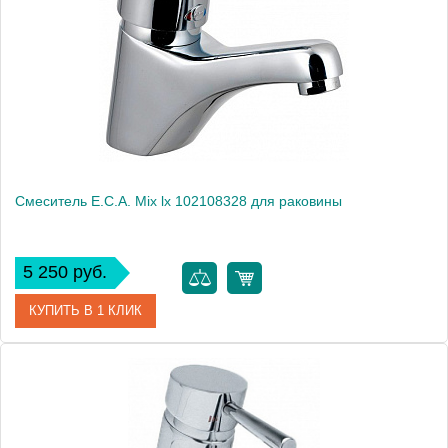
Производитель
E.C.A.
Монтаж
на раковину
Смеситель E.C.A. Mix lx 102108328 для раковины
5 250 руб.
КУПИТЬ В 1 КЛИК
Артикул
102108328
Модель
Mix lx 102108328