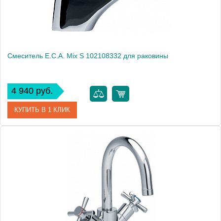
Смеситель E.C.A. Mix S 102108332 для раковины
4 940 руб.
КУПИТЬ В 1 КЛИК
Артикул
102108332
Модель
Mix S 102108332
Производитель
E.C.A.
Монтаж
на раковину