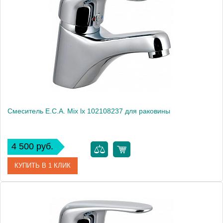
Модель
Mix L 102108312
Производитель
E.C.A.
Монтаж
на раковину
Смеситель E.C.A. Mix lx 102108237 для раковины
4 500 руб.
КУПИТЬ В 1 КЛИК
Артикул
102108237
Модель
Mix lx 102108237