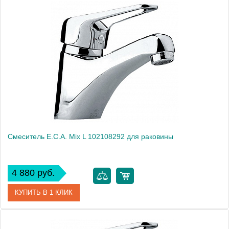
Артикул
102108765
Модель
Mix D 102108765
Производитель
E.C.A.
Монтаж
на раковину
Смеситель E.C.A. Mix L 102108292 для раковины
4 880 руб.
КУПИТЬ В 1 КЛИК