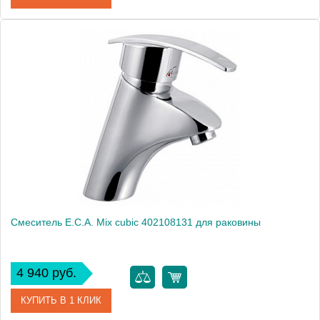
Артикул
102108391
Модель
Mix 2000 102108391
Производитель
E.C.A.
Монтаж
на раковину
Смеситель E.C.A. Mix cubic 402108131 для раковины
4 940 руб.
КУПИТЬ В 1 КЛИК