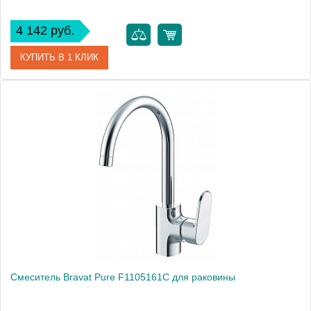
4 142 руб.
КУПИТЬ В 1 КЛИК
Артикул
177427 / F193147C / EC 1326 / (F1111147C)
Модель
Eco F193147C
Производитель
Bravat
Монтаж
на раковину
Смеситель Bravat Pure F1105161C для раковины