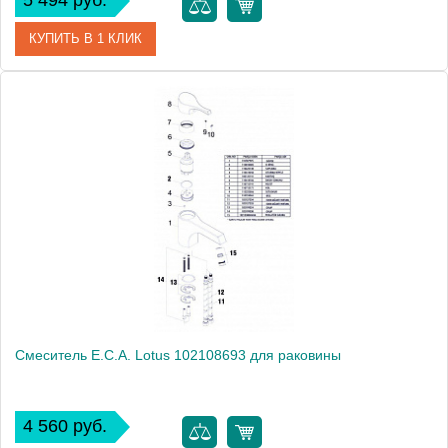
5 494 руб.
КУПИТЬ В 1 КЛИК
Артикул
177393 / F13783C-2 / ST 0126
Модель
Stream F13783C-2
Производитель
Bravat
Монтаж
на раковину
Смеситель E.C.A. Lotus 102108693 для раковины
4 560 руб.