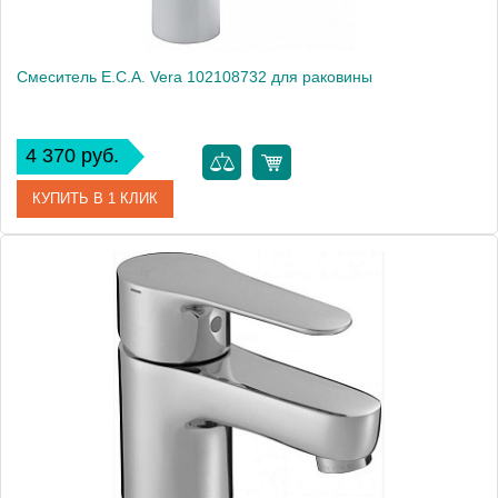
Смеситель E.C.A. Vera 102108732 для раковины
4 370 руб.
КУПИТЬ В 1 КЛИК
Артикул
102108732
Модель
Vera 102108732
Производитель
E.C.A.
Монтаж
на раковину