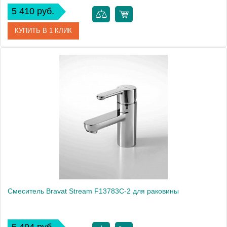
5 410 руб.
КУПИТЬ В 1 КЛИК
Артикул
177407 / F1105161C / PR 1426
Модель
Pure F1105161C
Производитель
Bravat
Монтаж
на раковину
Смеситель Bravat Stream F13783C-2 для раковины