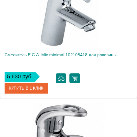
Производитель
E.C.A.
Монтаж
на раковину
Смеситель E.C.A. Mix minimal 102108418 для раковины
5 630 руб.
КУПИТЬ В 1 КЛИК
Артикул
102108418
Модель
Mix minimal 102108418
Производитель
E.C.A.