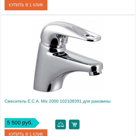
КУПИТЬ В 1 КЛИК
Артикул
102108693
Модель
Lotus 102108693
Производитель
E.C.A.
Монтаж
на раковину
Смеситель E.C.A. Mix 2000 102108391 для раковины
5 500 руб.
КУПИТЬ В 1 КЛИК