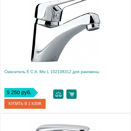
Артикул
102108292
Модель
Mix L 102108292
Производитель
E.C.A.
Монтаж
на раковину
Смеситель E.C.A. Mix L 102108312 для раковины
5 250 руб.
КУПИТЬ В 1 КЛИК
Артикул
102108312