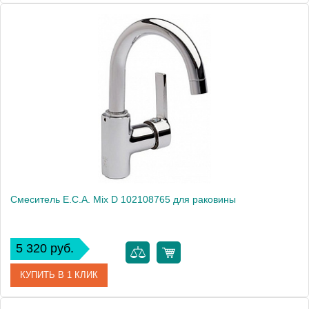
Артикул
402108131
Модель
Mix cubic 402108131
Производитель
E.C.A.
Монтаж
на раковину
Смеситель E.C.A. Mix D 102108765 для раковины
5 320 руб.
КУПИТЬ В 1 КЛИК