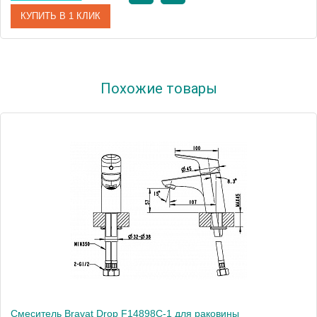
КУПИТЬ В 1 КЛИК
Артикул
102108940
Похожие товары
Модель
Luna 102108940
Производитель
E.C.A.
Монтаж
на раковину
Смеситель Bravat Drop F14898C-1 для раковины