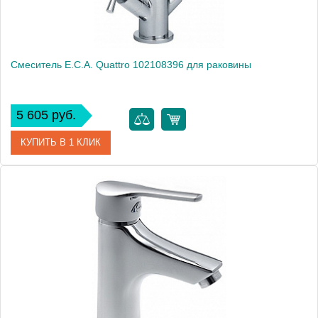
Смеситель E.C.A. Quattro 102108396 для раковины
5 605 руб.
КУПИТЬ В 1 КЛИК
Артикул
102108396
Модель
Quattro 102108396
Производитель
E.C.A.
Монтаж
на раковину