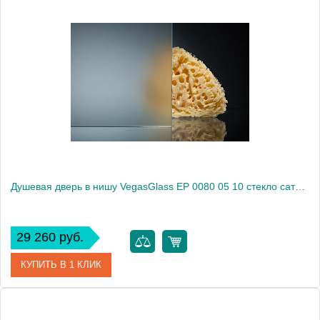
Артикул
EP 0080 05 05
Модель
EP 0080 05 05
Производитель
VegasGlass
Высота, см
189.0000
Душевая дверь в нишу VegasGlass EP 0080 05 10 стекло сатин, 80
29 260 руб.
КУПИТЬ В 1 КЛИК