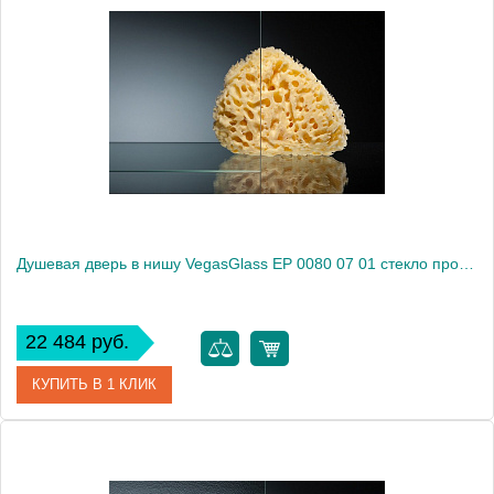
Артикул
EP 0080 05 10
Модель
EP 0080 05 10
Производитель
VegasGlass
Высота, см
189.0000
Душевая дверь в нишу VegasGlass EP 0080 07 01 стекло прозрачное, 80
22 484 руб.
КУПИТЬ В 1 КЛИК
Артикул
EP 0080 07 01