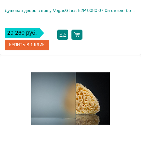
Душевая дверь в нишу VegasGlass E2P 0080 07 05 стекло бронза, 80
29 260 руб.
КУПИТЬ В 1 КЛИК
Артикул
E2P 0080 07 05
Модель
E2P 0080 07 05
Производитель
VegasGlass
Высота, см
189.0000