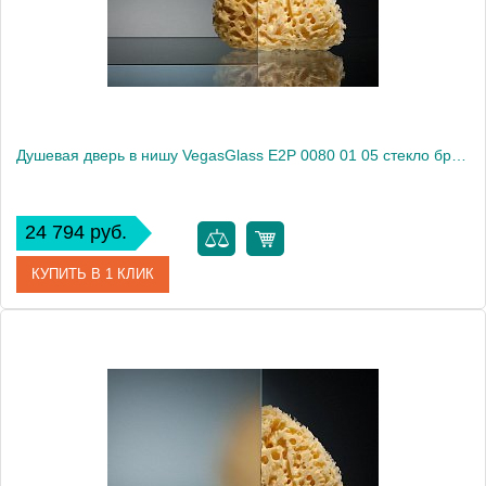
Высота, см
189.0000
Душевая дверь в нишу VegasGlass E2P 0080 01 05 стекло бронза, 80
24 794 руб.
КУПИТЬ В 1 КЛИК
Артикул
E2P 0080 01 05
Модель
E2P 0080 01 05
Производитель
VegasGlass
Высота, см
189.0000