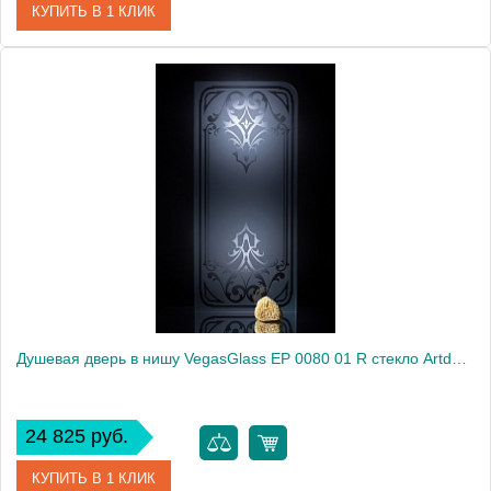
КУПИТЬ В 1 КЛИК
Артикул
EP 0080 01 05
Модель
EP 0080 01 05
Производитель
VegasGlass
Высота, см
189.0000
Душевая дверь в нишу VegasGlass EP 0080 01 R стекло Artdeco1, 80
24 825 руб.
КУПИТЬ В 1 КЛИК