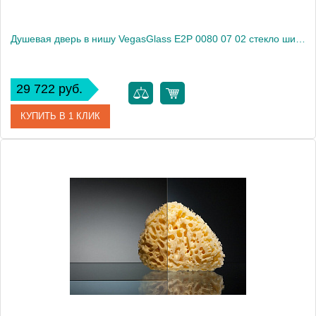
Душевая дверь в нишу VegasGlass E2P 0080 07 02 стекло шиншилла, 80
29 722 руб.
КУПИТЬ В 1 КЛИК
Артикул
E2P 0080 07 02
Модель
E2P 0080 07 02
Производитель
VegasGlass
Высота, см
189.0000