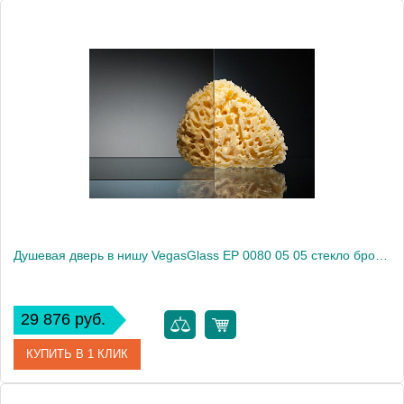
Артикул
EP 0080 05 02
Модель
EP 0080 05 02
Производитель
VegasGlass
Высота, см
189.0000
Душевая дверь в нишу VegasGlass EP 0080 05 05 стекло бронза, 80
29 876 руб.
КУПИТЬ В 1 КЛИК