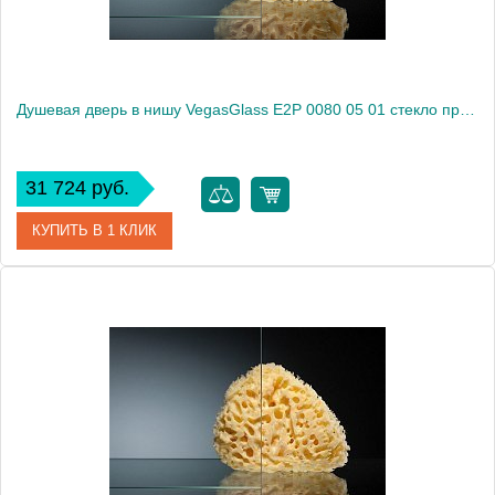
Душевая дверь в нишу VegasGlass E2P 0080 05 01 стекло прозрачное, 80
31 724 руб.
КУПИТЬ В 1 КЛИК
Артикул
E2P 0080 05 01
Модель
E2P 0080 05 01
Производитель
VegasGlass
Высота, см
189.0000