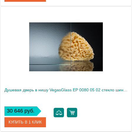
Артикул
EP 0080 01 R
Модель
EP 0080 01 R
Производитель
VegasGlass
Высота, см
189.0000
Душевая дверь в нишу VegasGlass EP 0080 05 02 стекло шиншилла, 80
30 646 руб.
КУПИТЬ В 1 КЛИК