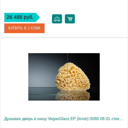
26 488 руб.
КУПИТЬ В 1 КЛИК
Артикул
E2P 0080 09 01
Модель
E2P 0080 09 01
Производитель
VegasGlass
Высота, см
189.0000
Душевая дверь в нишу VegasGlass EP (knob) 0080 08 01 стекло прозрачное, 80