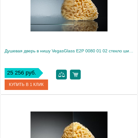
Высота, см
189.0000
Душевая дверь в нишу VegasGlass E2P 0080 01 02 стекло шиншилла, 80
25 256 руб.
КУПИТЬ В 1 КЛИК
Артикул
E2P 0080 01 02
Модель
E2P 0080 01 02
Производитель
VegasGlass