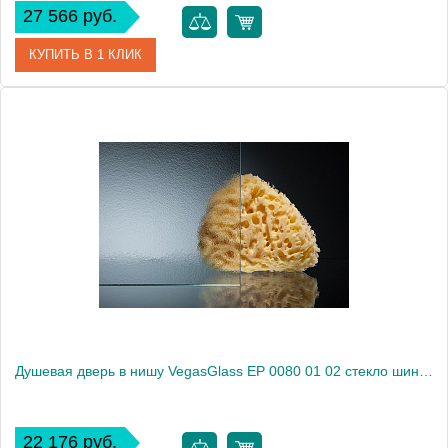
27 566 руб.
КУПИТЬ В 1 КЛИК
Артикул
EP (knob) 0080 08 10
Модель
EP (knob) 0080 08 10
Производитель
VegasGlass
Высота, см
189.0000
Душевая дверь в нишу VegasGlass EP 0080 01 02 стекло шиншилла, 80
22 176 руб.