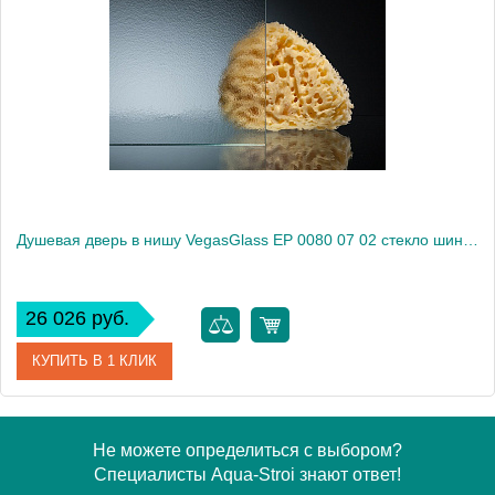
Модель
EP 0080 07 01
Производитель
VegasGlass
Высота, см
189.0000
Душевая дверь в нишу VegasGlass EP 0080 07 02 стекло шиншилла, 80
26 026 руб.
КУПИТЬ В 1 КЛИК
Артикул
EP 0080 07 02
Не можете определиться с выбором?
Специалисты Aqua-Stroi знают ответ!
Модель
EP 0080 07 02