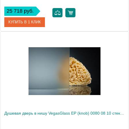
25 718 руб.
КУПИТЬ В 1 КЛИК
Артикул
EP (knob) 0080 08 01
Модель
EP (knob) 0080 08 01
Производитель
VegasGlass
Высота, см
189.0000
Душевая дверь в нишу VegasGlass EP (knob) 0080 08 10 стекло сатин, 80