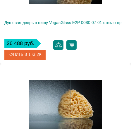
Душевая дверь в нишу VegasGlass E2P 0080 07 01 стекло прозрачное, 80
26 488 руб.
КУПИТЬ В 1 КЛИК
Артикул
E2P 0080 07 01
Модель
E2P 0080 07 01
Производитель
VegasGlass
Высота, см
189.0000