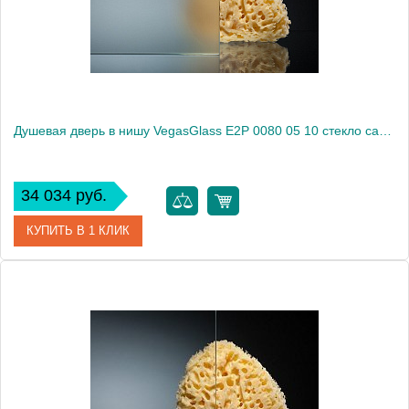
Высота, см
189.0000
Душевая дверь в нишу VegasGlass E2P 0080 05 10 стекло сатин, 80
34 034 руб.
КУПИТЬ В 1 КЛИК
Артикул
E2P 0080 05 10
Модель
E2P 0080 05 10
Производитель
VegasGlass
Высота, см
189.0000