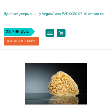
Душевая дверь в нишу VegasGlass E2P 0080 07 10 стекло сатин, 80
28 798 руб.
КУПИТЬ В 1 КЛИК
Артикул
E2P 0080 07 10
Модель
E2P 0080 07 10
Производитель
VegasGlass
Высота, см
189.0000