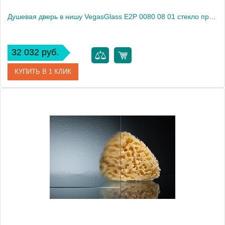
Душевая дверь в нишу VegasGlass E2P 0080 08 01 стекло прозрачное, 80
32 032 руб.
КУПИТЬ В 1 КЛИК
Артикул
E2P 0080 08 01
Модель
E2P 0080 08 01
Производитель
VegasGlass
Высота, см
189.0000