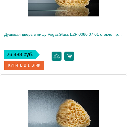
Душевая дверь в нишу VegasGlass E2P 0080 07 01 стекло прозрачное, 80
26 488 руб.
КУПИТЬ В 1 КЛИК
Артикул
E2P 0080 07 01
Модель
E2P 0080 07 01
Производитель
VegasGlass
Высота, см
189.0000