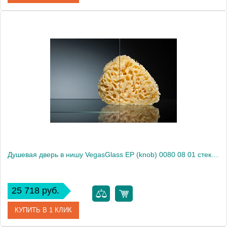
Артикул
E2P 0080 09 10
Модель
E2P 0080 09 10
Производитель
VegasGlass
Высота, см
189.0000
Душевая дверь в нишу VegasGlass EP (knob) 0080 08 01 стекло прозрачное, 80
25 718 руб.
КУПИТЬ В 1 КЛИК