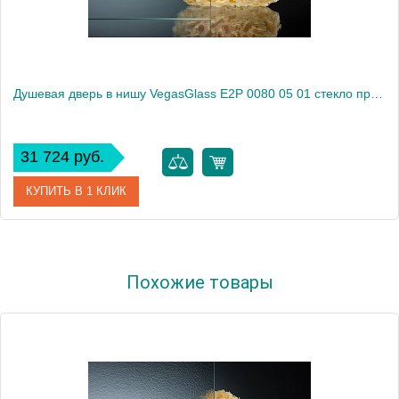
Душевая дверь в нишу VegasGlass E2P 0080 05 01 стекло прозрачное, 80
31 724 руб.
КУПИТЬ В 1 КЛИК
Артикул
E2P 0080 05 01
Похожие товары
Модель
E2P 0080 05 01
Производитель
VegasGlass
Высота, см
189.0000