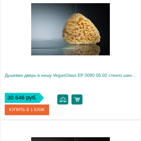
Артикул
EP 0080 05 01
Модель
EP 0080 05 01
Производитель
VegasGlass
Высота, см
189.0000
Душевая дверь в нишу VegasGlass EP 0080 05 02 стекло шиншилла, 80
30 646 руб.
КУПИТЬ В 1 КЛИК
Артикул
EP 0080 05 02