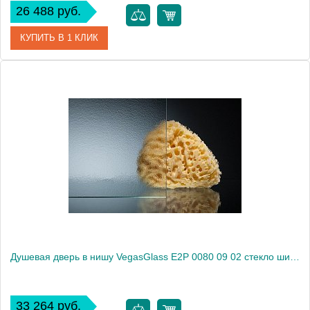
26 488 руб.
КУПИТЬ В 1 КЛИК
Артикул
E2P 0080 09 01
Модель
E2P 0080 09 01
Производитель
VegasGlass
Высота, см
189.0000
Душевая дверь в нишу VegasGlass E2P 0080 09 02 стекло шиншилла, 80
33 264 руб.