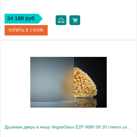
34 188 руб.
КУПИТЬ В 1 КЛИК
Артикул
E2P 0080 08 05
Модель
E2P 0080 08 05
Производитель
VegasGlass
Высота, см
189.0000
Душевая дверь в нишу VegasGlass E2P 0080 08 10 стекло сатин, 80