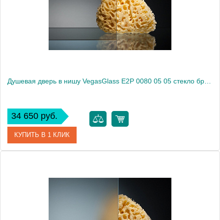
Высота, см
189.0000
Душевая дверь в нишу VegasGlass E2P 0080 05 05 стекло бронза, 80
34 650 руб.
КУПИТЬ В 1 КЛИК
Артикул
E2P 0080 05 05
Модель
E2P 0080 05 05
Производитель
VegasGlass