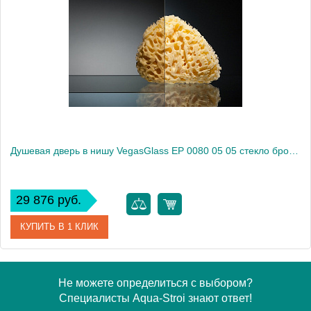
Модель
EP 0080 05 02
Производитель
VegasGlass
Высота, см
189.0000
Душевая дверь в нишу VegasGlass EP 0080 05 05 стекло бронза, 80
29 876 руб.
КУПИТЬ В 1 КЛИК
Артикул
EP 0080 05 05
Не можете определиться с выбором?
Специалисты Aqua-Stroi знают ответ!
Модель
EP 0080 05 05