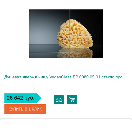
Артикул
EP (knob) 0080 08 10
Модель
EP (knob) 0080 08 10
Производитель
VegasGlass
Высота, см
189.0000
Душевая дверь в нишу VegasGlass EP 0080 05 01 стекло прозрачное, 80
26 642 руб.
КУПИТЬ В 1 КЛИК