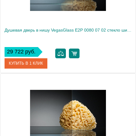
Душевая дверь в нишу VegasGlass E2P 0080 07 02 стекло шиншилла, 80
29 722 руб.
КУПИТЬ В 1 КЛИК
Артикул
E2P 0080 07 02
Модель
E2P 0080 07 02
Производитель
VegasGlass
Высота, см
189.0000