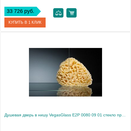
33 726 руб.
КУПИТЬ В 1 КЛИК
Артикул
E2P 0080 08 10
Модель
E2P 0080 08 10
Производитель
VegasGlass
Высота, см
189.0000
Душевая дверь в нишу VegasGlass E2P 0080 09 01 стекло прозрачное, 80