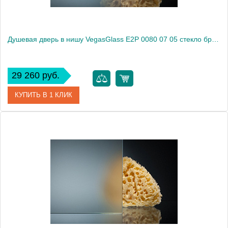
Душевая дверь в нишу VegasGlass E2P 0080 07 05 стекло бронза, 80
29 260 руб.
КУПИТЬ В 1 КЛИК
Артикул
E2P 0080 07 05
Модель
E2P 0080 07 05
Производитель
VegasGlass
Высота, см
189.0000