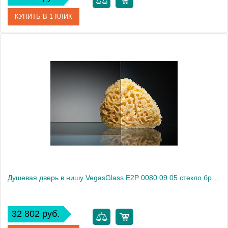
КУПИТЬ В 1 КЛИК
Артикул
E2P 0080 09 02
Модель
E2P 0080 09 02
Производитель
VegasGlass
Высота, см
189.0000
Душевая дверь в нишу VegasGlass E2P 0080 09 05 стекло бронза, 80
32 802 руб.