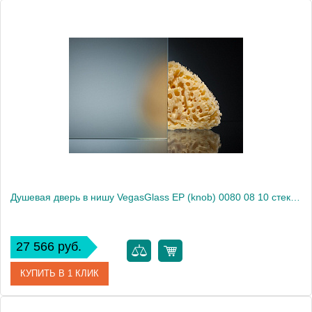
Артикул
EP (knob) 0080 08 01
Модель
EP (knob) 0080 08 01
Производитель
VegasGlass
Высота, см
189.0000
Душевая дверь в нишу VegasGlass EP (knob) 0080 08 10 стекло сатин, 80
27 566 руб.
КУПИТЬ В 1 КЛИК