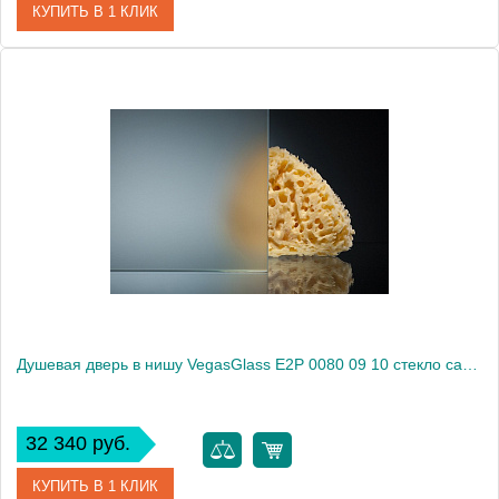
КУПИТЬ В 1 КЛИК
Артикул
E2P 0080 09 05
Модель
E2P 0080 09 05
Производитель
VegasGlass
Высота, см
189.0000
Душевая дверь в нишу VegasGlass E2P 0080 09 10 стекло сатин, 80
32 340 руб.
КУПИТЬ В 1 КЛИК