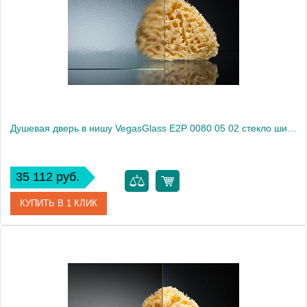
Душевая дверь в нишу VegasGlass E2P 0080 05 02 стекло шиншилла, 80
35 112 руб.
КУПИТЬ В 1 КЛИК
Артикул
E2P 0080 05 02
Модель
E2P 0080 05 02
Производитель
VegasGlass