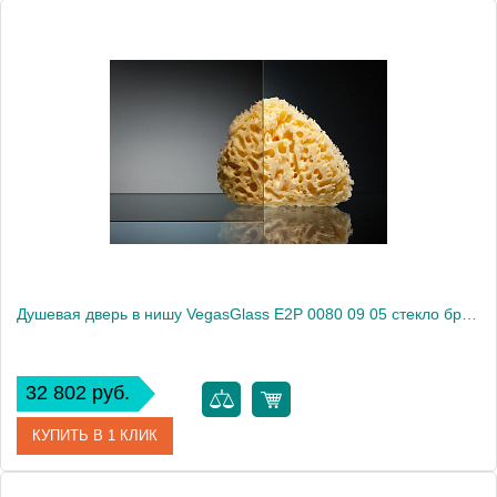
Артикул
E2P 0080 09 02
Модель
E2P 0080 09 02
Производитель
VegasGlass
Высота, см
189.0000
Душевая дверь в нишу VegasGlass E2P 0080 09 05 стекло бронза, 80
32 802 руб.
КУПИТЬ В 1 КЛИК