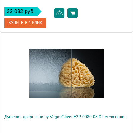
32 032 руб.
КУПИТЬ В 1 КЛИК
Артикул
E2P 0080 08 01
Модель
E2P 0080 08 01
Производитель
VegasGlass
Высота, см
189.0000
Душевая дверь в нишу VegasGlass E2P 0080 08 02 стекло шиншилла, 80