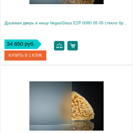
Душевая дверь в нишу VegasGlass E2P 0080 05 05 стекло бронза, 80
34 650 руб.
КУПИТЬ В 1 КЛИК
Артикул
E2P 0080 05 05
Модель
E2P 0080 05 05
Производитель
VegasGlass
Высота, см
189.0000