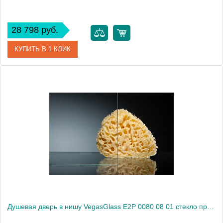
28 798 руб.
КУПИТЬ В 1 КЛИК
Артикул
E2P 0080 07 10
Модель
E2P 0080 07 10
Производитель
VegasGlass
Высота, см
189.0000
Душевая дверь в нишу VegasGlass E2P 0080 08 01 стекло прозрачное, 80