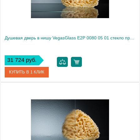
Душевая дверь в нишу VegasGlass E2P 0080 05 01 стекло прозрачное, 80
31 724 руб.
КУПИТЬ В 1 КЛИК
Артикул
E2P 0080 05 01
Модель
E2P 0080 05 01
Производитель
VegasGlass
Высота, см
189.0000