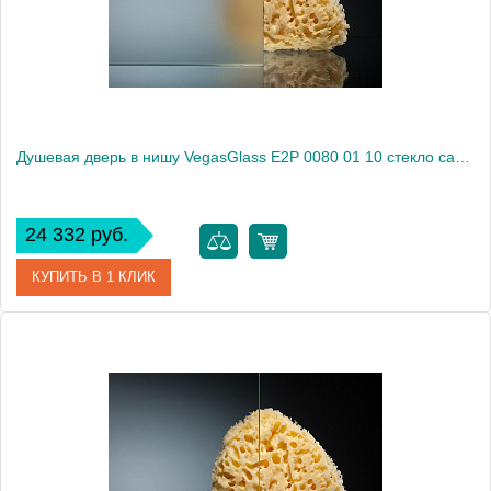
Высота, см
189.0000
Душевая дверь в нишу VegasGlass E2P 0080 01 10 стекло сатин, 80
24 332 руб.
КУПИТЬ В 1 КЛИК
Артикул
E2P 0080 01 10
Модель
E2P 0080 01 10
Производитель
VegasGlass
Высота, см
189.0000