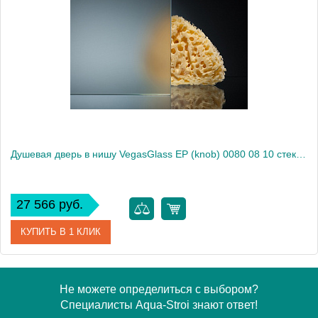
Модель
EP (knob) 0080 08 01
Производитель
VegasGlass
Высота, см
189.0000
Душевая дверь в нишу VegasGlass EP (knob) 0080 08 10 стекло сатин, 80
27 566 руб.
КУПИТЬ В 1 КЛИК
Артикул
EP (knob) 0080 08 10
Не можете определиться с выбором?
Специалисты Aqua-Stroi знают ответ!
Модель
EP (knob) 0080 08 10