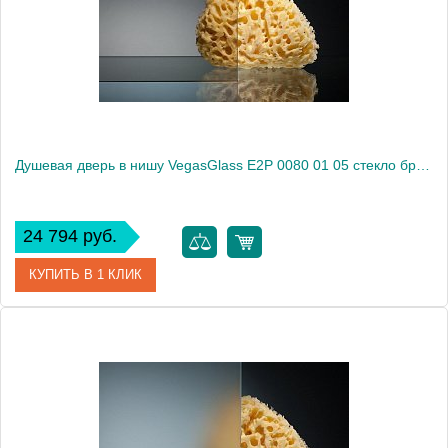
Высота, см
189.0000
Душевая дверь в нишу VegasGlass E2P 0080 01 05 стекло бронза, 80
24 794 руб.
КУПИТЬ В 1 КЛИК
Артикул
E2P 0080 01 05
Модель
E2P 0080 01 05
Производитель
VegasGlass