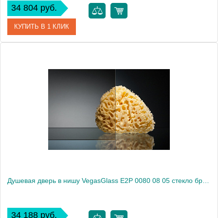
34 804 руб.
КУПИТЬ В 1 КЛИК
Артикул
E2P 0080 08 02
Модель
E2P 0080 08 02
Производитель
VegasGlass
Высота, см
189.0000
Душевая дверь в нишу VegasGlass E2P 0080 08 05 стекло бронза, 80
34 188 руб.