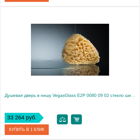
Артикул
E2P 0080 09 01
Модель
E2P 0080 09 01
Производитель
VegasGlass
Высота, см
189.0000
Душевая дверь в нишу VegasGlass E2P 0080 09 02 стекло шиншилла, 80
33 264 руб.
КУПИТЬ В 1 КЛИК