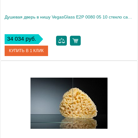
Душевая дверь в нишу VegasGlass E2P 0080 05 10 стекло сатин, 80
34 034 руб.
КУПИТЬ В 1 КЛИК
Артикул
E2P 0080 05 10
Модель
E2P 0080 05 10
Производитель
VegasGlass
Высота, см
189.0000