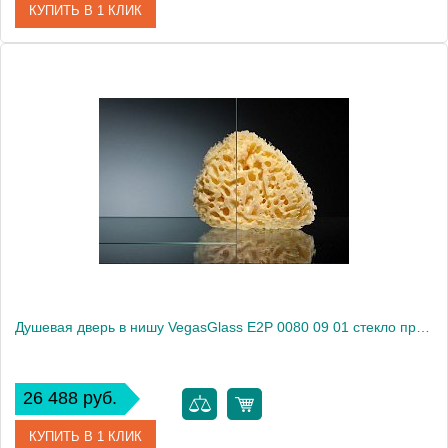
КУПИТЬ В 1 КЛИК
Артикул
E2P 0080 08 10
Модель
E2P 0080 08 10
Производитель
VegasGlass
Высота, см
189.0000
Душевая дверь в нишу VegasGlass E2P 0080 09 01 стекло прозрачное, 80
26 488 руб.
КУПИТЬ В 1 КЛИК