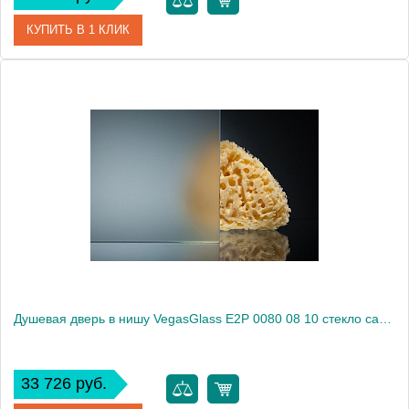
КУПИТЬ В 1 КЛИК
Артикул
E2P 0080 08 05
Модель
E2P 0080 08 05
Производитель
VegasGlass
Высота, см
189.0000
Душевая дверь в нишу VegasGlass E2P 0080 08 10 стекло сатин, 80
33 726 руб.