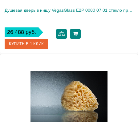
Душевая дверь в нишу VegasGlass E2P 0080 07 01 стекло прозрачное, 80
26 488 руб.
КУПИТЬ В 1 КЛИК
Артикул
E2P 0080 07 01
Модель
E2P 0080 07 01
Производитель
VegasGlass
Высота, см
189.0000