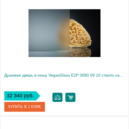
Артикул
E2P 0080 09 05
Модель
E2P 0080 09 05
Производитель
VegasGlass
Высота, см
189.0000
Душевая дверь в нишу VegasGlass E2P 0080 09 10 стекло сатин, 80
32 340 руб.
КУПИТЬ В 1 КЛИК