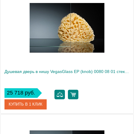
Артикул
E2P 0080 09 10
Модель
E2P 0080 09 10
Производитель
VegasGlass
Высота, см
189.0000
Душевая дверь в нишу VegasGlass EP (knob) 0080 08 01 стекло прозрачное, 80
25 718 руб.
КУПИТЬ В 1 КЛИК
Артикул
EP (knob) 0080 08 01