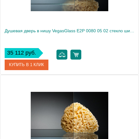
Душевая дверь в нишу VegasGlass E2P 0080 05 02 стекло шиншилла, 80
35 112 руб.
КУПИТЬ В 1 КЛИК
Артикул
E2P 0080 05 02
Модель
E2P 0080 05 02
Производитель
VegasGlass
Высота, см
189.0000