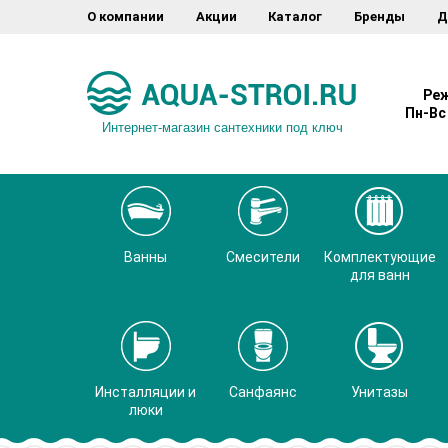
О компании
Акции
Каталог
Бренды
Д
Реж
Пн-Вс 
Интернет-магазин сантехники под ключ
Ванны
Смесители
Комплектующие
для ванн
Инсталляции и
Санфаянс
Унитазы
люки