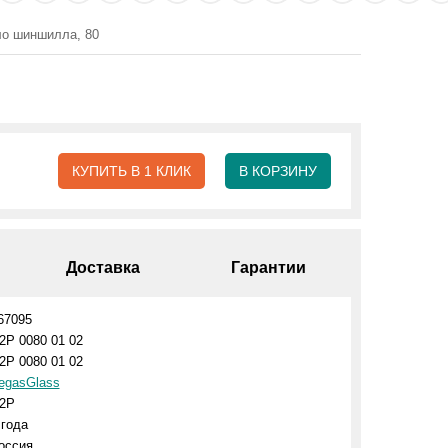
ло шиншилла, 80
КУПИТЬ В 1 КЛИК
В КОРЗИНУ
Доставка
Гарантии
67095
2P 0080 01 02
2P 0080 01 02
egasGlass
2P
 года
оссия