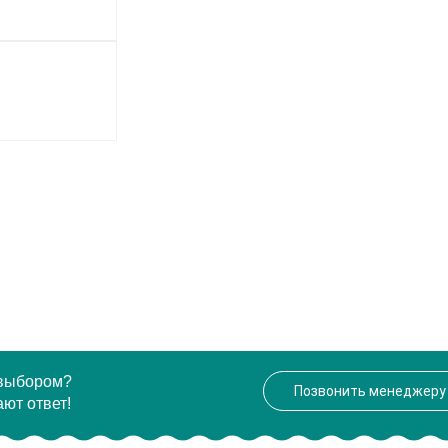
 выбором?
Позвонить менеджеру
ют ответ!