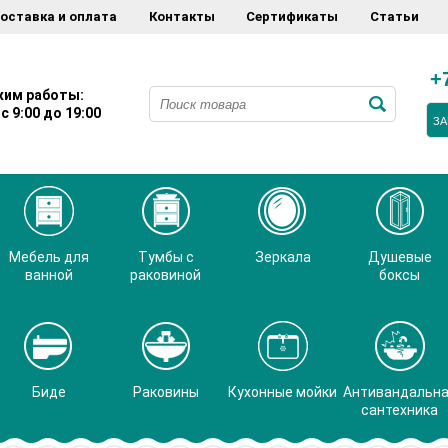
оставка и оплата
Контакты
Сертификаты
Статьи
+
им работы:
с 9:00 до 19:00
ЗА
Мебель для
Тумбы с
Зеркала
Душевые
ванной
раковиной
боксы
Биде
Раковины
Кухонные мойки
Антивандальн
сантехника