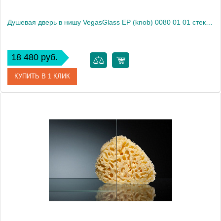
Душевая дверь в нишу VegasGlass EP (knob) 0080 01 01 стекло прозрачное, 80
18 480 руб.
КУПИТЬ В 1 КЛИК
Артикул
EP (knob) 0080 01 01
Модель
EP (knob) 0080 01 01
Производитель
VegasGlass
Высота, см
189.0000