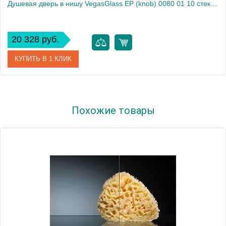
Душевая дверь в нишу VegasGlass EP (knob) 0080 01 10 стекло сатин, 80
20 328 руб.
КУПИТЬ В 1 КЛИК
Артикул
EP (knob) 0080 01 10
Похожие товары
Модель
EP (knob) 0080 01 10
Производитель
VegasGlass
Высота, см
189.0000