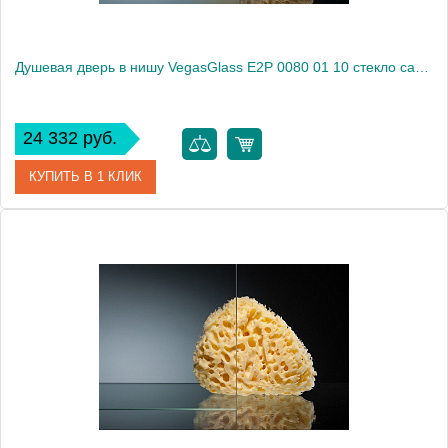
Душевая дверь в нишу VegasGlass E2P 0080 01 10 стекло сатин, 80
24 332 руб.
КУПИТЬ В 1 КЛИК
Артикул
E2P 0080 01 10
Модель
E2P 0080 01 10
Производитель
VegasGlass
Высота, см
189.0000