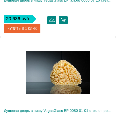
Душевая дверь в нишу VegasGlass EP (knob) 0080 07 10 стекло сатин, 80
20 636 руб.
КУПИТЬ В 1 КЛИК
Артикул
EP (knob) 0080 07 10
Модель
EP (knob) 0080 07 10
Производитель
VegasGlass
Высота, см
189.0000
Душевая дверь в нишу VegasGlass EP 0080 01 01 стекло прозрачное, 80