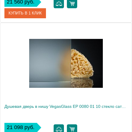
21 560 руб.
КУПИТЬ В 1 КЛИК
Артикул
EP 0080 01 05
Модель
EP 0080 01 05
Производитель
VegasGlass
Высота, см
189.0000
Душевая дверь в нишу VegasGlass EP 0080 01 10 стекло сатин, 80
21 098 руб.