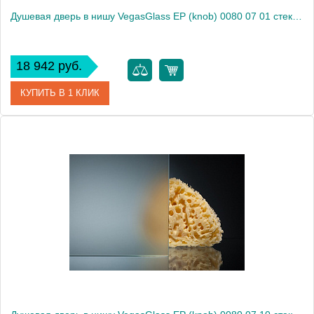
Душевая дверь в нишу VegasGlass EP (knob) 0080 07 01 стекло прозрачное, 80
18 942 руб.
КУПИТЬ В 1 КЛИК
Артикул
EP (knob) 0080 07 01
Модель
EP (knob) 0080 07 01
Производитель
VegasGlass
Высота, см
189.0000