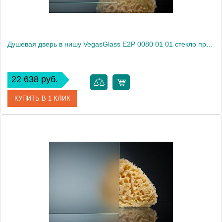
Душевая дверь в нишу VegasGlass E2P 0080 01 01 стекло прозрачное, 80
22 638 руб.
КУПИТЬ В 1 КЛИК
Артикул
E2P 0080 01 01
Модель
E2P 0080 01 01
Производитель
VegasGlass
Высота, см
189.0000