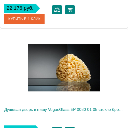
22 176 руб.
КУПИТЬ В 1 КЛИК
Артикул
EP 0080 01 02
Модель
EP 0080 01 02
Производитель
VegasGlass
Высота, см
189.0000
Душевая дверь в нишу VegasGlass EP 0080 01 05 стекло бронза, 80