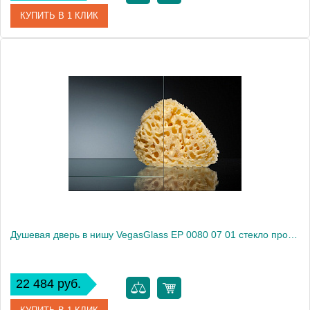
КУПИТЬ В 1 КЛИК
Артикул
EP 0080 01 10
Модель
EP 0080 01 10
Производитель
VegasGlass
Высота, см
189.0000
Душевая дверь в нишу VegasGlass EP 0080 07 01 стекло прозрачное, 80
22 484 руб.