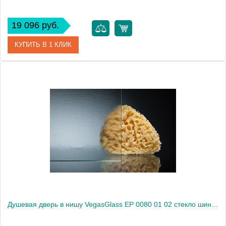
19 096 руб.
КУПИТЬ В 1 КЛИК
Артикул
EP 0080 01 01
Модель
EP 0080 01 01
Производитель
VegasGlass
Высота, см
189.0000
Душевая дверь в нишу VegasGlass EP 0080 01 02 стекло шиншилла, 80