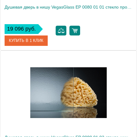
Душевая дверь в нишу VegasGlass EP 0080 01 01 стекло прозрачное, 80
19 096 руб.
КУПИТЬ В 1 КЛИК
Артикул
EP 0080 01 01
Модель
EP 0080 01 01
Производитель
VegasGlass
Высота, см
189.0000