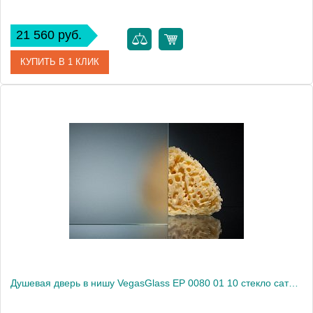
21 560 руб.
КУПИТЬ В 1 КЛИК
Артикул
EP 0080 01 05
Модель
EP 0080 01 05
Производитель
VegasGlass
Высота, см
189.0000
Душевая дверь в нишу VegasGlass EP 0080 01 10 стекло сатин, 80