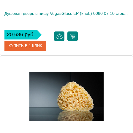
Душевая дверь в нишу VegasGlass EP (knob) 0080 07 10 стекло сатин, 80
20 636 руб.
КУПИТЬ В 1 КЛИК
Артикул
EP (knob) 0080 07 10
Модель
EP (knob) 0080 07 10
Производитель
VegasGlass
Высота, см
189.0000