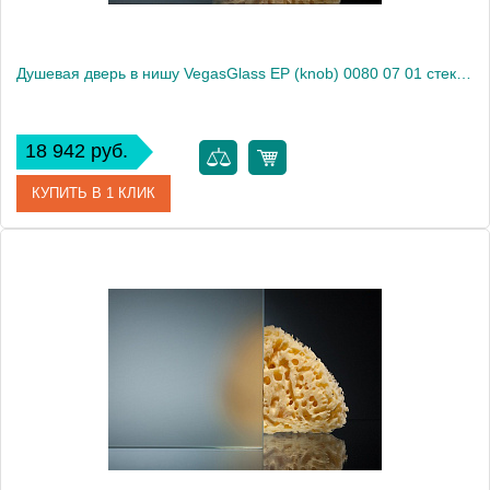
Душевая дверь в нишу VegasGlass EP (knob) 0080 07 01 стекло прозрачное, 80
18 942 руб.
КУПИТЬ В 1 КЛИК
Артикул
EP (knob) 0080 07 01
Модель
EP (knob) 0080 07 01
Производитель
VegasGlass
Высота, см
189.0000