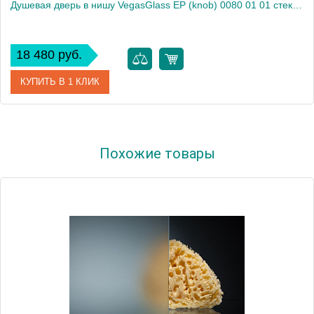
Душевая дверь в нишу VegasGlass EP (knob) 0080 01 01 стекло прозрачное, 80
18 480 руб.
КУПИТЬ В 1 КЛИК
Артикул
EP (knob) 0080 01 01
Похожие товары
Модель
EP (knob) 0080 01 01
Производитель
VegasGlass
Высота, см
189.0000