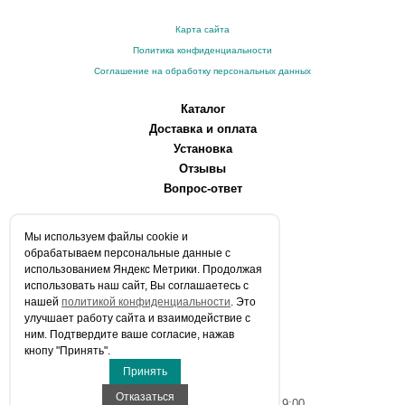
Карта сайта
Политика конфиденциальности
Соглашение на обработку персональных данных
Каталог
Доставка и оплата
Установка
Отзывы
Вопрос-ответ
О компании
Мы используем файлы сookie и
Производители
обрабатываем персональные данные с
Сервисные центры
использованием Яндекс Метрики. Продолжая
использовать наш сайт, Вы соглашаетесь с
Контакты
нашей
политикой конфиденциальности
. Это
Статьи
улучшает работу сайта и взаимодействие с
ним. Подтвердите ваше согласие, нажав
Телефоны:
кнопу "Принять".
+7 (903) 216-59-41
Принять
E-mail:
info@aqua-stroi.ru
Отказаться
Время работы: Пн-Вс с 9:00 до 19:00