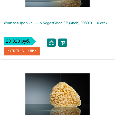
Душевая дверь в нишу VegasGlass EP (knob) 0080 01 10 стекло сатин, 80
20 328 руб.
КУПИТЬ В 1 КЛИК
Артикул
EP (knob) 0080 01 10
Модель
EP (knob) 0080 01 10
Производитель
VegasGlass
Высота, см
189.0000