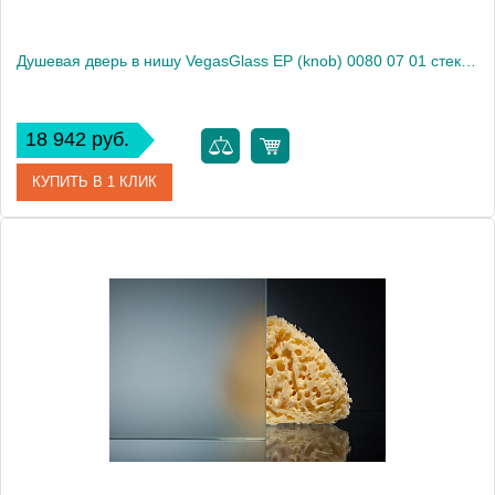
Душевая дверь в нишу VegasGlass EP (knob) 0080 07 01 стекло прозрачное, 80
18 942 руб.
КУПИТЬ В 1 КЛИК
Артикул
EP (knob) 0080 07 01
Модель
EP (knob) 0080 07 01
Производитель
VegasGlass
Высота, см
189.0000