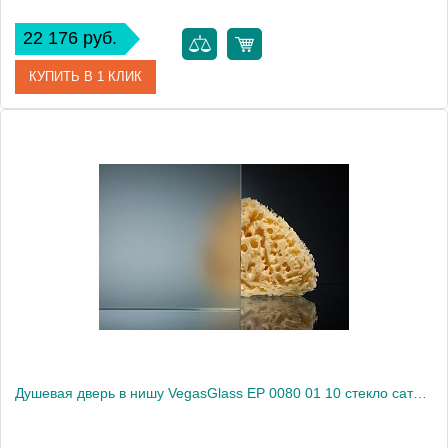
22 176 руб.
КУПИТЬ В 1 КЛИК
Артикул
EP 0080 01 02
Модель
EP 0080 01 02
Производитель
VegasGlass
Высота, см
189.0000
Душевая дверь в нишу VegasGlass EP 0080 01 10 стекло сатин, 80