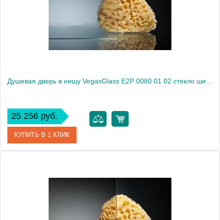
Высота, см
189.0000
Душевая дверь в нишу VegasGlass E2P 0080 01 02 стекло шиншилла, 80
25 256 руб.
КУПИТЬ В 1 КЛИК
Артикул
E2P 0080 01 02
Модель
E2P 0080 01 02
Производитель
VegasGlass