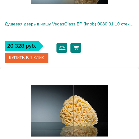
Душевая дверь в нишу VegasGlass EP (knob) 0080 01 10 стекло сатин, 80
20 328 руб.
КУПИТЬ В 1 КЛИК
Артикул
EP (knob) 0080 01 10
Модель
EP (knob) 0080 01 10
Производитель
VegasGlass
Высота, см
189.0000