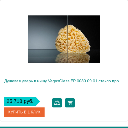
Артикул
EP 0080 07 10
Модель
EP 0080 07 10
Производитель
VegasGlass
Высота, см
189.0000
Душевая дверь в нишу VegasGlass EP 0080 09 01 стекло прозрачное, 80
25 718 руб.
КУПИТЬ В 1 КЛИК