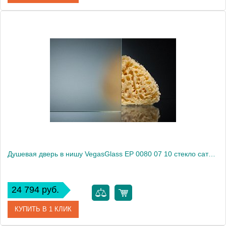
Артикул
EP 0080 07 05
Модель
EP 0080 07 05
Производитель
VegasGlass
Высота, см
189.0000
Душевая дверь в нишу VegasGlass EP 0080 07 10 стекло сатин, 80
24 794 руб.
КУПИТЬ В 1 КЛИК