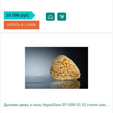
19 096 руб.
КУПИТЬ В 1 КЛИК
Артикул
EP 0080 01 01
Модель
EP 0080 01 01
Производитель
VegasGlass
Высота, см
189.0000
Душевая дверь в нишу VegasGlass EP 0080 01 02 стекло шиншилла, 80