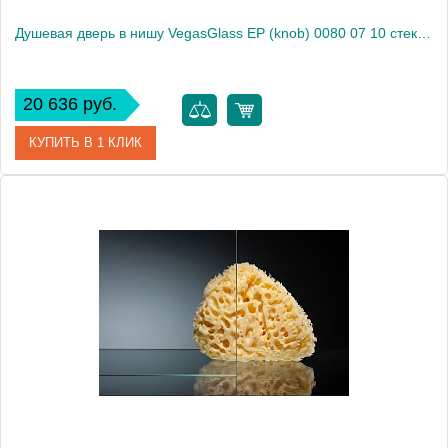
Душевая дверь в нишу VegasGlass EP (knob) 0080 07 10 стекло сатин, 80
20 636 руб.
КУПИТЬ В 1 КЛИК
Артикул
EP (knob) 0080 07 10
Модель
EP (knob) 0080 07 10
Производитель
VegasGlass
Высота, см
189.0000