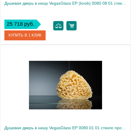
Душевая дверь в нишу VegasGlass EP (knob) 0080 08 01 стекло прозрачное, 80
25 718 руб.
КУПИТЬ В 1 КЛИК
Артикул
EP (knob) 0080 08 01
Модель
EP (knob) 0080 08 01
Производитель
VegasGlass
Высота, см
189.0000
Душевая дверь в нишу VegasGlass EP 0080 01 01 стекло прозрачное, 80