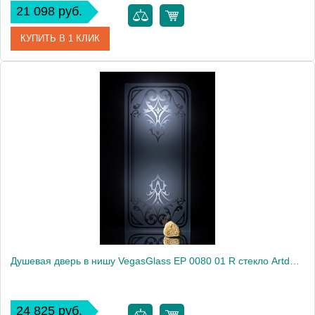
21 098 руб.
КУПИТЬ В 1 КЛИК
Артикул
EP 0080 01 10
Модель
EP 0080 01 10
Производитель
VegasGlass
Высота, см
189.0000
Душевая дверь в нишу VegasGlass EP 0080 01 R стекло Artdeco1, 80
24 825 руб.