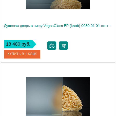
Душевая дверь в нишу VegasGlass EP (knob) 0080 01 01 стекло прозрачное, 80
18 480 руб.
КУПИТЬ В 1 КЛИК
Артикул
EP (knob) 0080 01 01
Модель
EP (knob) 0080 01 01
Производитель
VegasGlass
Высота, см
189.0000