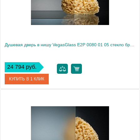
Высота, см
189.0000
Душевая дверь в нишу VegasGlass E2P 0080 01 05 стекло бронза, 80
24 794 руб.
КУПИТЬ В 1 КЛИК
Артикул
E2P 0080 01 05
Модель
E2P 0080 01 05
Производитель
VegasGlass
Высота, см
189.0000