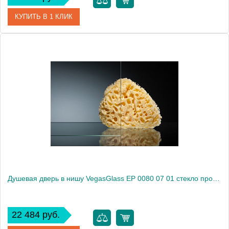
КУПИТЬ В 1 КЛИК
Артикул
EP 0080 01 R
Модель
EP 0080 01 R
Производитель
VegasGlass
Высота, см
189.0000
Душевая дверь в нишу VegasGlass EP 0080 07 01 стекло прозрачное, 80
22 484 руб.