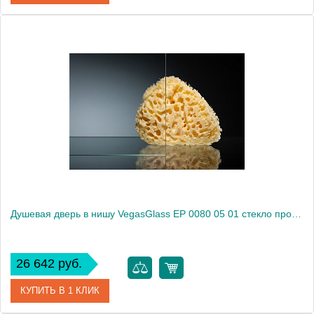
Артикул
EP 0080 01 R
Модель
EP 0080 01 R
Производитель
VegasGlass
Высота, см
189.0000
Душевая дверь в нишу VegasGlass EP 0080 05 01 стекло прозрачное, 80
26 642 руб.
КУПИТЬ В 1 КЛИК