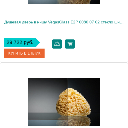
Душевая дверь в нишу VegasGlass E2P 0080 07 02 стекло шиншилла, 80
29 722 руб.
КУПИТЬ В 1 КЛИК
Артикул
E2P 0080 07 02
Модель
E2P 0080 07 02
Производитель
VegasGlass
Высота, см
189.0000