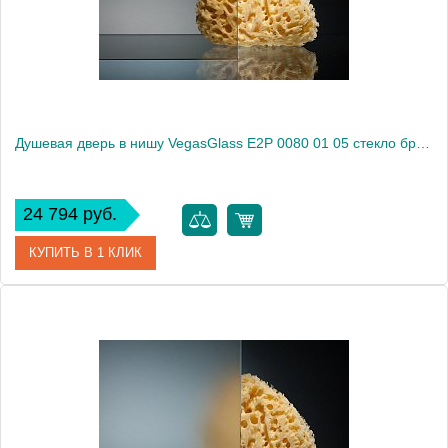
Высота, см
189.0000
Душевая дверь в нишу VegasGlass E2P 0080 01 05 стекло бронза, 80
24 794 руб.
КУПИТЬ В 1 КЛИК
Артикул
E2P 0080 01 05
Модель
E2P 0080 01 05
Производитель
VegasGlass
Высота, см
189.0000