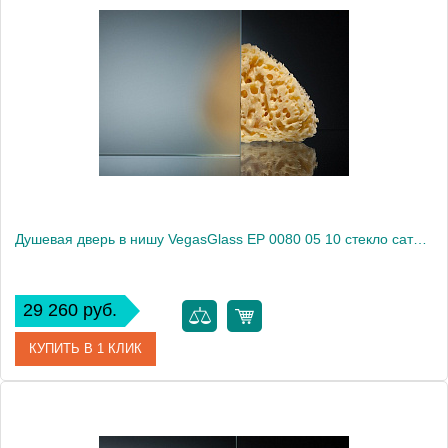
Артикул
EP 0080 05 05
Модель
EP 0080 05 05
Производитель
VegasGlass
Высота, см
189.0000
Душевая дверь в нишу VegasGlass EP 0080 05 10 стекло сатин, 80
29 260 руб.
КУПИТЬ В 1 КЛИК
Артикул
EP 0080 05 10