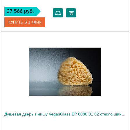
27 566 руб.
КУПИТЬ В 1 КЛИК
Артикул
EP (knob) 0080 08 10
Модель
EP (knob) 0080 08 10
Производитель
VegasGlass
Высота, см
189.0000
Душевая дверь в нишу VegasGlass EP 0080 01 02 стекло шиншилла, 80