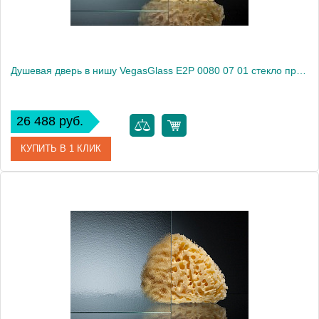
Душевая дверь в нишу VegasGlass E2P 0080 07 01 стекло прозрачное, 80
26 488 руб.
КУПИТЬ В 1 КЛИК
Артикул
E2P 0080 07 01
Модель
E2P 0080 07 01
Производитель
VegasGlass
Высота, см
189.0000