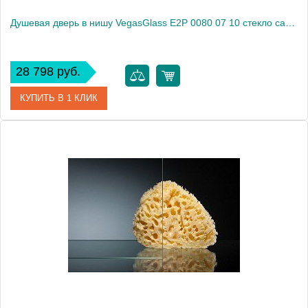
Душевая дверь в нишу VegasGlass E2P 0080 07 10 стекло сатин, 80
28 798 руб.
КУПИТЬ В 1 КЛИК
Артикул
E2P 0080 07 10
Модель
E2P 0080 07 10
Производитель
VegasGlass
Высота, см
189.0000