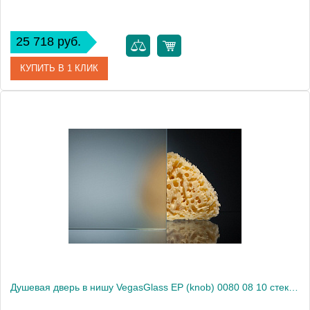
25 718 руб.
КУПИТЬ В 1 КЛИК
Артикул
EP (knob) 0080 08 01
Модель
EP (knob) 0080 08 01
Производитель
VegasGlass
Высота, см
189.0000
Душевая дверь в нишу VegasGlass EP (knob) 0080 08 10 стекло сатин, 80