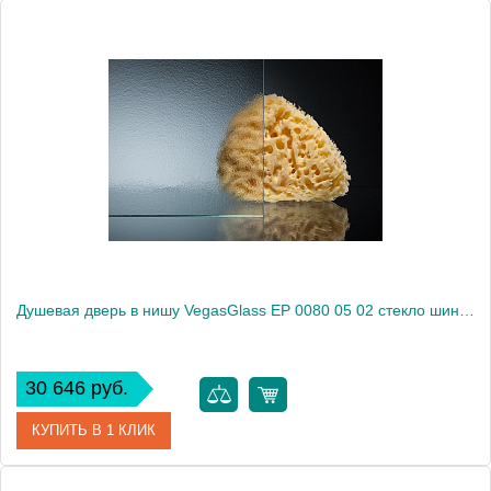
Артикул
EP 0080 05 01
Модель
EP 0080 05 01
Производитель
VegasGlass
Высота, см
189.0000
Душевая дверь в нишу VegasGlass EP 0080 05 02 стекло шиншилла, 80
30 646 руб.
КУПИТЬ В 1 КЛИК