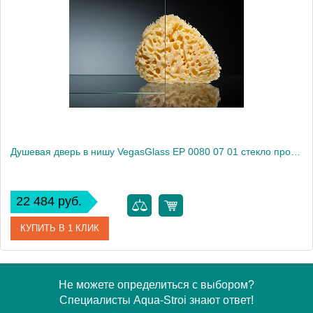
Модель
EP 0080 05 10
Производитель
VegasGlass
Высота, см
189.0000
Душевая дверь в нишу VegasGlass EP 0080 07 01 стекло прозрачное, 80
22 484 руб.
КУПИТЬ В 1 КЛИК
Артикул
EP 0080 07 01
Не можете определиться с выбором?
Специалисты Aqua-Stroi знают ответ!
Модель
EP 0080 07 01