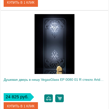
КУПИТЬ В 1 КЛИК
Артикул
EP 0080 01 10
Модель
EP 0080 01 10
Производитель
VegasGlass
Высота, см
189.0000
Душевая дверь в нишу VegasGlass EP 0080 01 R стекло Artdeco1, 80
24 825 руб.
КУПИТЬ В 1 КЛИК