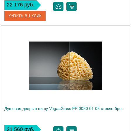
22 176 руб.
КУПИТЬ В 1 КЛИК
Артикул
EP 0080 01 02
Модель
EP 0080 01 02
Производитель
VegasGlass
Высота, см
189.0000
Душевая дверь в нишу VegasGlass EP 0080 01 05 стекло бронза, 80
21 560 руб.