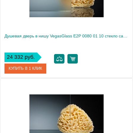
Душевая дверь в нишу VegasGlass E2P 0080 01 10 стекло сатин, 80
24 332 руб.
КУПИТЬ В 1 КЛИК
Артикул
E2P 0080 01 10
Модель
E2P 0080 01 10
Производитель
VegasGlass
Высота, см
189.0000