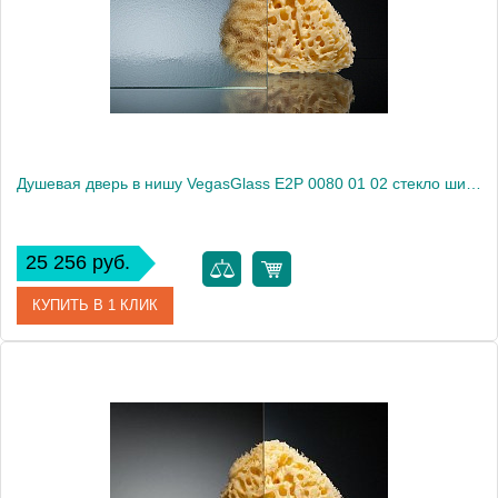
Высота, см
189.0000
Душевая дверь в нишу VegasGlass E2P 0080 01 02 стекло шиншилла, 80
25 256 руб.
КУПИТЬ В 1 КЛИК
Артикул
E2P 0080 01 02
Модель
E2P 0080 01 02
Производитель
VegasGlass