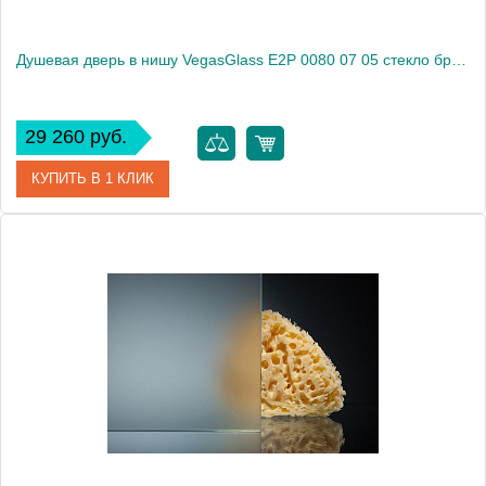
Душевая дверь в нишу VegasGlass E2P 0080 07 05 стекло бронза, 80
29 260 руб.
КУПИТЬ В 1 КЛИК
Артикул
E2P 0080 07 05
Модель
E2P 0080 07 05
Производитель
VegasGlass
Высота, см
189.0000