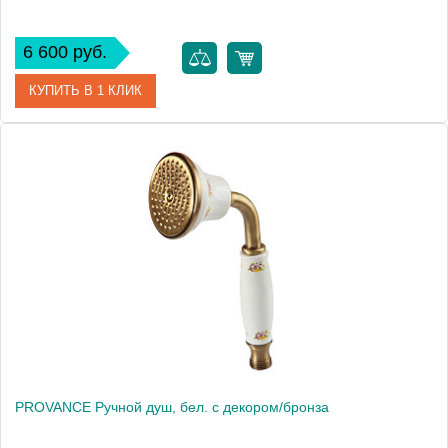
6 600 руб.
КУПИТЬ В 1 КЛИК
Артикул
20027
Производитель
Migliore
Высота, см
20.5000
Вес, кг
0.13
PROVANCE Ручной душ, бел. с декором/бронза