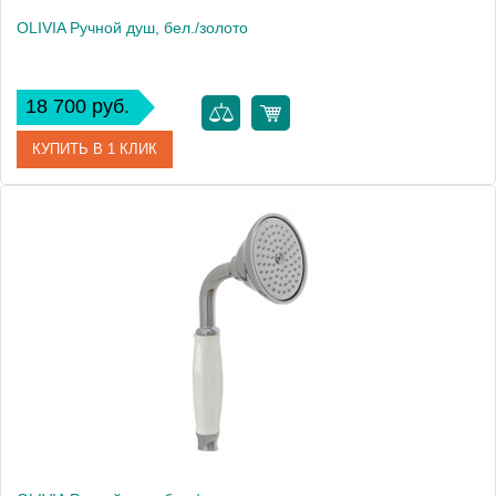
OLIVIA Ручной душ, бел./золото
18 700 руб.
КУПИТЬ В 1 КЛИК
Артикул
19017
Производитель
Migliore
Высота, см
9.5000
Вес, кг
0.46