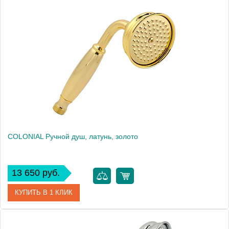
Артикул
20013
Производитель
Migliore
Высота, см
21.8000
Вес, кг
0.28
COLONIAL Ручной душ, латунь, золото
13 650 руб.
КУПИТЬ В 1 КЛИК