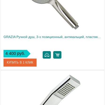
Вес, кг
0.22
GRAZIA Ручной душ, 3-х позиционный, антикальций, пластик, хром
4 400 руб.
КУПИТЬ В 1 КЛИК
Артикул
29688
Производитель
Migliore
Высота, см
26.0000
Вес, кг
0.22