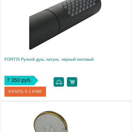
Высота, см
18.6000
Вес, кг
0.53
FORTIS Ручной душ, латунь, черный матовый
7 350 руб.
КУПИТЬ В 1 КЛИК
Артикул
30470
Производитель
Migliore