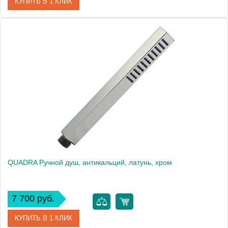
КУПИТЬ В 1 КЛИК
Артикул
20041
Производитель
Migliore
Высота, см
21.4000
Вес, кг
0.17
QUADRA Ручной душ, антикальций, латунь, хром
7 700 руб.
КУПИТЬ В 1 КЛИК