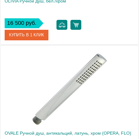
OLIVIA Ручной душ, бел./хром
16 500 руб.
КУПИТЬ В 1 КЛИК
Артикул
19001
Производитель
Migliore
Высота, см
9.5000
Вес, кг
0.46
OVALE Ручной душ, антикальций, латунь, хром (OPERA, FLO)