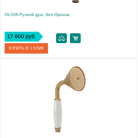
OLIVIA Ручной душ, бел./бронза
17 600 руб.
КУПИТЬ В 1 КЛИК
Артикул
18993
Производитель
Migliore
Высота, см
9.5000
Вес, кг
0.46