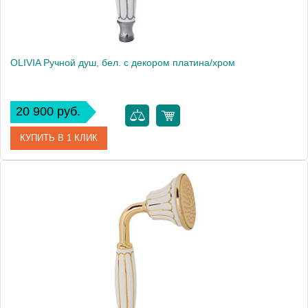
OLIVIA Ручной душ, бел. с декором платина/хром
20 900 руб.
КУПИТЬ В 1 КЛИК
Артикул
19009
Производитель
Migliore
Высота, см
9.5000
Вес, кг
0.46