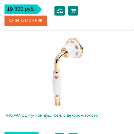
19 800 руб.
КУПИТЬ В 1 КЛИК
Артикул
19460
Производитель
Migliore
Высота, см
9.5000
Вес, кг
0.46
PROVANCE Ручной душ, бел. с декором/золото