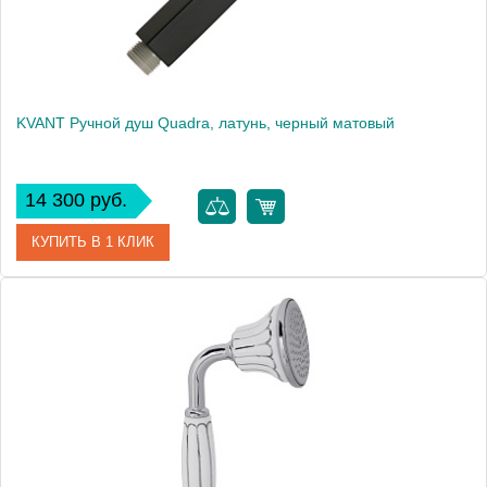
KVANT Ручной душ Quadra, латунь, черный матовый
14 300 руб.
КУПИТЬ В 1 КЛИК
Артикул
30469
Производитель
Migliore
Высота, см
17.0000
Вес, кг
0.35