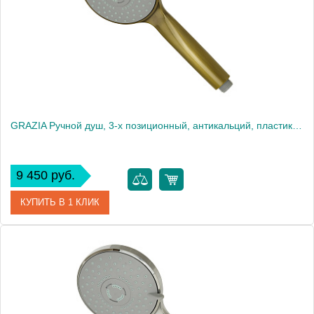
Высота, см
18.5000
Вес, кг
0.17
GRAZIA Ручной душ, 3-х позиционный, антикальций, пластик, бронза
9 450 руб.
КУПИТЬ В 1 КЛИК
Артикул
29693
Производитель
Migliore
Высота, см
26.0000