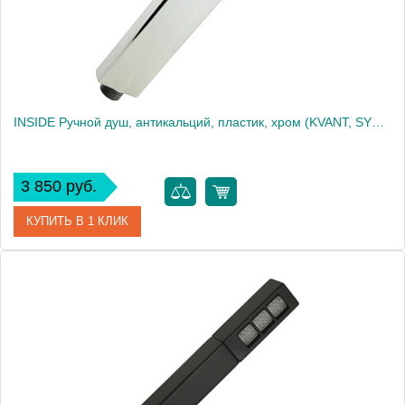
INSIDE Ручной душ, антикальций, пластик, хром (KVANT, SYNTESI)
3 850 руб.
КУПИТЬ В 1 КЛИК
Артикул
30887
Производитель
Migliore
Высота, см
22.7000
Вес, кг
0.093