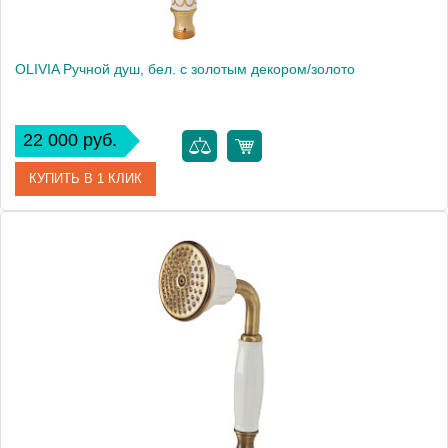
OLIVIA Ручной душ, бел. с золотым декором/золото
22 000 руб.
КУПИТЬ В 1 КЛИК
Артикул
19025
Производитель
Migliore
Высота, см
9.5000
Вес, кг
0.46