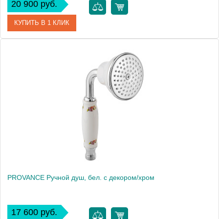
20 900 руб.
КУПИТЬ В 1 КЛИК
Артикул
19476
Производитель
Migliore
Высота, см
9.5000
Вес, кг
0.46
PROVANCE Ручной душ, бел. с декором/хром
17 600 руб.