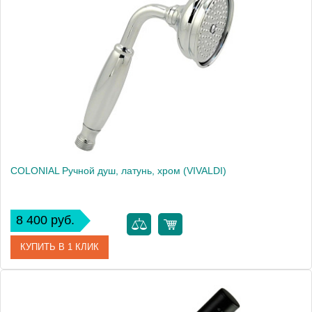
Артикул
20040
Производитель
Migliore
Высота, см
21.8000
Вес, кг
0.28
COLONIAL Ручной душ, латунь, хром (VIVALDI)
8 400 руб.
КУПИТЬ В 1 КЛИК
Артикул
20025