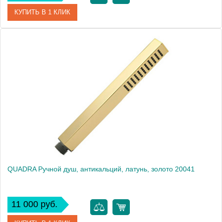
КУПИТЬ В 1 КЛИК
Артикул
19468
Производитель
Migliore
Высота, см
9.5000
Вес, кг
0.46
QUADRA Ручной душ, антикальций, латунь, золото 20041
11 000 руб.