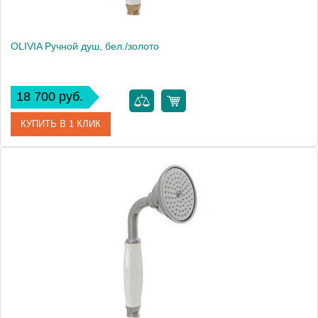
OLIVIA Ручной душ, бел./золото
18 700 руб.
КУПИТЬ В 1 КЛИК
Артикул
19017
Производитель
Migliore
Высота, см
9.5000
Вес, кг
0.46