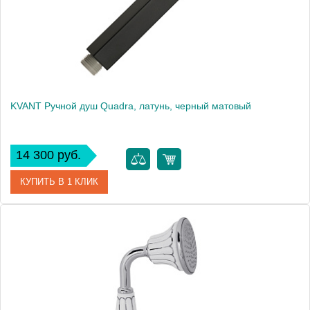
Вес, кг
0.093
KVANT Ручной душ Quadra, латунь, черный матовый
14 300 руб.
КУПИТЬ В 1 КЛИК
Артикул
30469
Производитель
Migliore
Высота, см
17.0000
Вес, кг
0.35