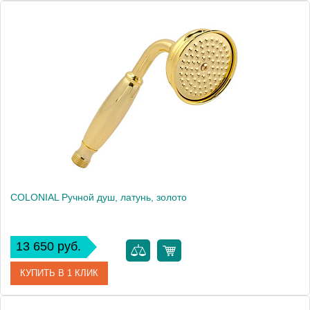
Артикул
20013
Производитель
Migliore
Высота, см
21.8000
Вес, кг
0.28
COLONIAL Ручной душ, латунь, золото
13 650 руб.
КУПИТЬ В 1 КЛИК