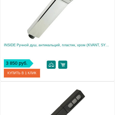
Высота, см
26.0000
Вес, кг
0.22
INSIDE Ручной душ, антикальций, пластик, хром (KVANT, SYNTESI)
3 850 руб.
КУПИТЬ В 1 КЛИК
Артикул
30887
Производитель
Migliore
Высота, см
22.7000