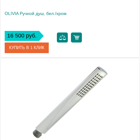
OLIVIA Ручной душ, бел./хром
16 500 руб.
КУПИТЬ В 1 КЛИК
Артикул
19001
Производитель
Migliore
Высота, см
9.5000
Вес, кг
0.46