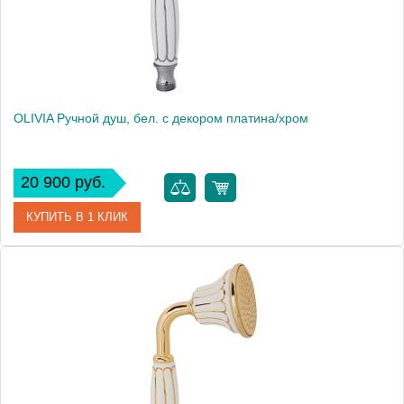
OLIVIA Ручной душ, бел. с декором платина/хром
20 900 руб.
КУПИТЬ В 1 КЛИК
Артикул
19009
Производитель
Migliore
Высота, см
9.5000
Вес, кг
0.46