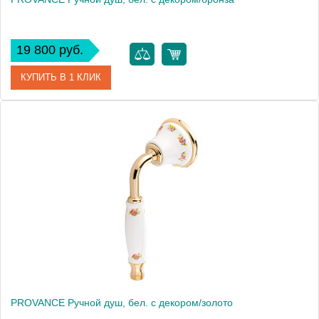
19 800 руб.
КУПИТЬ В 1 КЛИК
Артикул
19460
Производитель
Migliore
Высота, см
9.5000
Вес, кг
0.46
PROVANCE Ручной душ, бел. с декором/золото