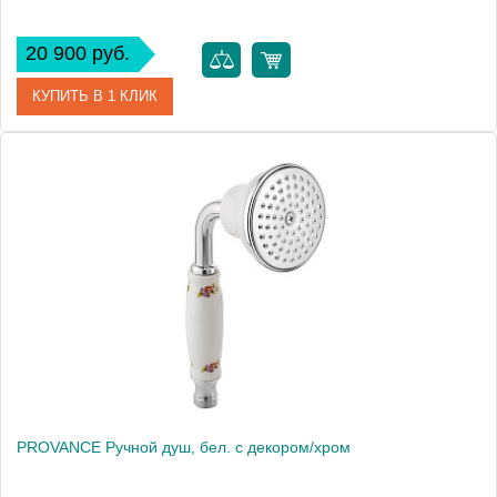
20 900 руб.
КУПИТЬ В 1 КЛИК
Артикул
19476
Производитель
Migliore
Высота, см
9.5000
Вес, кг
0.46
PROVANCE Ручной душ, бел. с декором/хром