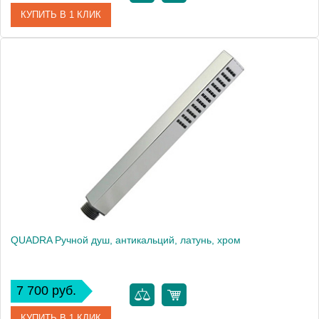
КУПИТЬ В 1 КЛИК
Артикул
20041
Производитель
Migliore
Высота, см
21.4000
Вес, кг
0.17
QUADRA Ручной душ, антикальций, латунь, хром
7 700 руб.
КУПИТЬ В 1 КЛИК