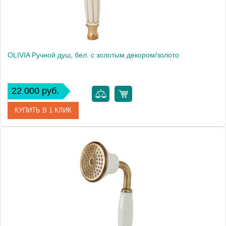
OLIVIA Ручной душ, бел. с золотым декором/золото
22 000 руб.
КУПИТЬ В 1 КЛИК
Артикул
19025
Производитель
Migliore
Высота, см
9.5000
Вес, кг
0.46