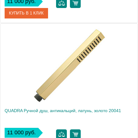
11 000 руб.
КУПИТЬ В 1 КЛИК
Артикул
30891
Производитель
Migliore
Высота, см
20.5000
Вес, кг
0.23
QUADRA Ручной душ, антикальций, латунь, золото 20041
11 000 руб.