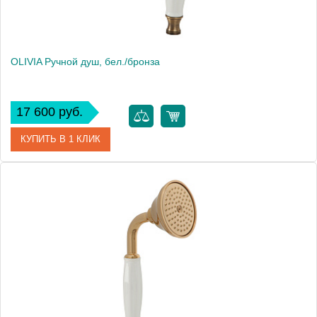
OLIVIA Ручной душ, бел./бронза
17 600 руб.
КУПИТЬ В 1 КЛИК
Артикул
18993
Производитель
Migliore
Высота, см
9.5000
Вес, кг
0.46