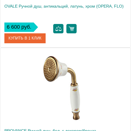
OVALE Ручной душ, антикальций, латунь, хром (OPERA, FLO)
6 600 руб.
КУПИТЬ В 1 КЛИК
Артикул
20027
Производитель
Migliore
Высота, см
20.5000
Вес, кг
0.13
PROVANCE Ручной душ, бел. с декором/бронза