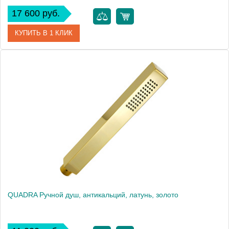
17 600 руб.
КУПИТЬ В 1 КЛИК
Артикул
19468
Производитель
Migliore
Высота, см
9.5000
Вес, кг
0.46
QUADRA Ручной душ, антикальций, латунь, золото