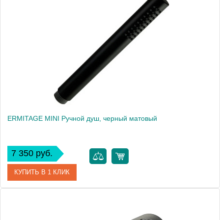
Артикул
20025
Производитель
Migliore
Высота, см
21.8000
Вес, кг
0.28
ERMITAGE MINI Ручной душ, черный матовый
7 350 руб.
КУПИТЬ В 1 КЛИК
Артикул
30864