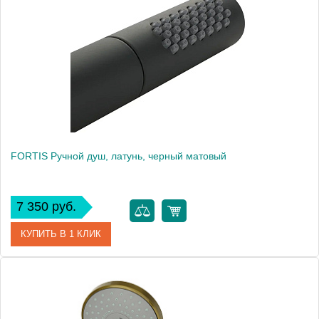
Производитель
Migliore
Высота, см
18.6000
Вес, кг
0.53
FORTIS Ручной душ, латунь, черный матовый
7 350 руб.
КУПИТЬ В 1 КЛИК
Артикул
30470
Производитель
Migliore