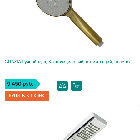
Высота, см
18.5000
Вес, кг
0.17
GRAZIA Ручной душ, 3-х позиционный, антикальций, пластик, бронза
9 450 руб.
КУПИТЬ В 1 КЛИК
Артикул
29693
Производитель
Migliore