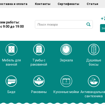
оставка и оплата
Контакты
Сертификаты
Статьи
+
им работы:
с 9:00 до 19:00
ЗА
Мебель для
Тумбы с
Зеркала
Душевые
ванной
раковиной
боксы
Биде
Раковины
Кухонные мойки
Антивандальн
сантехника