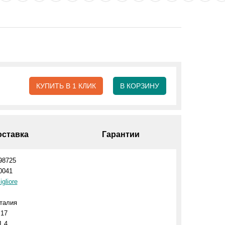
КУПИТЬ В 1 КЛИК
В КОРЗИНУ
оставка
Гарантии
98725
0041
igliore
талия
.17
1.4