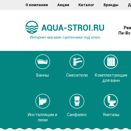
О компании
Акции
Каталог
Бренды
Д
Реж
Пн-Вс 
Интернет-магазин сантехники под ключ
Ванны
Смесители
Комплектующие
для ванн
Инсталляции и
Санфаянс
Унитазы
люки