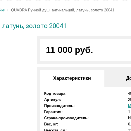
йки
QUADRA Ручной душ, антикальций, латунь, золото 20041
 латунь, золото 20041
11 000 руб.
Характеристики
Д
Код товара
4
Артикул:
2
Производитель:
M
Гарантия:
1
Страна-производитель:
И
Вес, кг:
0
Высота, см:
2