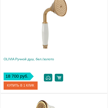
Артикул
18993
Производитель
Migliore
Высота, см
9.5000
Вес, кг
0.46
OLIVIA Ручной душ, бел./золото
18 700 руб.
КУПИТЬ В 1 КЛИК
Артикул
19017