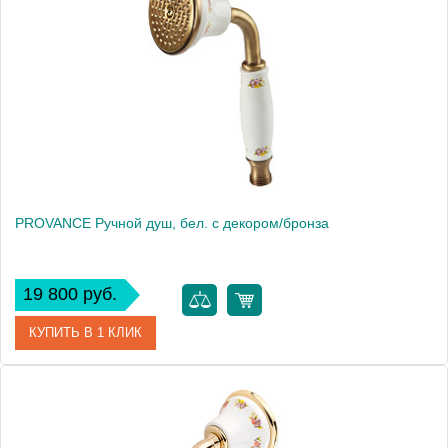
Производитель
Migliore
Высота, см
9.5000
Вес, кг
0.46
PROVANCE Ручной душ, бел. с декором/бронза
19 800 руб.
КУПИТЬ В 1 КЛИК
Артикул
19460
Производитель
Migliore