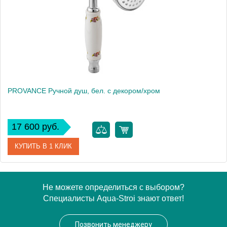
Высота, см
9.5000
Вес, кг
0.46
PROVANCE Ручной душ, бел. с декором/хром
17 600 руб.
КУПИТЬ В 1 КЛИК
Артикул
19468
Не можете определиться с выбором?
Специалисты Aqua-Stroi знают ответ!
Производитель
Migliore
Высота, см
9.5000
Позвонить менеджеру