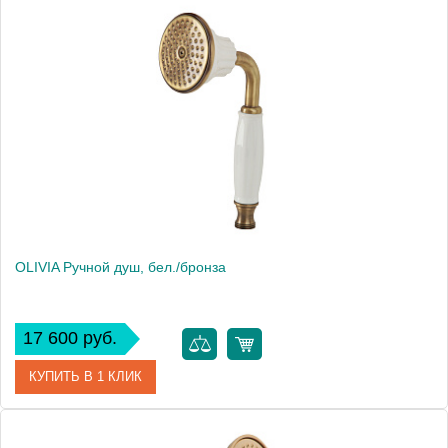
Артикул
19025
Производитель
Migliore
Высота, см
9.5000
Вес, кг
0.46
OLIVIA Ручной душ, бел./бронза
17 600 руб.
КУПИТЬ В 1 КЛИК