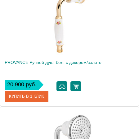
Высота, см
9.5000
Вес, кг
0.46
PROVANCE Ручной душ, бел. с декором/золото
20 900 руб.
КУПИТЬ В 1 КЛИК
Артикул
19476
Производитель
Migliore