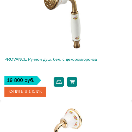
Высота, см
9.5000
Вес, кг
0.46
PROVANCE Ручной душ, бел. с декором/бронза
19 800 руб.
КУПИТЬ В 1 КЛИК
Артикул
19460
Производитель
Migliore