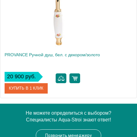
Высота, см
9.5000
Вес, кг
0.46
PROVANCE Ручной душ, бел. с декором/золото
20 900 руб.
КУПИТЬ В 1 КЛИК
Артикул
19476
Не можете определиться с выбором?
Специалисты Aqua-Stroi знают ответ!
Производитель
Migliore
Высота, см
9.5000
Позвонить менеджеру