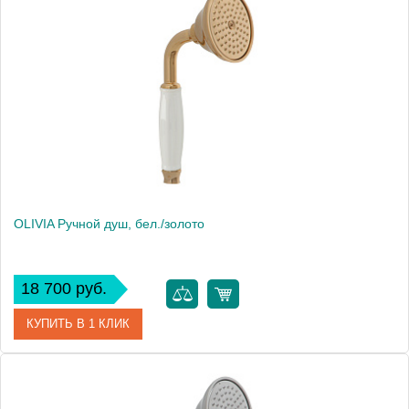
Артикул
18993
Производитель
Migliore
Высота, см
9.5000
Вес, кг
0.46
OLIVIA Ручной душ, бел./золото
18 700 руб.
КУПИТЬ В 1 КЛИК
Артикул
19017