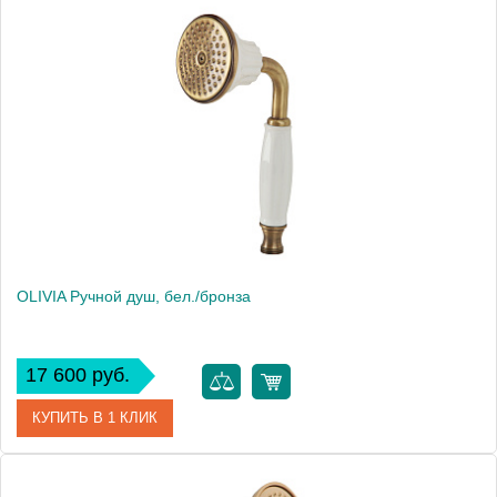
Артикул
19009
Производитель
Migliore
Высота, см
9.5000
Вес, кг
0.46
OLIVIA Ручной душ, бел./бронза
17 600 руб.
КУПИТЬ В 1 КЛИК