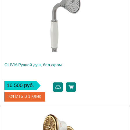
Производитель
Migliore
Высота, см
9.5000
Вес, кг
0.46
OLIVIA Ручной душ, бел./хром
16 500 руб.
КУПИТЬ В 1 КЛИК
Артикул
19001
Производитель
Migliore