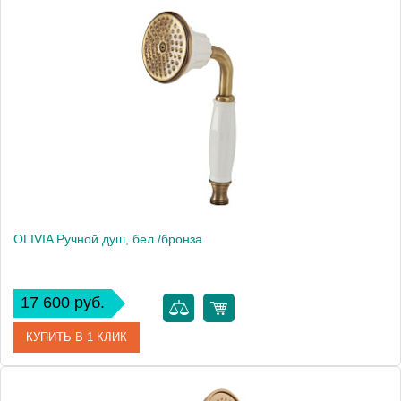
Артикул
19009
Производитель
Migliore
Высота, см
9.5000
Вес, кг
0.46
OLIVIA Ручной душ, бел./бронза
17 600 руб.
КУПИТЬ В 1 КЛИК