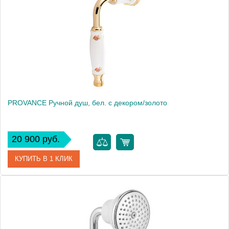
Высота, см
9.5000
Вес, кг
0.46
PROVANCE Ручной душ, бел. с декором/золото
20 900 руб.
КУПИТЬ В 1 КЛИК
Артикул
19476
Производитель
Migliore