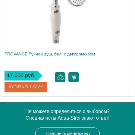
Высота, см
9.5000
Вес, кг
0.46
PROVANCE Ручной душ, бел. с декором/хром
17 600 руб.
КУПИТЬ В 1 КЛИК
Артикул
19468
Не можете определиться с выбором?
Специалисты Aqua-Stroi знают ответ!
Производитель
Migliore
Высота, см
9.5000
Позвонить менеджеру