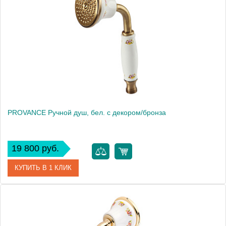
Производитель
Migliore
Высота, см
9.5000
Вес, кг
0.46
PROVANCE Ручной душ, бел. с декором/бронза
19 800 руб.
КУПИТЬ В 1 КЛИК
Артикул
19460
Производитель
Migliore