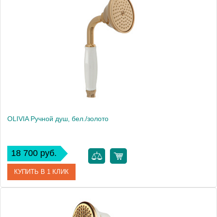
Артикул
18993
Производитель
Migliore
Высота, см
9.5000
Вес, кг
0.46
OLIVIA Ручной душ, бел./золото
18 700 руб.
КУПИТЬ В 1 КЛИК
Артикул
19017