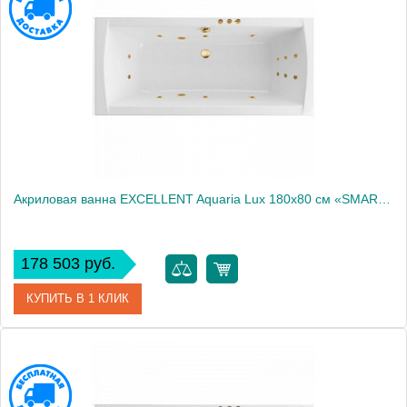
Производитель
Excellent
Акриловая ванна EXCELLENT Aquaria Lux 180x80 см «SMART», золото
178 503 руб.
КУПИТЬ В 1 КЛИК
Артикул
WAEX.AQU18.SMART.GL
Производитель
Excellent