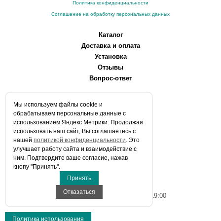
Политика конфиденциальности
Соглашение на обработку персональных данных
Каталог
Доставка и оплата
Установка
Отзывы
Вопрос-ответ
О компании
Мы используем файлы сookie и
Производители
обрабатываем персональные данные с
Сервисные центры
использованием Яндекс Метрики. Продолжая
использовать наш сайт, Вы соглашаетесь с
Контакты
нашей
политикой конфиденциальности
. Это
Статьи
улучшает работу сайта и взаимодействие с
ним. Подтвердите ваше согласие, нажав
Телефоны:
кнопу "Принять".
+7 (903) 216-59-41
Принять
E-mail:
info@aqua-stroi.ru
Отказаться
Время работы: Пн-Вс с 9:00 до 19:00
Политика использования