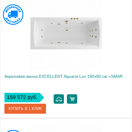
Артикул
WAEX.AQU18.LINE.CR
Производитель
Excellent
Акриловая ванна EXCELLENT Aquaria Lux 180x80 см «SMART», бронза
159 572 руб.
КУПИТЬ В 1 КЛИК
Артикул
WAEX.AQU18.SMART.BR