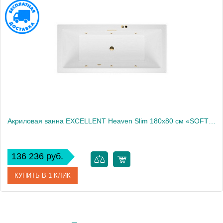
Акриловая ванна EXCELLENT Heaven Slim 180x80 см «SOFT», золото
136 236 руб.
КУПИТЬ В 1 КЛИК
Артикул
WAEX.HEV18S.SOFT.GL