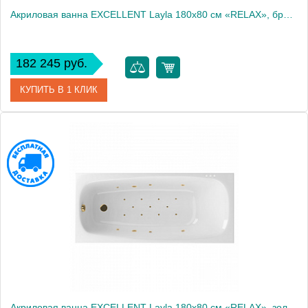
Акриловая ванна EXCELLENT Layla 180x80 см «RELAX», бронза
182 245 руб.
КУПИТЬ В 1 КЛИК
Артикул
WAEX.LAY18.RELAX.BR
Производитель
Excellent
Акриловая ванна EXCELLENT Layla 180x80 см «RELAX», золото