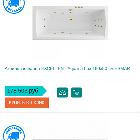
Производитель
Excellent
Акриловая ванна EXCELLENT Aquaria Lux 180x80 см «SMART», золото
178 503 руб.
КУПИТЬ В 1 КЛИК
Артикул
WAEX.AQU18.SMART.GL
Производитель
Excellent