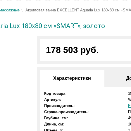
омассажные
Акриловая ванна EXCELLENT Aquaria Lux 180x80 см «SMA
ia Lux 180x80 см «SMART», золото
178 503 руб.
Характеристики
Д
Код товара
3
Артикул:
W
Производитель:
E
Страна-производитель:
П
Глубина, см:
4
Длина, см:
1
Объем, л:
2