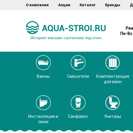
О компании
Акции
Каталог
Бренды
Д
Реж
Пн-Вс 
Интернет-магазин сантехники под ключ
Ванны
Смесители
Комплектующие
для ванн
Инсталляции и
Санфаянс
Унитазы
люки