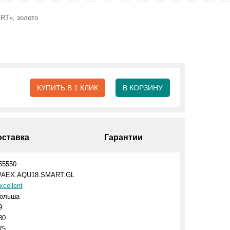
RT», золото
КУПИТЬ В 1 КЛИК
В КОРЗИНУ
оставка
Гарантии
55550
AEX.AQU18.SMART.GL
xcellent
ольша
9
80
75