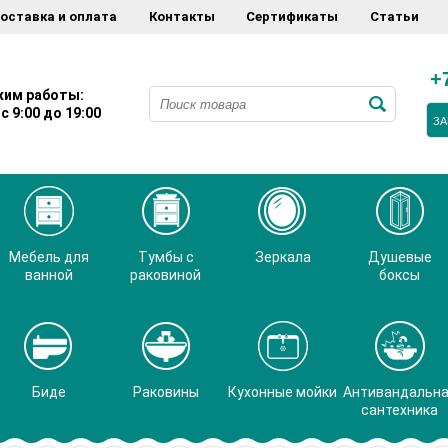
оставка и оплата
Контакты
Сертификаты
Статьи
+
им работы:
с 9:00 до 19:00
ЗА
Мебель для
Тумбы с
Зеркала
Душевые
ванной
раковиной
боксы
Биде
Раковины
Кухонные мойки
Антивандальн
сантехника