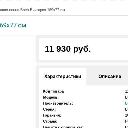
овая ванна Bach Виктория 169х77 см
69х77 см
11 930 руб.
Характеристики
Описание
Код товара
1
Модель:
В
Производитель:
B
Серия:
В
Гарантия:
1
Страна:
Р
Высота с опорой, см:
6