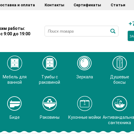
оставка и оплата
Контакты
Сертификаты
Статьи
+
им работы:
с 9:00 до 19:00
ЗА
Мебель для
Тумбы с
Зеркала
Душевые
ванной
раковиной
боксы
Биде
Раковины
Кухонные мойки
Антивандальн
сантехника