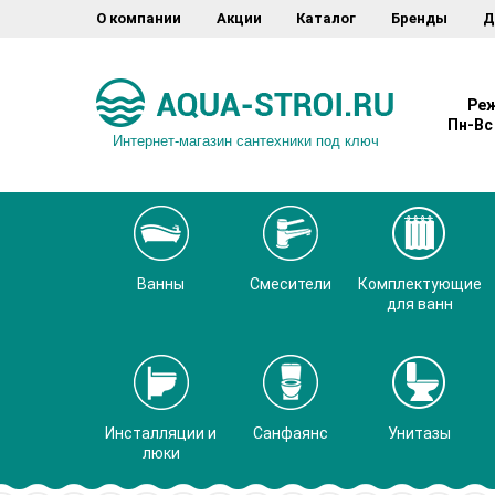
О компании
Акции
Каталог
Бренды
Д
Реж
Пн-Вс 
Интернет-магазин сантехники под ключ
Ванны
Смесители
Комплектующие
для ванн
Инсталляции и
Санфаянс
Унитазы
люки