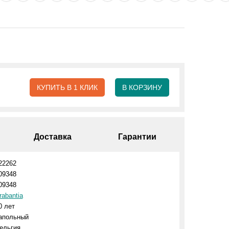
КУПИТЬ В 1 КЛИК
В КОРЗИНУ
Доставка
Гарантии
22262
09348
09348
rabantia
0 лет
апольный
ельгия