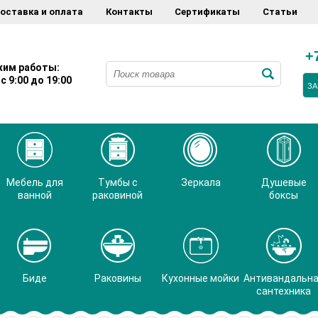
оставка и оплата
Контакты
Сертификаты
Статьи
+
им работы:
с 9:00 до 19:00
ЗА
Мебель для
Тумбы с
Зеркала
Душевые
ванной
раковиной
боксы
Биде
Раковины
Кухонные мойки
Антивандальн
сантехника