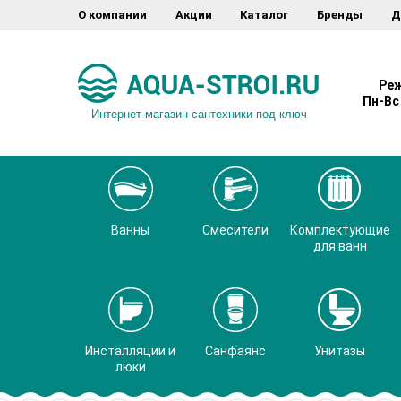
О компании
Акции
Каталог
Бренды
Д
Реж
Пн-Вс 
Интернет-магазин сантехники под ключ
Ванны
Смесители
Комплектующие
для ванн
Инсталляции и
Санфаянс
Унитазы
люки