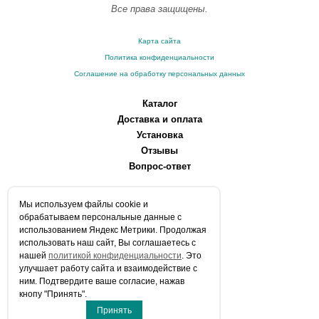
Все права защищены.
Карта сайта
Политика конфиденциальности
Соглашение на обработку персональных данных
Каталог
Доставка и оплата
Установка
Отзывы
Вопрос-ответ
О компании
Мы используем файлы сookie и
Производители
обрабатываем персональные данные с
Сервисные центры
использованием Яндекс Метрики. Продолжая
использовать наш сайт, Вы соглашаетесь с
Контакты
нашей
политикой конфиденциальности
. Это
Статьи
улучшает работу сайта и взаимодействие с
ним. Подтвердите ваше согласие, нажав
Телефоны:
кнопу "Принять".
+7 (903) 216-59-41
Принять