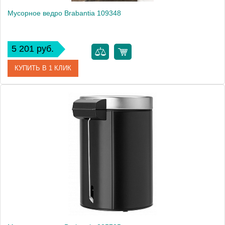
Мусорное ведро Brabantia 109348
5 201 руб.
КУПИТЬ В 1 КЛИК
Артикул
109348
Модель
109348
Производитель
Brabantia
Высота, см
25.0000
Монтаж
напольный
Вес, кг
0.72