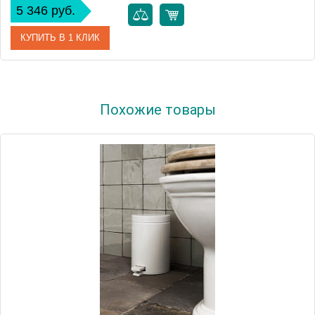
5 346 руб.
КУПИТЬ В 1 КЛИК
Артикул
477362
Похожие товары
Модель
477362
Производитель
Brabantia
Высота, см
25.0000
Монтаж
напольный
Вес, кг
0.72