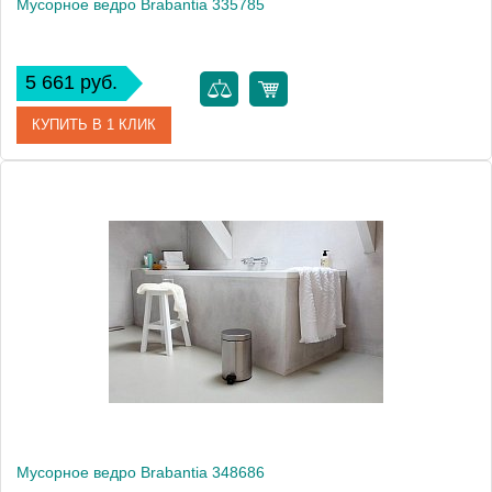
Мусорное ведро Brabantia 335785
5 661 руб.
КУПИТЬ В 1 КЛИК
Артикул
335785
Модель
335785
Производитель
Brabantia
Высота, см
25.0000
Монтаж
напольный
Вес, кг
0.72
Мусорное ведро Brabantia 348686