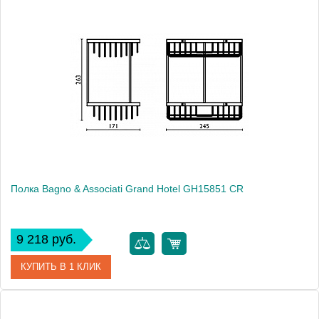
Артикул
GH 155 92 BR
Модель
Grand Hotel GH15592 BR
Производитель
Bagno & Associati
Высота, см
7.2000
Монтаж
подвесной
Полка Bagno & Associati Grand Hotel GH15851 CR
9 218 руб.
КУПИТЬ В 1 КЛИК