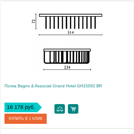
Артикул
GH 155 52 ORO
Модель
Grand Hotel GH15552 ORO
Производитель
Bagno & Associati
Высота, см
7.2000
Монтаж
подвесной
Полка Bagno & Associati Grand Hotel GH15592 BR
16 178 руб.
КУПИТЬ В 1 КЛИК