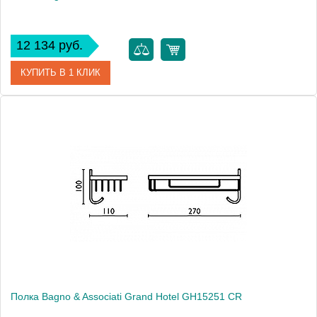
12 134 руб.
КУПИТЬ В 1 КЛИК
Артикул
GH 137 92 BR
Модель
Grand Hotel GH13792 BR
Производитель
Bagno & Associati
Высота, см
8.2000
Монтаж
подвесной
Полка Bagno & Associati Grand Hotel GH15251 CR