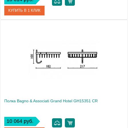
КУПИТЬ В 1 КЛИК
Артикул
GH 152 92 BR
Модель
Grand Hotel GH15292 BR
Производитель
Bagno & Associati
Высота, см
10.0000
Монтаж
подвесной
Полка Bagno & Associati Grand Hotel GH15351 CR
10 064 руб.