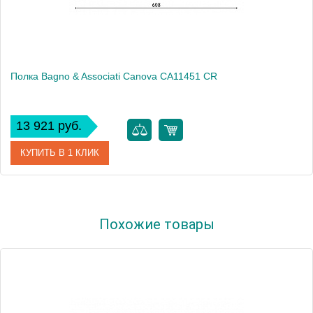
Полка Bagno & Associati Canova CA11451 CR
13 921 руб.
КУПИТЬ В 1 КЛИК
Артикул
CA 114 51 CR
Похожие товары
Модель
Canova CA11451 CR
Производитель
Bagno & Associati
Высота, см
7.4000
Монтаж
подвесной