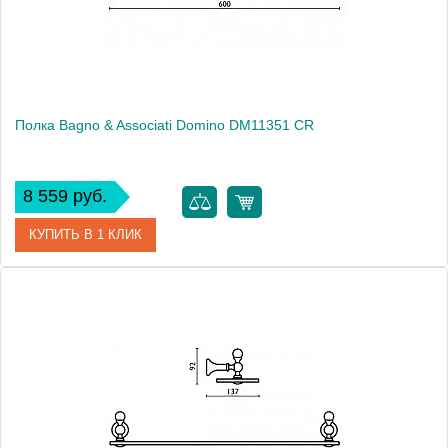
Монтаж
подвесной
Полка Bagno & Associati Domino DM11351 CR
8 559 руб.
КУПИТЬ В 1 КЛИК
Артикул
DM 113 51 CR
Модель
Domino DM11351 CR
Производитель
Bagno & Associati
Высота, см
2.0000
Монтаж
подвесной