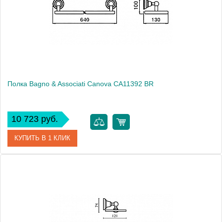
Высота, см
10.0000
Монтаж
подвесной
Полка Bagno & Associati Canova CA11392 BR
10 723 руб.
КУПИТЬ В 1 КЛИК
Артикул
CA 113 92 BR
Модель
Canova CA11392 BR
Производитель
Bagno & Associati