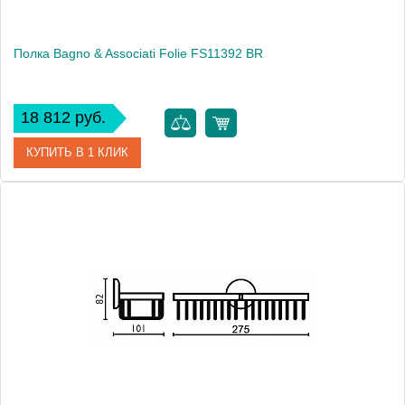
Полка Bagno & Associati Folie FS11392 BR
18 812 руб.
КУПИТЬ В 1 КЛИК
Артикул
FS 113 92 BR SW
Модель
Folie FS11392 BR
Производитель
Bagno & Associati
Высота, см
9.2000
Монтаж
подвесной