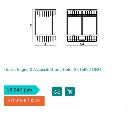
Артикул
GH 158 51 CR
Модель
Grand Hotel GH15851 CR
Производитель
Bagno & Associati
Высота, см
26.3000
Монтаж
подвесной
Полка Bagno & Associati Grand Hotel GH15852 ORO
18 247 руб.
КУПИТЬ В 1 КЛИК
Артикул
GH 158 52 ORO