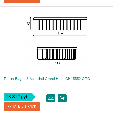
Артикул
GH 155 51 CR
Модель
Grand Hotel GH15551 CR
Производитель
Bagno & Associati
Высота, см
7.2000
Монтаж
подвесной
Полка Bagno & Associati Grand Hotel GH15552 ORO
18 812 руб.
КУПИТЬ В 1 КЛИК