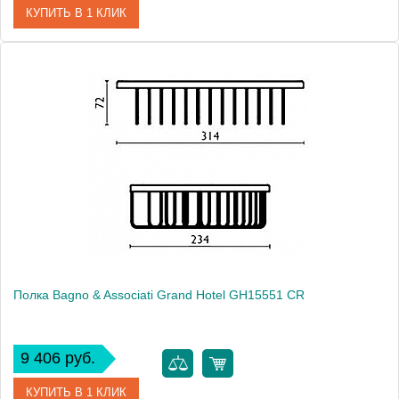
КУПИТЬ В 1 КЛИК
Артикул
GH 153 51 CR
Модель
Grand Hotel GH15351 CR
Производитель
Bagno & Associati
Высота, см
10.0000
Монтаж
подвесной
Полка Bagno & Associati Grand Hotel GH15551 CR
9 406 руб.
КУПИТЬ В 1 КЛИК