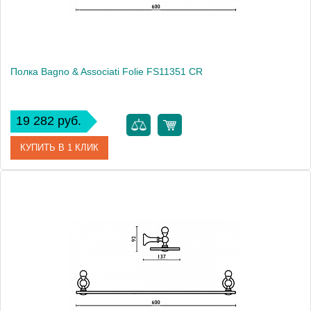
Полка Bagno & Associati Folie FS11351 CR
19 282 руб.
КУПИТЬ В 1 КЛИК
Артикул
FS 113 51 CR SW
Модель
Folie FS11351 CR
Производитель
Bagno & Associati
Высота, см
9.2000
Монтаж
подвесной