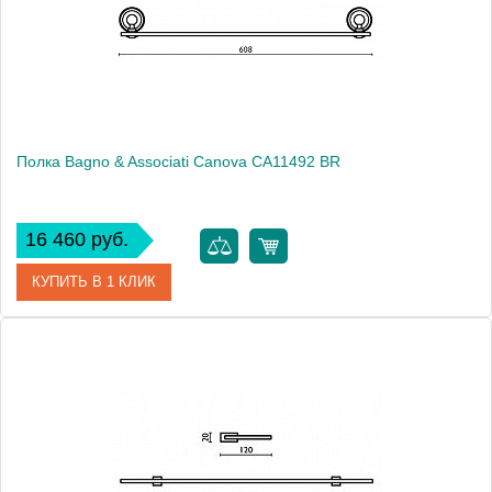
Высота, см
10.0000
Монтаж
подвесной
Полка Bagno & Associati Canova CA11492 BR
16 460 руб.
КУПИТЬ В 1 КЛИК
Артикул
CA 114 92 BR
Модель
Canova CA11492 BR
Производитель
Bagno & Associati
Высота, см
7.4000