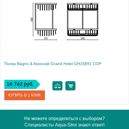
Модель
Grand Hotel GH15852 ORO
Производитель
Bagno & Associati
Высота, см
26.3000
Монтаж
подвесной
Полка Bagno & Associati Grand Hotel GH15891 COP
16 742 руб.
КУПИТЬ В 1 КЛИК
Артикул
GH 158 91 COP
Не можете определиться с выбором?
Специалисты Aqua-Stroi знают ответ!
Модель
Grand Hotel GH15891 COP