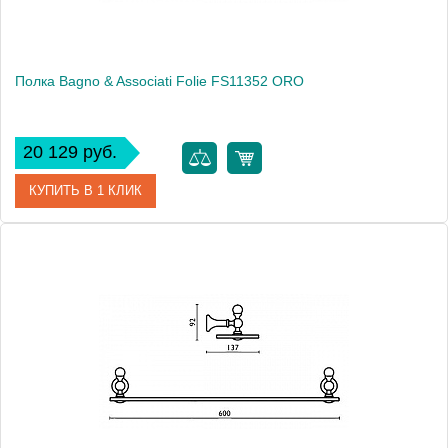
Полка Bagno & Associati Folie FS11352 ORO
20 129 руб.
КУПИТЬ В 1 КЛИК
Артикул
FS 113 52 ORO SW
Модель
Folie FS11352 ORO
Производитель
Bagno & Associati
Высота, см
9.2000
Монтаж
подвесной