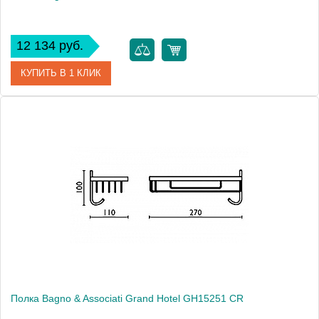
12 134 руб.
КУПИТЬ В 1 КЛИК
Артикул
GH 137 92 BR
Модель
Grand Hotel GH13792 BR
Производитель
Bagno & Associati
Высота, см
8.2000
Монтаж
подвесной
Полка Bagno & Associati Grand Hotel GH15251 CR