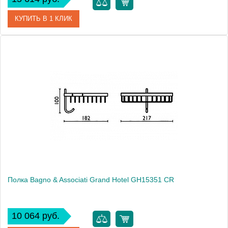
КУПИТЬ В 1 КЛИК
Артикул
GH 152 92 BR
Модель
Grand Hotel GH15292 BR
Производитель
Bagno & Associati
Высота, см
10.0000
Монтаж
подвесной
Полка Bagno & Associati Grand Hotel GH15351 CR
10 064 руб.