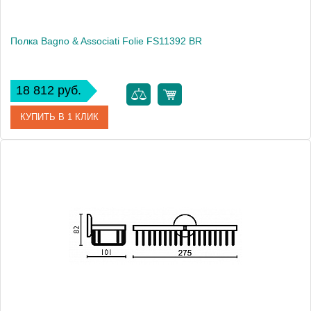
Полка Bagno & Associati Folie FS11392 BR
18 812 руб.
КУПИТЬ В 1 КЛИК
Артикул
FS 113 92 BR SW
Модель
Folie FS11392 BR
Производитель
Bagno & Associati
Высота, см
9.2000
Монтаж
подвесной