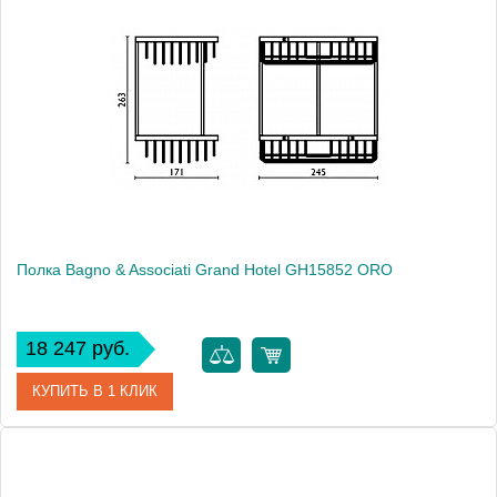
Артикул
GH 158 51 CR
Модель
Grand Hotel GH15851 CR
Производитель
Bagno & Associati
Высота, см
26.3000
Монтаж
подвесной
Полка Bagno & Associati Grand Hotel GH15852 ORO
18 247 руб.
КУПИТЬ В 1 КЛИК
Артикул
GH 158 52 ORO