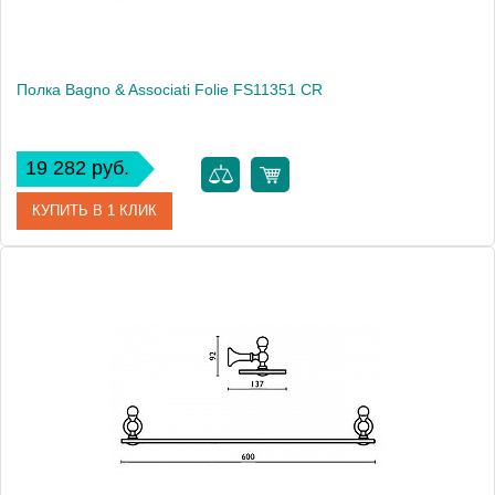
Полка Bagno & Associati Folie FS11351 CR
19 282 руб.
КУПИТЬ В 1 КЛИК
Артикул
FS 113 51 CR SW
Модель
Folie FS11351 CR
Производитель
Bagno & Associati
Высота, см
9.2000
Монтаж
подвесной