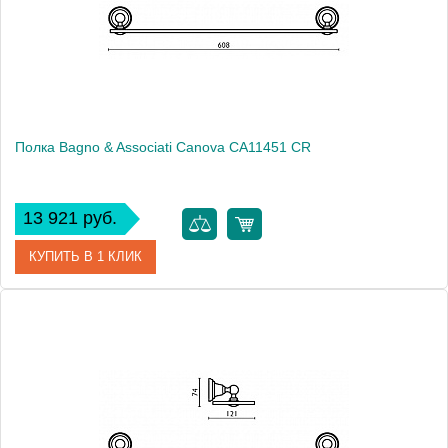
Высота, см
10.0000
Монтаж
подвесной
Полка Bagno & Associati Canova CA11451 CR
13 921 руб.
КУПИТЬ В 1 КЛИК
Артикул
CA 114 51 CR
Модель
Canova CA11451 CR
Производитель
Bagno & Associati
Высота, см
7.4000