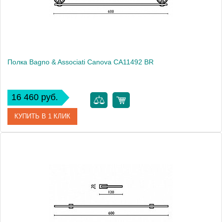
Монтаж
подвесной
Полка Bagno & Associati Canova CA11492 BR
16 460 руб.
КУПИТЬ В 1 КЛИК
Артикул
CA 114 92 BR
Модель
Canova CA11492 BR
Производитель
Bagno & Associati
Высота, см
7.4000
Монтаж
подвесной