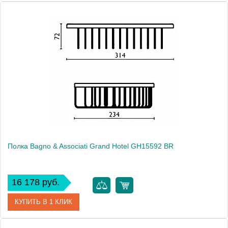
Артикул
GH 155 52 ORO
Модель
Grand Hotel GH15552 ORO
Производитель
Bagno & Associati
Высота, см
7.2000
Монтаж
подвесной
Полка Bagno & Associati Grand Hotel GH15592 BR
16 178 руб.
КУПИТЬ В 1 КЛИК