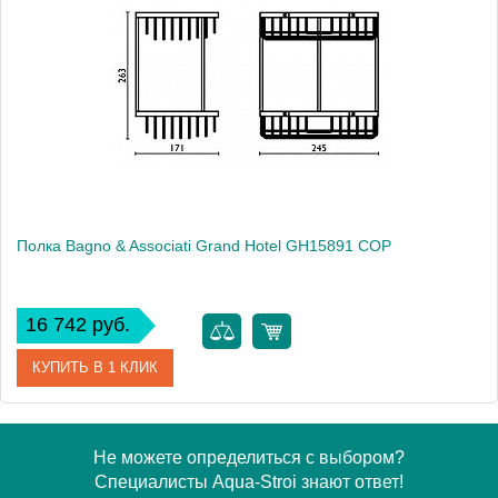
Модель
Grand Hotel GH15852 ORO
Производитель
Bagno & Associati
Высота, см
26.3000
Монтаж
подвесной
Полка Bagno & Associati Grand Hotel GH15891 COP
16 742 руб.
КУПИТЬ В 1 КЛИК
Артикул
GH 158 91 COP
Не можете определиться с выбором?
Специалисты Aqua-Stroi знают ответ!
Модель
Grand Hotel GH15891 COP