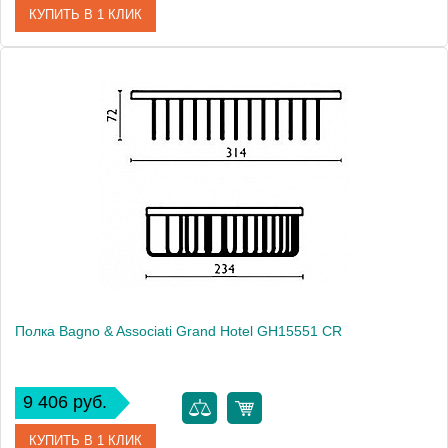
КУПИТЬ В 1 КЛИК
Артикул
GH 153 51 CR
Модель
Grand Hotel GH15351 CR
Производитель
Bagno & Associati
Высота, см
10.0000
Монтаж
подвесной
Полка Bagno & Associati Grand Hotel GH15551 CR
9 406 руб.
КУПИТЬ В 1 КЛИК