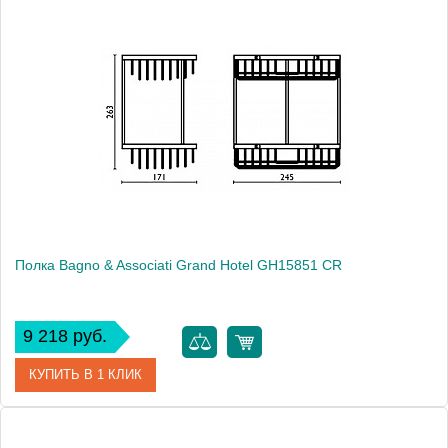
Артикул
GH 155 92 BR
Модель
Grand Hotel GH15592 BR
Производитель
Bagno & Associati
Высота, см
7.2000
Монтаж
подвесной
Полка Bagno & Associati Grand Hotel GH15851 CR
9 218 руб.
КУПИТЬ В 1 КЛИК