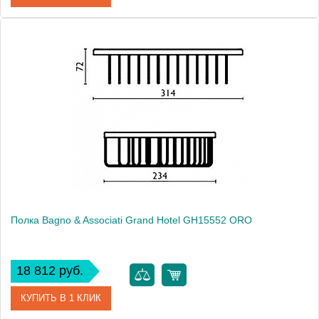
Артикул
GH 155 51 CR
Модель
Grand Hotel GH15551 CR
Производитель
Bagno & Associati
Высота, см
7.2000
Монтаж
подвесной
Полка Bagno & Associati Grand Hotel GH15552 ORO
18 812 руб.
КУПИТЬ В 1 КЛИК