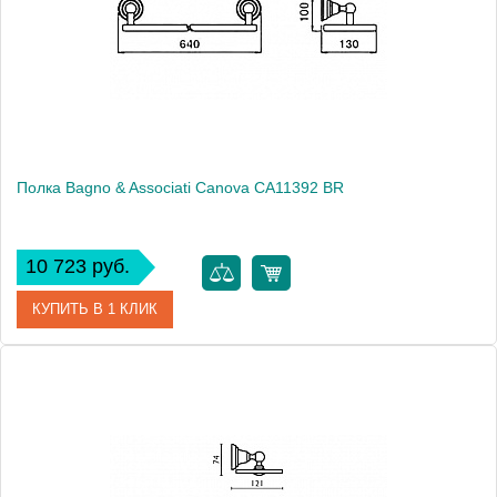
Высота, см
10.0000
Монтаж
подвесной
Полка Bagno & Associati Canova CA11392 BR
10 723 руб.
КУПИТЬ В 1 КЛИК
Артикул
CA 113 92 BR
Модель
Canova CA11392 BR
Производитель
Bagno & Associati