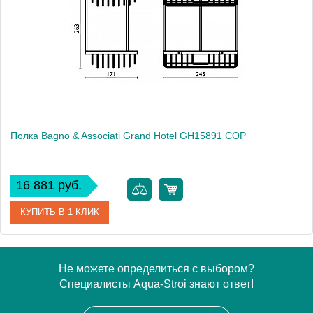
Производитель
Bagno & Associati
Высота, см
26.3000
Монтаж
подвесной
Полка Bagno & Associati Grand Hotel GH15891 COP
16 881 руб.
КУПИТЬ В 1 КЛИК
Артикул
GH 158 91 COP
Не можете определиться с выбором?
Специалисты Aqua-Stroi знают ответ!
Модель
Grand Hotel GH15891 COP
Производитель
Bagno & Associati