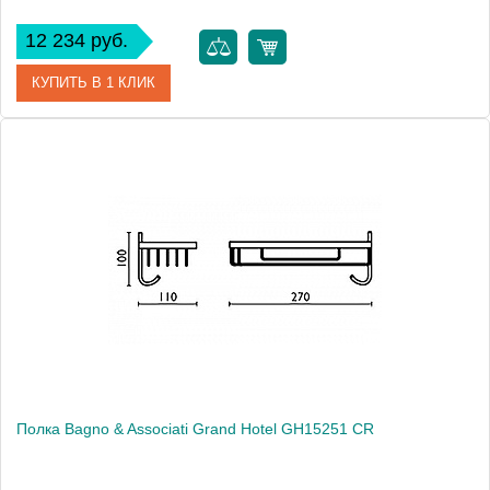
12 234 руб.
КУПИТЬ В 1 КЛИК
Артикул
GH 137 92 BR
Модель
Grand Hotel GH13792 BR
Производитель
Bagno & Associati
Высота, см
8.2000
Монтаж
подвесной
Полка Bagno & Associati Grand Hotel GH15251 CR