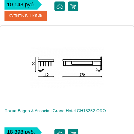
10 148 руб.
КУПИТЬ В 1 КЛИК
Артикул
GH 152 51 CR
Модель
Grand Hotel GH15251 CR
Производитель
Bagno & Associati
Высота, см
10.0000
Монтаж
подвесной
Полка Bagno & Associati Grand Hotel GH15252 ORO
18 398 руб.