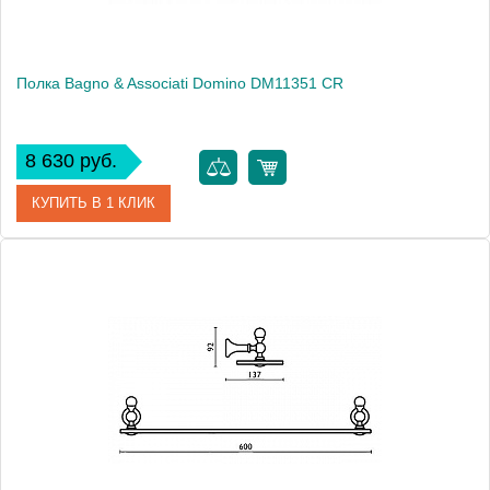
Полка Bagno & Associati Domino DM11351 CR
8 630 руб.
КУПИТЬ В 1 КЛИК
Артикул
DM 113 51 CR
Модель
Domino DM11351 CR
Производитель
Bagno & Associati
Высота, см
2.0000
Монтаж
подвесной