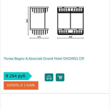
Модель
Grand Hotel GH15592 BR
Производитель
Bagno & Associati
Высота, см
7.2000
Монтаж
подвесной
Полка Bagno & Associati Grand Hotel GH15851 CR
9 294 руб.
КУПИТЬ В 1 КЛИК
Артикул
GH 158 51 CR