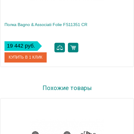
Полка Bagno & Associati Folie FS11351 CR
19 442 руб.
КУПИТЬ В 1 КЛИК
Артикул
FS 113 51 CR SW
Похожие товары
Модель
Folie FS11351 CR
Производитель
Bagno & Associati
Высота, см
9.2000
Монтаж
подвесной