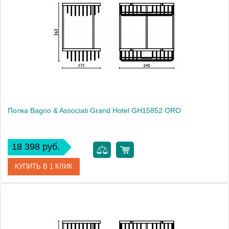
Модель
Grand Hotel GH15851 CR
Производитель
Bagno & Associati
Высота, см
26.3000
Монтаж
подвесной
Полка Bagno & Associati Grand Hotel GH15852 ORO
18 398 руб.
КУПИТЬ В 1 КЛИК
Артикул
GH 158 52 ORO
Модель
Grand Hotel GH15852 ORO