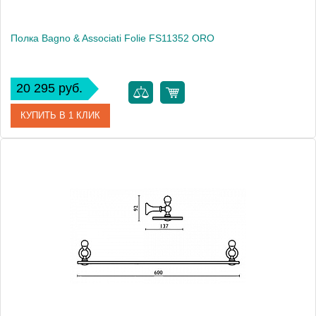
Полка Bagno & Associati Folie FS11352 ORO
20 295 руб.
КУПИТЬ В 1 КЛИК
Артикул
FS 113 52 ORO SW
Модель
Folie FS11352 ORO
Производитель
Bagno & Associati
Высота, см
9.2000
Монтаж
подвесной