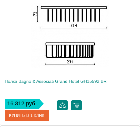
Артикул
GH 155 52 ORO
Модель
Grand Hotel GH15552 ORO
Производитель
Bagno & Associati
Высота, см
7.2000
Монтаж
подвесной
Полка Bagno & Associati Grand Hotel GH15592 BR
16 312 руб.
КУПИТЬ В 1 КЛИК
Артикул
GH 155 92 BR