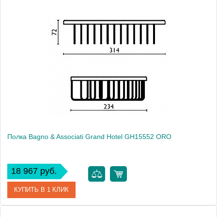
Артикул
GH 155 51 CR
Модель
Grand Hotel GH15551 CR
Производитель
Bagno & Associati
Высота, см
7.2000
Монтаж
подвесной
Полка Bagno & Associati Grand Hotel GH15552 ORO
18 967 руб.
КУПИТЬ В 1 КЛИК