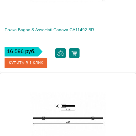
Полка Bagno & Associati Canova CA11492 BR
16 596 руб.
КУПИТЬ В 1 КЛИК
Артикул
CA 114 92 BR
Модель
Canova CA11492 BR
Производитель
Bagno & Associati
Высота, см
7.4000
Монтаж
подвесной