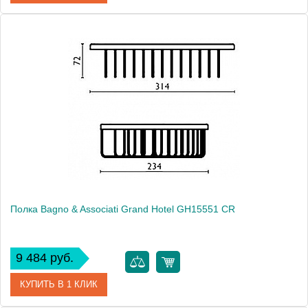
Артикул
GH 153 51 CR
Модель
Grand Hotel GH15351 CR
Производитель
Bagno & Associati
Высота, см
10.0000
Монтаж
подвесной
Полка Bagno & Associati Grand Hotel GH15551 CR
9 484 руб.
КУПИТЬ В 1 КЛИК