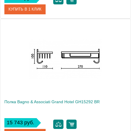
КУПИТЬ В 1 КЛИК
Артикул
GH 152 52 ORO
Модель
Grand Hotel GH15252 ORO
Производитель
Bagno & Associati
Высота, см
10.0000
Монтаж
подвесной
Полка Bagno & Associati Grand Hotel GH15292 BR
15 743 руб.