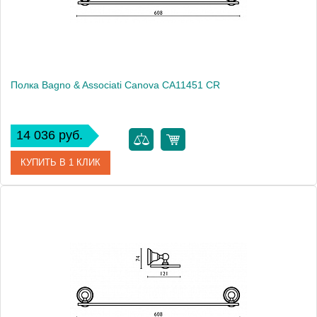
Монтаж
подвесной
Полка Bagno & Associati Canova CA11451 CR
14 036 руб.
КУПИТЬ В 1 КЛИК
Артикул
CA 114 51 CR
Модель
Canova CA11451 CR
Производитель
Bagno & Associati
Высота, см
7.4000
Монтаж
подвесной