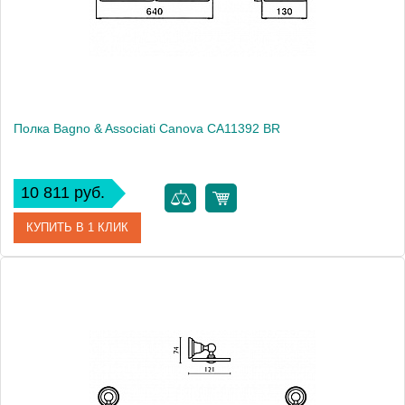
Монтаж
подвесной
Полка Bagno & Associati Canova CA11392 BR
10 811 руб.
КУПИТЬ В 1 КЛИК
Артикул
CA 113 92 BR
Модель
Canova CA11392 BR
Производитель
Bagno & Associati
Высота, см
10.0000