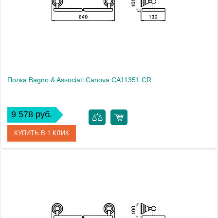
Полка Bagno & Associati Canova CA11351 CR
9 578 руб.
КУПИТЬ В 1 КЛИК
Артикул
CA 113 51 CR
Модель
Canova CA11351 CR
Производитель
Bagno & Associati
Высота, см
10.0000