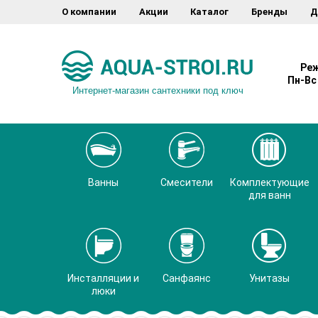
О компании
Акции
Каталог
Бренды
Д
Реж
Пн-Вс 
Интернет-магазин сантехники под ключ
Ванны
Смесители
Комплектующие
для ванн
Инсталляции и
Санфаянс
Унитазы
люки