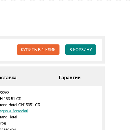
КУПИТЬ В 1 КЛИК
В КОРЗИНУ
оставка
Гарантии
23263
H 153 51 CR
rand Hotel GH15351 CR
agno & Associati
rand Hotel
 год
одвесной