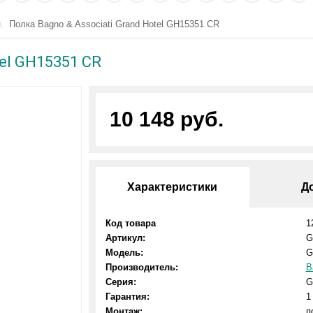
Полка Bagno & Associati Grand Hotel GH15351 CR
tel GH15351 CR
10 148 руб.
Характеристики
Д
Код товара
1
Артикул:
G
Модель:
G
Производитель:
B
Серия:
G
Гарантия:
1
Монтаж:
п