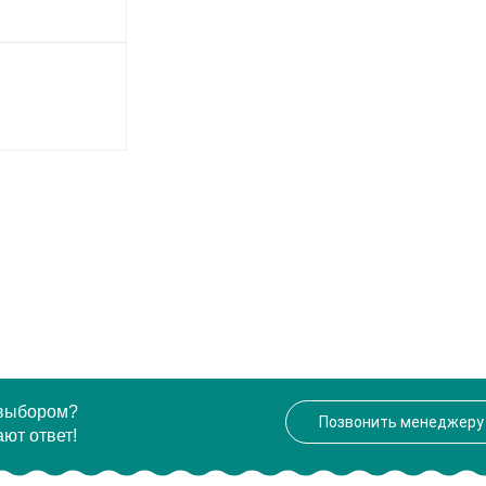
 выбором?
Позвонить менеджеру
ют ответ!