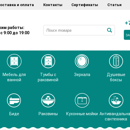
оставка и оплата
Контакты
Сертификаты
Статьи
+
им работы:
с 9:00 до 19:00
ЗА
Мебель для
Тумбы с
Зеркала
Душевые
ванной
раковиной
боксы
Биде
Раковины
Кухонные мойки
Антивандальн
сантехника