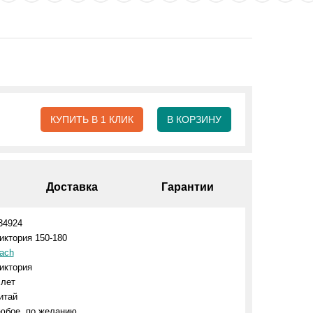
КУПИТЬ В 1 КЛИК
В КОРЗИНУ
Доставка
Гарантии
34924
иктория 150-180
ach
иктория
 лет
итай
юбое, по желанию