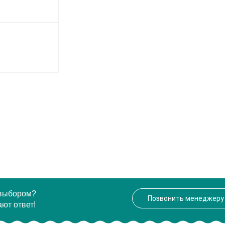
 выбором?
Позвонить менеджеру
ют ответ!