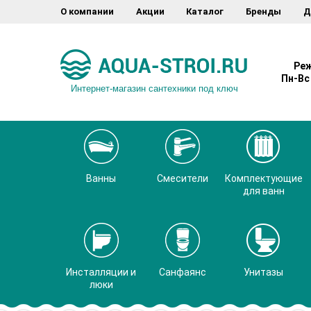
О компании
Акции
Каталог
Бренды
Д
Реж
Пн-Вс 
Интернет-магазин сантехники под ключ
Ванны
Смесители
Комплектующие
для ванн
Инсталляции и
Санфаянс
Унитазы
люки