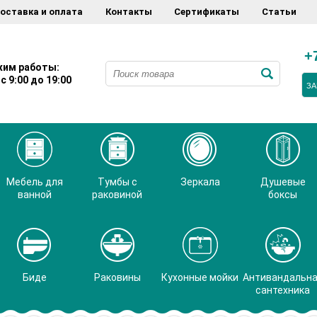
оставка и оплата
Контакты
Сертификаты
Статьи
+
им работы:
с 9:00 до 19:00
ЗА
Мебель для
Тумбы с
Зеркала
Душевые
ванной
раковиной
боксы
Биде
Раковины
Кухонные мойки
Антивандальн
сантехника