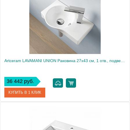
Производитель
ArtCeram
Artceram LAVAMANI UNION Раковина 27х43 см, 1 отв., подвесная, со слив-переливом, цвет: белый
36 442 руб.
КУПИТЬ В 1 КЛИК
Артикул
LML001 01 00
Производитель
ArtCeram