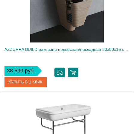
AZZURRA BUILD раковина подвесная/накладная 50х50х16 см с 1 отв. под смеситель , цвет белый2014
38 599 руб.
КУПИТЬ В 1 КЛИК
Артикул
BULP05050T0MBI*0
Производитель
Azzurra