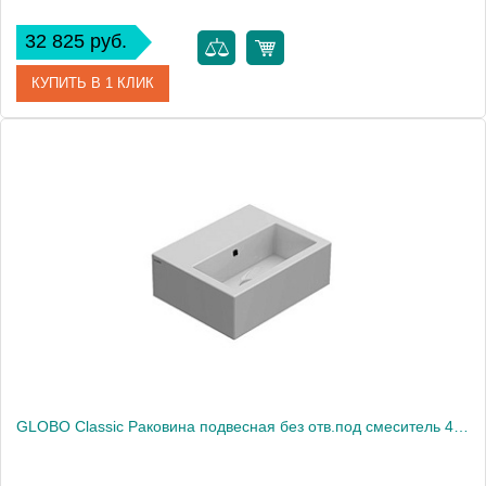
32 825 руб.
КУПИТЬ В 1 КЛИК
Артикул
0620810001
Производитель
Catalano
Высота, см
16
GLOBO Classic Раковина подвесная без отв.под смеситель 40х32хh14,цвет белый1932