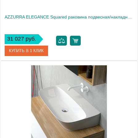
AZZURRA ELEGANCE Squared раковина подвесная/накладная 42х35х12,5 см с 1 отв. под смеситель , цвет белый2018
31 027 руб.
КУПИТЬ В 1 КЛИК
Артикул
ELLP042350QM*1
Производитель
Azzurra