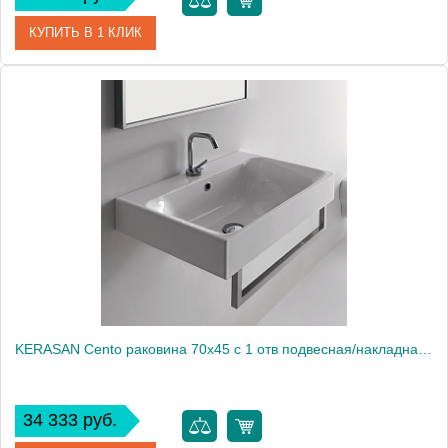
КУПИТЬ В 1 КЛИК
Артикул
393001*1
Производитель
Kerasan
KERASAN Cento раковина 70х45 с 1 отв подвесная/накладная, белый1861
34 333 руб.