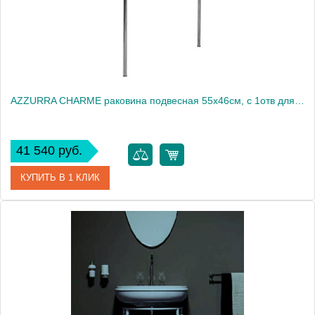
AZZURRA CHARME раковина подвесная 55х46см, с 1отв для смесителя, цвет белый2015
41 540 руб.
КУПИТЬ В 1 КЛИК
Артикул
CHLP05546T0MBI/(CHA255 bi)*1
Производитель
Azzurra