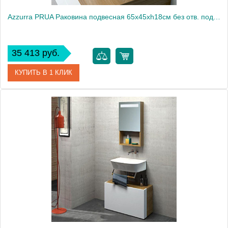
Azzurra PRUA Раковина подвесная 65х45хh18см без отв. под смеситель, цвет белый2033
35 413 руб.
КУПИТЬ В 1 КЛИК
Артикул
PRLP06545T0MBI/(PRU265 bi)*0
Производитель
Azzurra