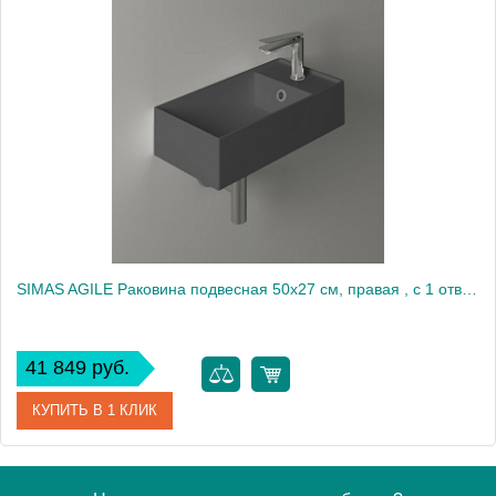
Артикул
AG20 nero matt*1
Производитель
Simas
SIMAS AGILE Раковина подвесная 50х27 см, правая , с 1 отв под смеситель,цвет antracite matt2138
41 849 руб.
КУПИТЬ В 1 КЛИК