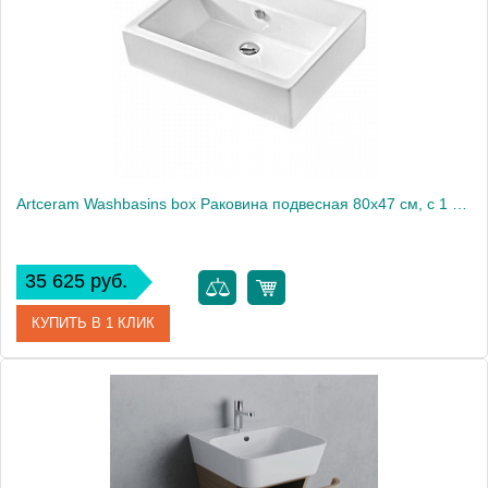
Artceram Washbasins box Раковина подвесная 80х47 см, с 1 отв., цвет: белый
35 625 руб.
КУПИТЬ В 1 КЛИК
Артикул
TFL026 01 00 bi*1
Производитель
ArtCeram