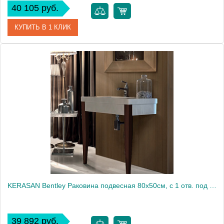
40 105 руб.
КУПИТЬ В 1 КЛИК
Артикул
SCR40.BI*0
Производитель
Globo
KERASAN Bentley Раковина подвесная 80х50см, с 1 отв. под смеситель, без перелива, цвет белый (для установки необх. 1 пара ножек) (ЗАКАЗ по запросу!)1860
39 892 руб.