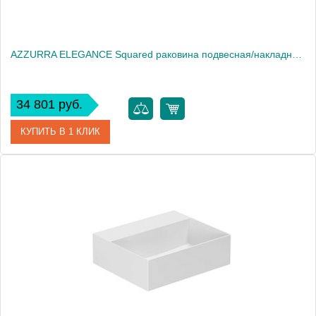
AZZURRA ELEGANCE Squared раковина подвесная/накладная 42х35х12,5 см без отв. под смеситель , цвет белый2018
34 801 руб.
КУПИТЬ В 1 КЛИК
Артикул
ELLP042350Q0*0
Производитель
Azzurra