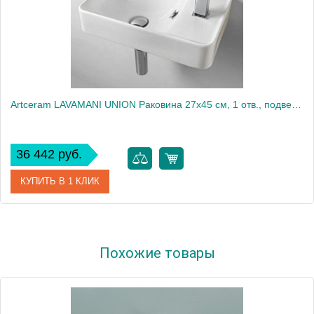
Artceram LAVAMANI UNION Раковина 27х45 см, 1 отв., подвесная, со слив-переливом, цвет: белый
36 442 руб.
КУПИТЬ В 1 КЛИК
Артикул
LML003 01 00
Похожие товары
Производитель
ArtCeram