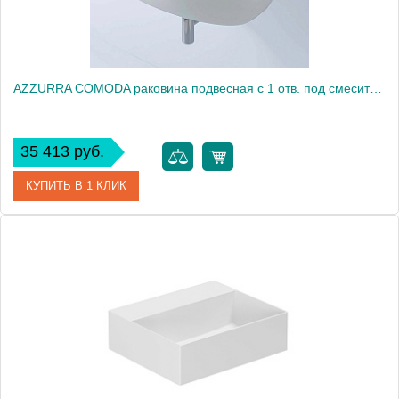
AZZURRA COMODA раковина подвесная с 1 отв. под смеситель 80х50см, цвет белый2016
35 413 руб.
КУПИТЬ В 1 КЛИК
Артикул
CMLS08050T0MBI/(COM 80/S bi)*1
Производитель
Azzurra