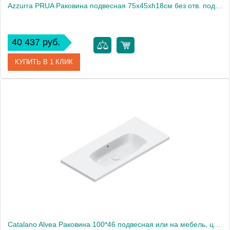
Azzurra PRUA Раковина подвесная 75х45хh18см без отв. под смеситель, цвет белый2033
40 437 руб.
КУПИТЬ В 1 КЛИК
Артикул
PRLP07545T0MBI/(PRU275 bi)*0
Производитель
Azzurra
Catalano Alvea Раковина 100*46 подвесная или на мебель, цвет белый глянцевый