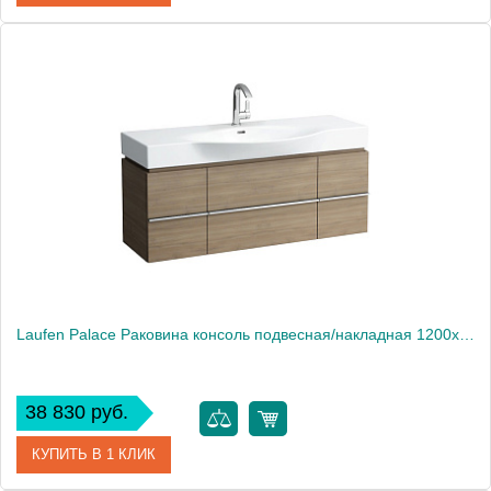
Артикул
353301*1
Производитель
Kerasan
Laufen Palace Раковина консоль подвесная/накладная 1200х510х110 мм, с 1 отв под смеситель, без полотенцедерж, цвет белый (Продаем с тумбой 4.0130.)1913
38 830 руб.
КУПИТЬ В 1 КЛИК