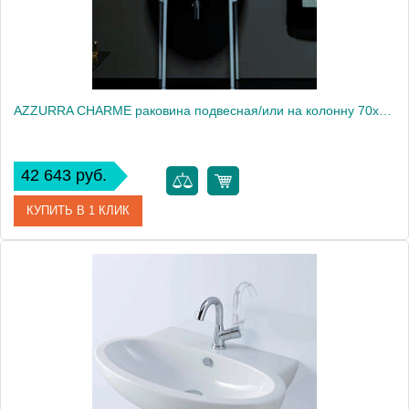
AZZURRA CHARME раковина подвесная/или на колонну 70х51см, с 3 отв для смесителя, цвет белый2015
42 643 руб.
КУПИТЬ В 1 КЛИК
Артикул
CHLS07051T0TBI*3
Производитель
Azzurra