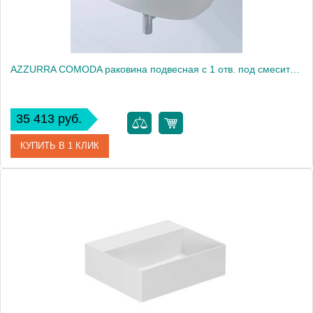
AZZURRA COMODA раковина подвесная с 1 отв. под смеситель 80х50см, цвет белый2016
35 413 руб.
КУПИТЬ В 1 КЛИК
Артикул
CMLS08050T0MBI/(COM 80/S bi)*1
Производитель
Azzurra