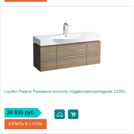
Артикул
353301*1
Производитель
Kerasan
Laufen Palace Раковина консоль подвесная/накладная 1200х510х110 мм, с 1 отв под смеситель, без полотенцедерж, цвет белый (Продаем с тумбой 4.0130.)1913
38 830 руб.
КУПИТЬ В 1 КЛИК