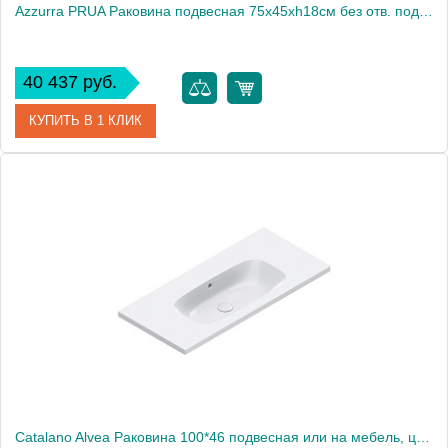
Azzurra PRUA Раковина подвесная 75х45хh18см без отв. под смеситель, цвет белый2033
40 437 руб.
КУПИТЬ В 1 КЛИК
Артикул
PRLP07545T0MBI/(PRU275 bi)*0
Производитель
Azzurra
Catalano Alvea Раковина 100*46 подвесная или на мебель, цвет белый глянцевый