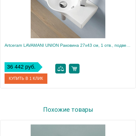
Artceram LAVAMANI UNION Раковина 27х43 см, 1 отв., подвесная, со слив-переливом, цвет: белый
36 442 руб.
КУПИТЬ В 1 КЛИК
Артикул
LML001 01 00
Похожие товары
Производитель
ArtCeram