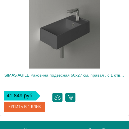
Артикул
AG20 nero matt*1
Производитель
Simas
SIMAS AGILE Раковина подвесная 50х27 см, правая , с 1 отв под смеситель,цвет antracite matt2138
41 849 руб.
КУПИТЬ В 1 КЛИК