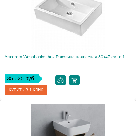
Artceram Washbasins box Раковина подвесная 80х47 см, с 1 отв., цвет: белый
35 625 руб.
КУПИТЬ В 1 КЛИК
Артикул
TFL026 01 00 bi*1
Производитель
ArtCeram