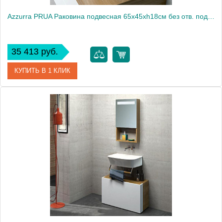
Azzurra PRUA Раковина подвесная 65х45хh18см без отв. под смеситель, цвет белый2033
35 413 руб.
КУПИТЬ В 1 КЛИК
Артикул
PRLP06545T0MBI/(PRU265 bi)*0
Производитель
Azzurra