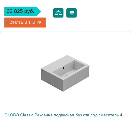
32 825 руб.
КУПИТЬ В 1 КЛИК
Артикул
0620810001
Производитель
Catalano
Высота, см
16
GLOBO Classic Раковина подвесная без отв.под смеситель 40х32хh14,цвет белый1932