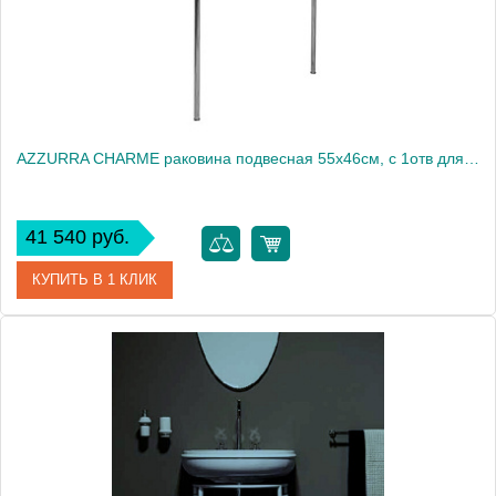
AZZURRA CHARME раковина подвесная 55х46см, с 1отв для смесителя, цвет белый2015
41 540 руб.
КУПИТЬ В 1 КЛИК
Артикул
CHLP05546T0MBI/(CHA255 bi)*1
Производитель
Azzurra