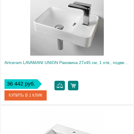
Производитель
ArtCeram
Artceram LAVAMANI UNION Раковина 27х45 см, 1 отв., подвесная, со слив-переливом, цвет: белый
36 442 руб.
КУПИТЬ В 1 КЛИК
Артикул
LML003 01 00
Производитель
ArtCeram