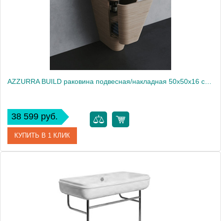
AZZURRA BUILD раковина подвесная/накладная 50х50х16 см с 1 отв. под смеситель , цвет белый2014
38 599 руб.
КУПИТЬ В 1 КЛИК
Артикул
BULP05050T0MBI*0
Производитель
Azzurra