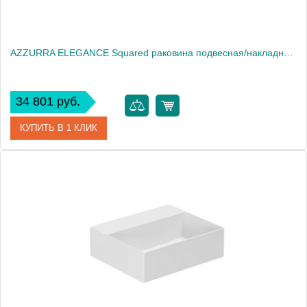
AZZURRA ELEGANCE Squared раковина подвесная/накладная 42х35х12,5 см без отв. под смеситель , цвет белый2018
34 801 руб.
КУПИТЬ В 1 КЛИК
Артикул
ELLP042350Q0*0
Производитель
Azzurra