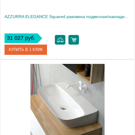
AZZURRA ELEGANCE Squared раковина подвесная/накладная 42х35х12,5 см с 1 отв. под смеситель , цвет белый2018
31 027 руб.
КУПИТЬ В 1 КЛИК
Артикул
ELLP042350QM*1
Производитель
Azzurra