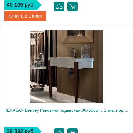
40 105 руб.
КУПИТЬ В 1 КЛИК
Артикул
SCR40.BI*0
Производитель
Globo
KERASAN Bentley Раковина подвесная 80х50см, с 1 отв. под смеситель, без перелива, цвет белый (для установки необх. 1 пара ножек) (ЗАКАЗ по запросу!)1860
39 892 руб.