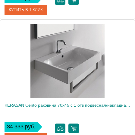
КУПИТЬ В 1 КЛИК
Артикул
393001*1
Производитель
Kerasan
KERASAN Cento раковина 70х45 с 1 отв подвесная/накладная, белый1861
34 333 руб.