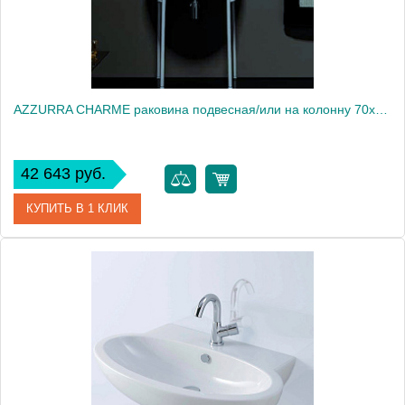
AZZURRA CHARME раковина подвесная/или на колонну 70х51см, с 3 отв для смесителя, цвет белый2015
42 643 руб.
КУПИТЬ В 1 КЛИК
Артикул
CHLS07051T0TBI*3
Производитель
Azzurra