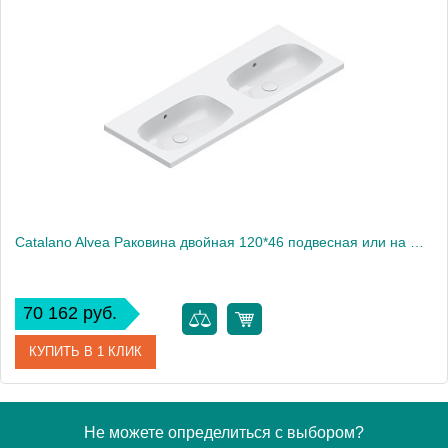
Артикул
0620600001
Производитель
Catalano
Высота, см
16
Catalano Alvea Раковина двойная 120*46 подвесная или на мебель, цвет белый глянцевый
70 162 руб.
КУПИТЬ В 1 КЛИК
Артикул
0621220001
Не можете определиться с выбором?